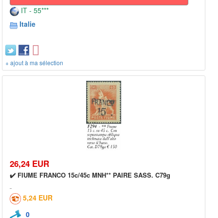
IT - 55***
Italie
+ ajout à ma sélection
26,24 EUR
✔️ FIUME FRANCO 15c/45c MNH** PAIRE SASS. C79g
5,24 EUR
0