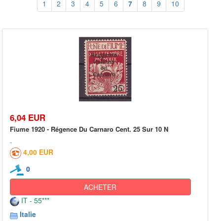
1
2
3
4
5
6
7
8
9
10
6,04 EUR
Fiume 1920 - Régence Du Carnaro Cent. 25 Sur 10 N
4,00 EUR
0
ACHETER
IT - 55***
Italie