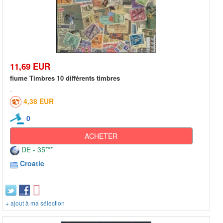
11,69 EUR
fiume Timbres 10 différents timbres
4,38 EUR
0
ACHETER
DE - 35***
Croatie
+ ajout à ma sélection