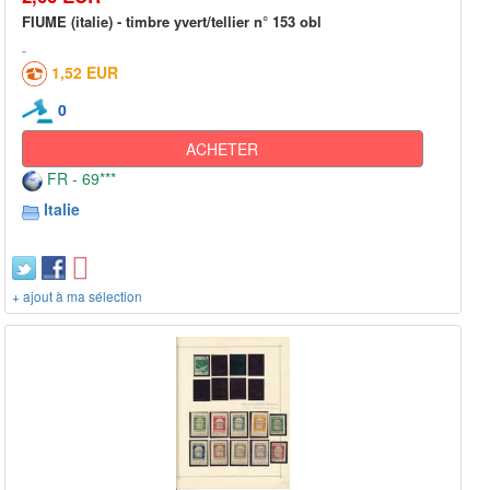
FIUME (italie) - timbre yvert/tellier n° 153 obl
1,52 EUR
0
ACHETER
FR - 69***
Italie
+ ajout à ma sélection