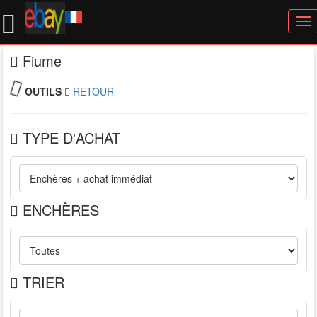
To
nav
Fiume
OUTILS
RETOUR
TYPE D'ACHAT
ENCHÈRES
TRIER