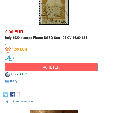
2,06 EUR
Italy 1920 stamps Fiume USED Sas 121 CV $6.60 1811
1,30 EUR
0
ACHETER
US - 334**
Italy
+ ajout à ma sélection