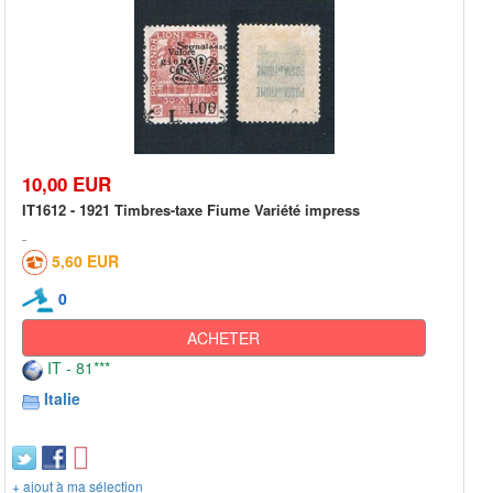
10,00 EUR
IT1612 - 1921 Timbres-taxe Fiume Variété impress
5,60 EUR
0
ACHETER
IT - 81***
Italie
+ ajout à ma sélection