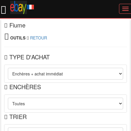
To
nav
Fiume
OUTILS
RETOUR
TYPE D'ACHAT
ENCHÈRES
TRIER