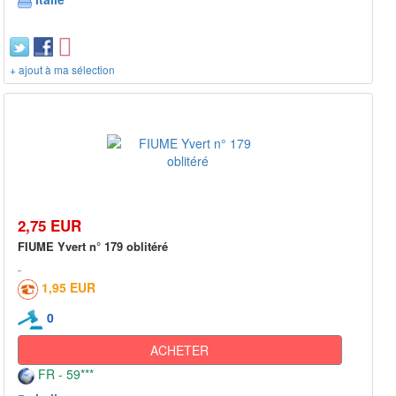
+ ajout à ma sélection
2,75 EUR
FIUME Yvert n° 179 oblitéré
1,95 EUR
0
ACHETER
FR - 59***