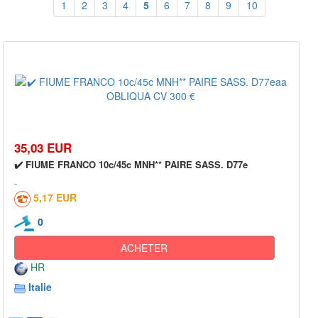
1
2
3
4
5
6
7
8
9
10
35,03 EUR
✔️ FIUME FRANCO 10c/45c MNH** PAIRE SASS. D77e
5,17 EUR
0
ACHETER
HR
Italie