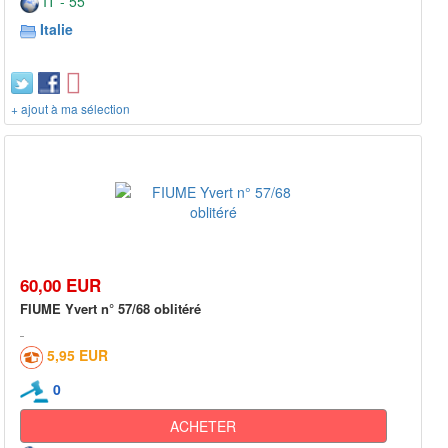
IT - 55***
Italie
+ ajout à ma sélection
60,00 EUR
FIUME Yvert n° 57/68 oblitéré
5,95 EUR
0
ACHETER