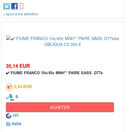
+ ajout à ma sélection
35,14 EUR
✔️ FIUME FRANCO 10c/45c MNH** PAIRE SASS. D77e
5,24 EUR
0
ACHETER
HR
Italie