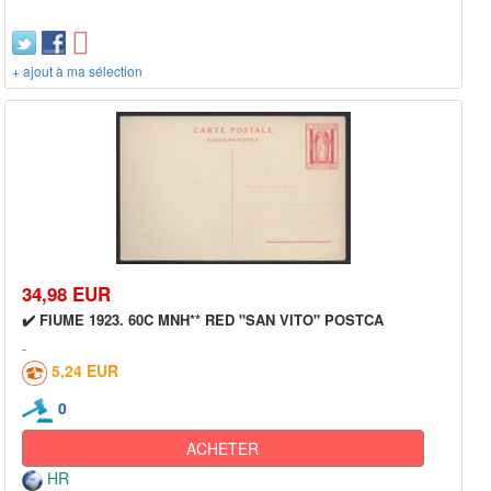
+ ajout à ma sélection
34,98 EUR
✔️ FIUME 1923. 60C MNH** RED "SAN VITO" POSTCA
5,24 EUR
0
ACHETER
HR