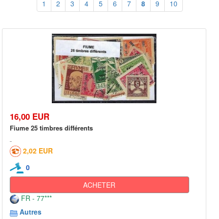
1
2
3
4
5
6
7
8
9
10
16,00 EUR
Fiume 25 timbres différents
2,02 EUR
0
ACHETER
FR - 77***
Autres