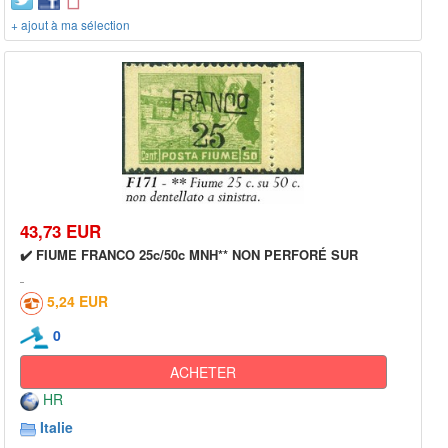
+ ajout à ma sélection
43,73 EUR
✔️ FIUME FRANCO 25c/50c MNH** NON PERFORÉ SUR
5,24 EUR
0
ACHETER
HR
Italie