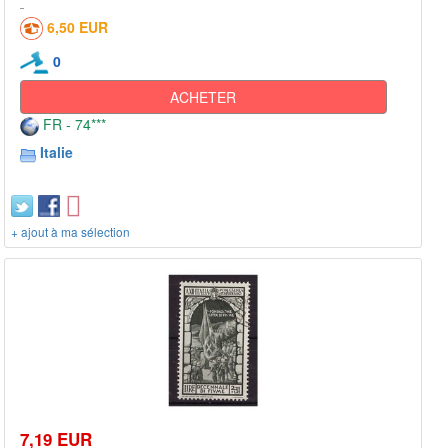
6,50 EUR
0
ACHETER
FR - 74***
Italie
+ ajout à ma sélection
7,19 EUR