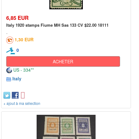
6,85 EUR
Italy 1920 stamps Fiume MH Sas 133 CV $22.00 18111
1,30 EUR
0
ACHETER
US - 334**
Italy
+ ajout à ma sélection