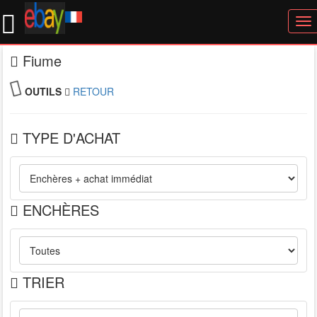
To
nav
Fiume
OUTILS
RETOUR
TYPE D'ACHAT
ENCHÈRES
TRIER