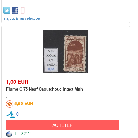
+ ajout à ma sélection
1,00 EUR
Fiume C 75 Neuf Caoutchouc Intact Mnh
5,50 EUR
0
ACHETER
IT - 37***