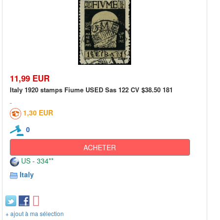
11,99 EUR
Italy 1920 stamps Fiume USED Sas 122 CV $38.50 181
1,30 EUR
0
ACHETER
US - 334**
Italy
+ ajout à ma sélection