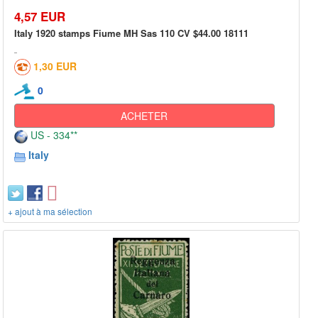
4,57 EUR
Italy 1920 stamps Fiume MH Sas 110 CV $44.00 18111
1,30 EUR
0
ACHETER
US - 334**
Italy
+ ajout à ma sélection