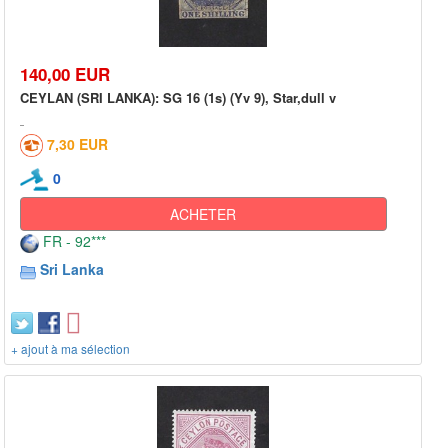
140,00 EUR
CEYLAN (SRI LANKA): SG 16 (1s) (Yv 9), Star,dull v
7,30 EUR
0
ACHETER
FR - 92***
Sri Lanka
+ ajout à ma sélection