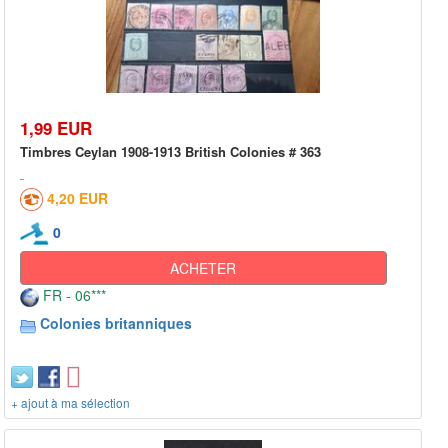
1,99 EUR
Timbres Ceylan 1908-1913 British Colonies # 363
4,20 EUR
0
ACHETER
FR - 06***
Colonies britanniques
+ ajout à ma sélection