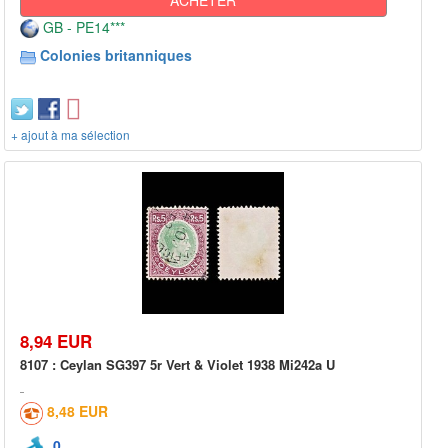
GB - PE14***
Colonies britanniques
+ ajout à ma sélection
8,94 EUR
8107 : Ceylan SG397 5r Vert & Violet 1938 Mi242a U
8,48 EUR
0