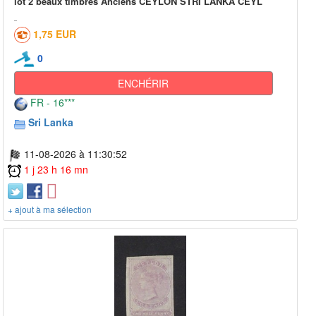
lot 2 beaux timbres Anciens CEYLON STRI LANKA CEYL
1,75 EUR
0
ENCHÉRIR
FR - 16***
Sri Lanka
11-08-2026 à 11:30:52
1 j 23 h 16 mn
+ ajout à ma sélection