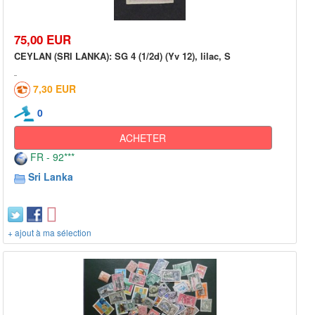
75,00 EUR
CEYLAN (SRI LANKA): SG 4 (1/2d) (Yv 12), lilac, S
7,30 EUR
0
ACHETER
FR - 92***
Sri Lanka
+ ajout à ma sélection