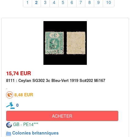
1
2
3
4
5
6
7
8
9
10
15,74 EUR
8111 : Ceylan SG302 3c Bleu-Vert 1919 Sc#202 Mi167
8,48 EUR
0
ACHETER
GB - PE14***
Colonies britanniques