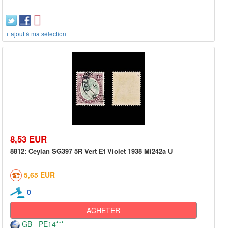
+ ajout à ma sélection
8,53 EUR
8812: Ceylan SG397 5R Vert Et Violet 1938 Mi242a U
5,65 EUR
0
ACHETER
GB - PE14***