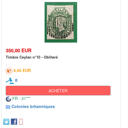
350,00 EUR
Timbre Ceylan n°10 - Obliteré
9,00 EUR
0
ACHETER
FR - 31***
Colonies britanniques