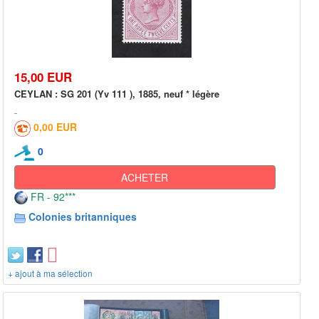
15,00 EUR
CEYLAN : SG 201 (Yv 111 ), 1885, neuf * légère
0,00 EUR
0
ACHETER
FR - 92***
Colonies britanniques
+ ajout à ma sélection