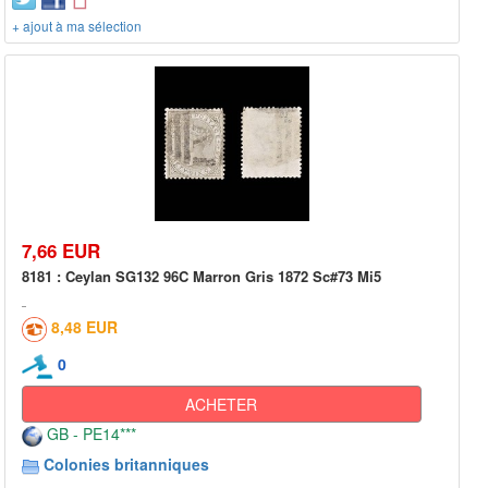
+ ajout à ma sélection
7,66 EUR
8181 : Ceylan SG132 96C Marron Gris 1872 Sc#73 Mi5
8,48 EUR
0
ACHETER
GB - PE14***
Colonies britanniques