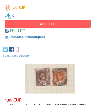
1,90 EUR
0
ACHETER
FR - 61***
Colonies britanniques
+ ajout à ma sélection
1,85 EUR