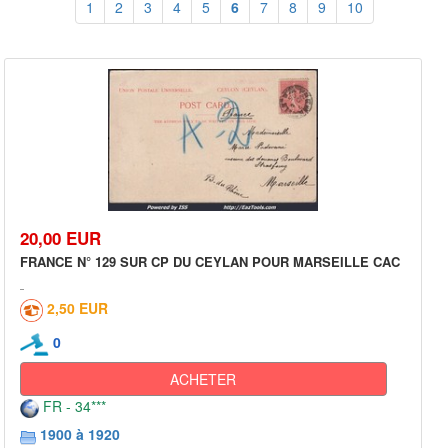
1
2
3
4
5
6
7
8
9
10
20,00 EUR
FRANCE N° 129 SUR CP DU CEYLAN POUR MARSEILLE CAC
2,50 EUR
0
ACHETER
FR - 34***
1900 à 1920