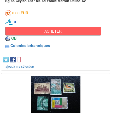
Sg 6b Ceylan 1857-59. 6d Foncé Marron Utilisé Av
0,00 EUR
0
ACHETER
GB
Colonies britanniques
+ ajout à ma sélection