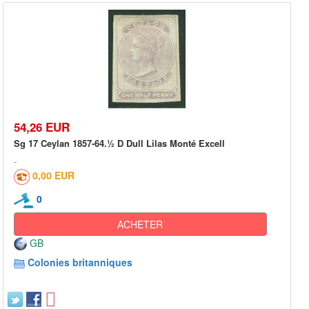
54,26 EUR
Sg 17 Ceylan 1857-64.½ D Dull Lilas Monté Excell
0,00 EUR
0
ACHETER
GB
Colonies britanniques