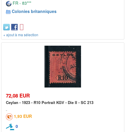
FR - 83***
Colonies britanniques
+ ajout à ma sélection
72,08 EUR
Ceylan - 1923 - R10 Portrait KGV - Die II - SC 213
1,93 EUR
0