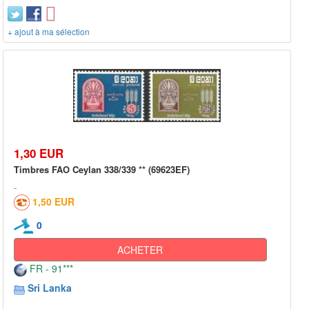
+ ajout à ma sélection
1,30 EUR
Timbres FAO Ceylan 338/339 ** (69623EF)
1,50 EUR
0
ACHETER
FR - 91***
Sri Lanka