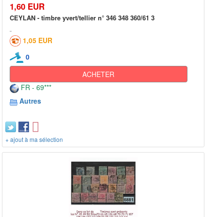
1,60 EUR
CEYLAN - timbre yvert/tellier n° 346 348 360/61 3
1,05 EUR
0
ACHETER
FR - 69***
Autres
+ ajout à ma sélection