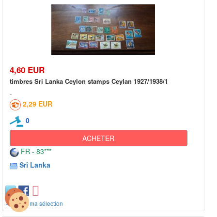
4,60 EUR
timbres Sri Lanka Ceylon stamps Ceylan 1927/1938/1
2,29 EUR
0
ACHETER
FR - 83***
Sri Lanka
+ ajout à ma sélection