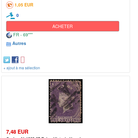
1,05 EUR
0
ACHETER
FR - 69***
Autres
+ ajout à ma sélection
7,48 EUR