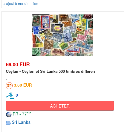
+ ajout à ma sélection
66,00 EUR
Ceylan - Ceylon et Sri Lanka 500 timbres différen
3,60 EUR
0
ACHETER
FR - 77***
Sri Lanka