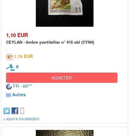
1,10 EUR
CEYLAN - timbre yvert/tellier n° 416 obl (CYN4)
1,16 EUR
0
ACHETER
FR - 69***
Autres
+ ajout à ma sélection