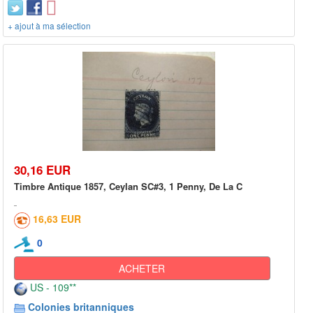
+ ajout à ma sélection
30,16 EUR
Timbre Antique 1857, Ceylan SC#3, 1 Penny, De La C
16,63 EUR
0
ACHETER
US - 109**
Colonies britanniques