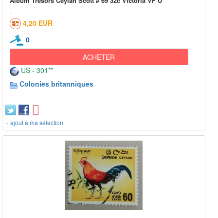
Album Trésors Ceylan Scott # 69 32c Victoria VF U
4,20 EUR
0
ACHETER
US - 301**
Colonies britanniques
+ ajout à ma sélection