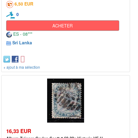
6,50 EUR
0
ACHETER
ES - 08***
Sri Lanka
+ ajout à ma sélection
16,33 EUR