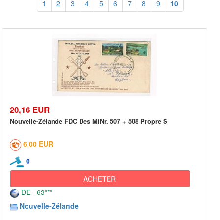
1
2
3
4
5
6
7
8
9
10
20,16 EUR
Nouvelle-Zélande FDC Des MiNr. 507 + 508 Propre S
6,00 EUR
0
ACHETER
DE - 63***
Nouvelle-Zélande