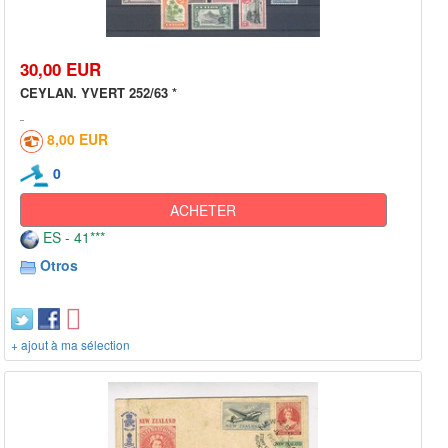
30,00 EUR
CEYLAN. YVERT 252/63 *
8,00 EUR
0
ACHETER
ES - 41***
Otros
+ ajout à ma sélection