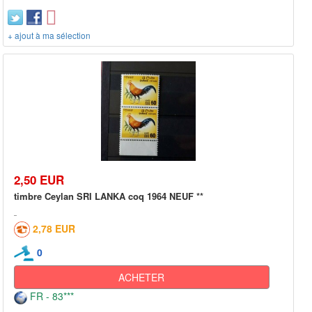
+ ajout à ma sélection
2,50 EUR
timbre Ceylan SRI LANKA coq 1964 NEUF **
2,78 EUR
0
ACHETER
FR - 83***