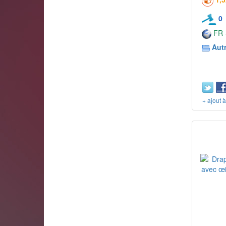
0
FR -
Aut
+ ajout 