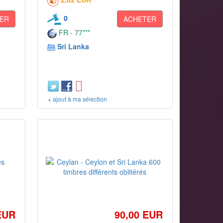
0
ER
ACHETER
FR - 77***
Sri Lanka
+ ajout à ma sélection
EUR
90,00 EUR