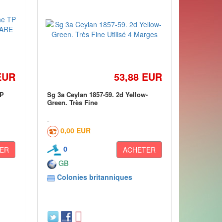
EUR
53,88 EUR
TP
Sg 3a Ceylan 1857-59. 2d Yellow-
Green. Très Fine
0,00 EUR
0
ER
ACHETER
GB
Colonies britanniques