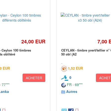
24,00 EUR
7,00 
- Ceylon 100 timbres
CEYLAN - timbre yvert/tellier n° 
ts oblitéré
50 obl (A2
60 EUR
1,52 EUR
0
ACHETER
ACHET
 77***
FR - 69***
Lanka
Autres