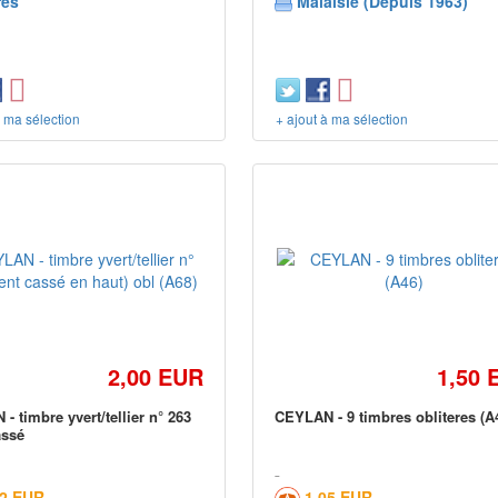
res
Malaisie (Depuis 1963)
à ma sélection
+ ajout à ma sélection
2,00 EUR
1,50 
- timbre yvert/tellier n° 263
CEYLAN - 9 timbres obliteres (A
assé
52 EUR
1,05 EUR