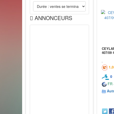
ANNONCEURS
CEYLAN 
407/09 
1,
0
FR -
Aut