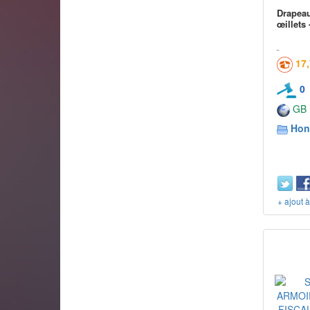
Drapeau
œillets -
17
0
GB
Hon
+ ajout 