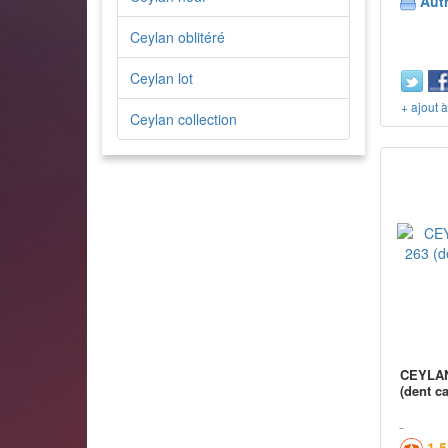
Aut
Ceylan oblitéré
Ceylan lot
+ ajout 
Ceylan collection
CEYLAN 
(dent c
1,