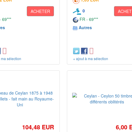
0
ACHETER
ACHET
 69***
FR - 69***
res
Autres
à ma sélection
+ ajout à ma sélection
104,48 EUR
6,00 