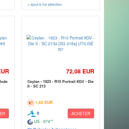
+ ajout à ma sélection
EUR
72,08 EUR
 Inde
Ceylan - 1923 - R10 Portrait KGV - Die
II - SC 213
1,93 EUR
0
ER
ACHETER
US - 974**