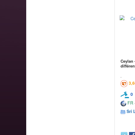
Ceylan 
différen
3,
0
FR -
Sri 