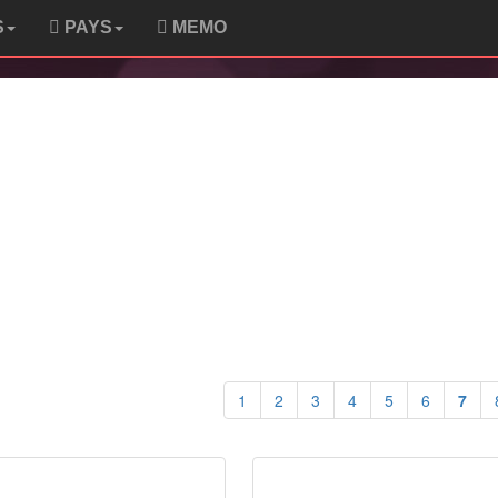
S
PAYS
MEMO
1
2
3
4
5
6
7