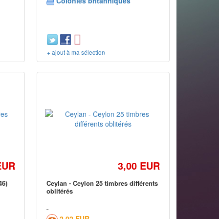
Colonies britanniques
+ ajout à ma sélection
EUR
3,00 EUR
46)
Ceylan - Ceylon 25 timbres différents
oblitérés
2,02 EUR