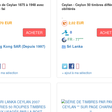
 de Ceylan 1875 à 1948 avec
Ceylan - Ceylon 50 timbres diffé
 fai
oblitérés
,70 EUR
2,02 EUR
0
ACHETER
ACHET
FR - 77***
g Kong SAR (Depuis 1997)
Sri Lanka
à ma sélection
+ ajout à ma sélection