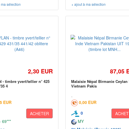
à ma sélection
+ ajout à ma sélection
2,30 EUR
87,05 
- timbre yvert/tellier n° 425
Malaisie Népal Birmanie Ceylan
/35 4
Vietnam Pakis
05 EUR
0,00 EUR
0
ACHETER
ACHET
 69***
MY