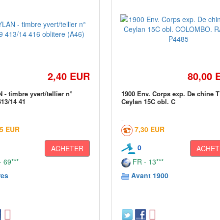
2,40 EUR
80,00 
- timbre yvert/tellier n°
1900 Env. Corps exp. De chine 
413/14 41
Ceylan 15C obl. C
05 EUR
7,30 EUR
0
ACHETER
ACHET
 69***
FR - 13***
res
Avant 1900