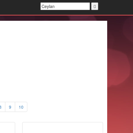
8
9
10