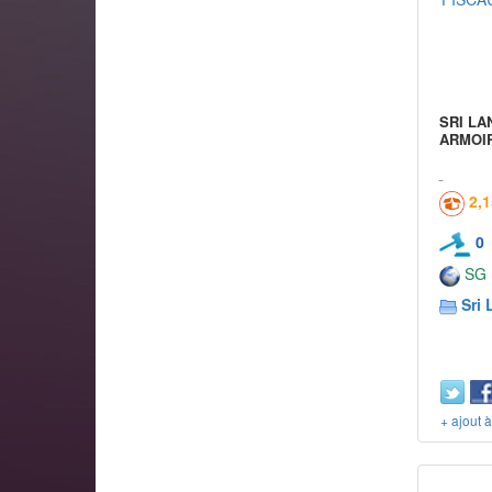
SRI LA
ARMOIR
2,
0
SG
Sri 
+ ajout 