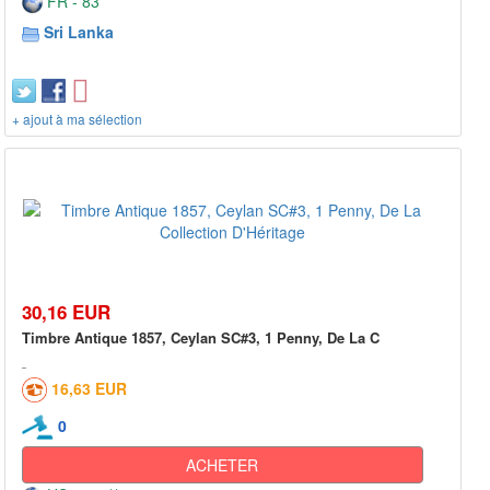
FR - 83***
Sri Lanka
+ ajout à ma sélection
30,16 EUR
Timbre Antique 1857, Ceylan SC#3, 1 Penny, De La C
16,63 EUR
0
ACHETER