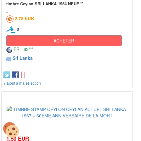
timbre Ceylan SRI LANKA 1954 NEUF **
2,78 EUR
0
ACHETER
FR - 83***
Sri Lanka
+ ajout à ma sélection
1,50 EUR