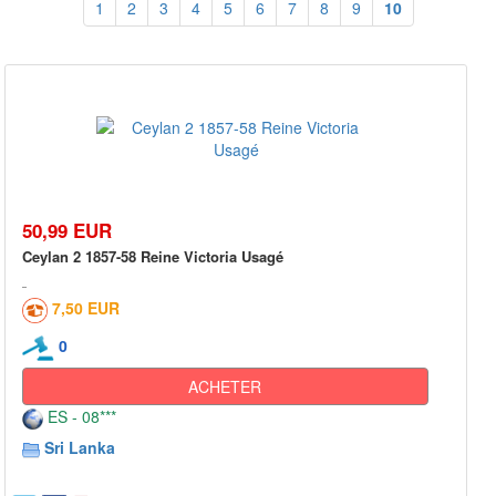
1
2
3
4
5
6
7
8
9
10
50,99 EUR
Ceylan 2 1857-58 Reine Victoria Usagé
7,50 EUR
0
ACHETER
ES - 08***
Sri Lanka