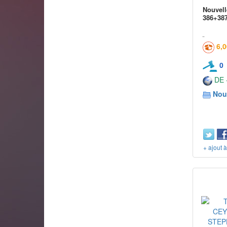
Nouvell
386+387
6,
0
DE -
Nou
+ ajout 