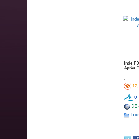
Inde FD
Après C
12
0
DE -
Lots