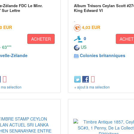
e-Zélande FDC Le Minr.
Album Trésors Ceylan Scott #27
 Sur Lettre
King Edward VI
00 EUR
4,03 EUR
0
ACHETER
ACHET
 63***
US
velle-Zélande
Colonies britanniques
à ma sélection
+ ajout à ma sélection