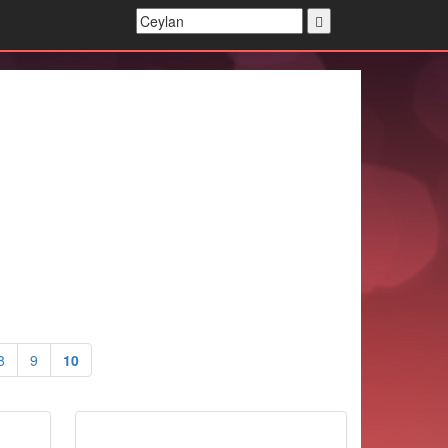
8
9
10