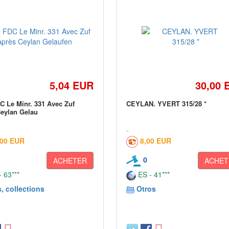
5,04 EUR
30,00 
C Le Minr. 331 Avec Zuf
CEYLAN. YVERT 315/28 *
eylan Gelau
,00 EUR
8,00 EUR
0
ACHETER
ACHET
 63***
ES - 41***
, collections
Otros