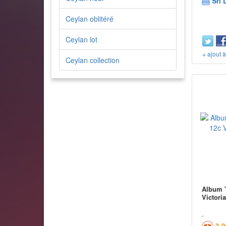
Sri 
Ceylan oblitéré
Ceylan lot
+ ajout 
Ceylan collection
Album T
Victori
3,