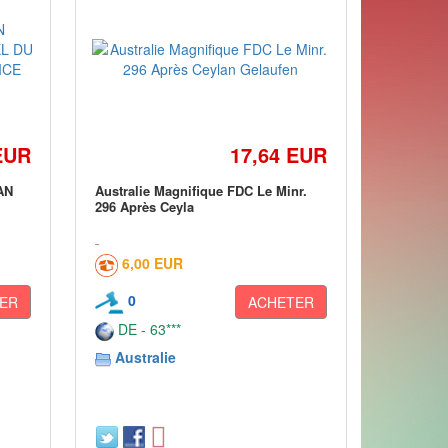
EUR
17,64 EUR
AN
Australie Magnifique FDC Le Minr.
296 Après Ceyla
6,00 EUR
0
ER
ACHETER
DE - 63***
Australie