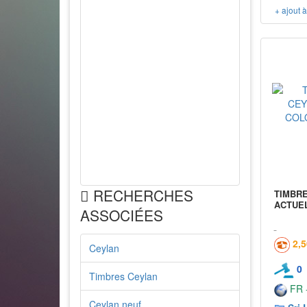
+ ajout 
RECHERCHES
TIMBR
ACTUEL
ASSOCIÉES
2,
Ceylan
0
Timbres Ceylan
FR -
Ceylan neuf