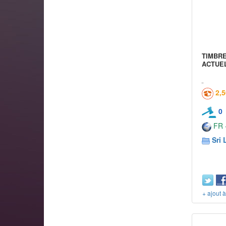
TIMBR
ACTUEL
2,
0
FR -
Sri 
+ ajout 