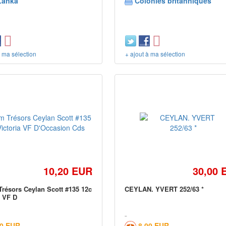
Lanka
Colonies britanniques
à ma sélection
+ ajout à ma sélection
10,20 EUR
30,00 
résors Ceylan Scott #135 12c
CEYLAN. YVERT 252/63 *
a VF D
90 EUR
8,00 EUR