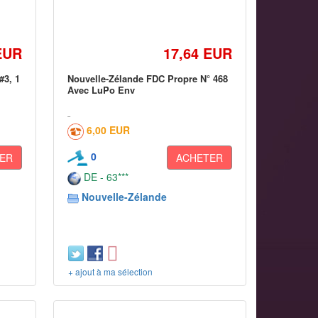
EUR
17,64 EUR
#3, 1
Nouvelle-Zélande FDC Propre N° 468
Avec LuPo Env
6,00 EUR
0
ER
ACHETER
DE - 63***
Nouvelle-Zélande
+ ajout à ma sélection