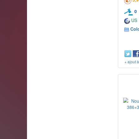
0
US
Col
+ ajout 