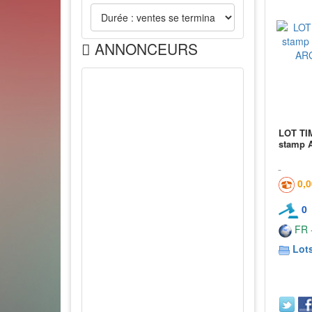
ANNONCEURS
LOT TI
stamp 
0,
0
FR -
Lots