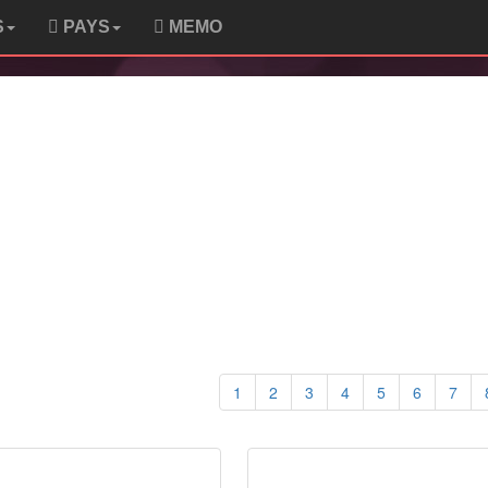
S
PAYS
MEMO
1
2
3
4
5
6
7