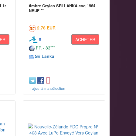
4 1r
timbre Ceylan SRI LANKA coq 1964
NEUF **
2,78 EUR
0
ER
ACHETER
FR - 83***
Sri Lanka
+ ajout à ma sélection