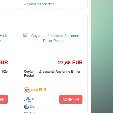
+ ajout à ma sélection
EUR
27,58 EUR
 1/2c
Ceylan Intéressante Ancienne Entier
Postal
4,60 EUR
0
ER
ACHETER
DE