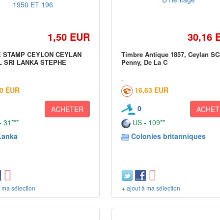
1,50 EUR
30,16 
E STAMP CEYLON CEYLAN
Timbre Antique 1857, Ceylan SC
 SRI LANKA STEPHE
Penny, De La C
50 EUR
16,63 EUR
0
ACHETER
ACHET
 31***
US - 109**
Lanka
Colonies britanniques
à ma sélection
+ ajout à ma sélection