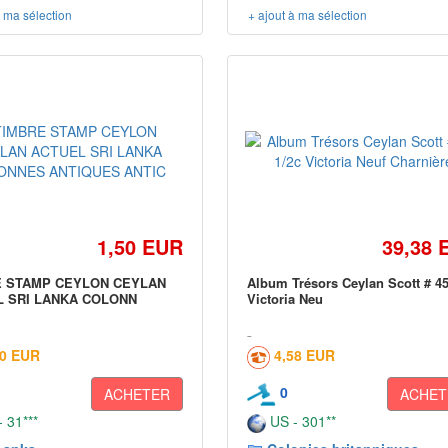
à ma sélection
+ ajout à ma sélection
1,50 EUR
39,38 
E STAMP CEYLON CEYLAN
Album Trésors Ceylan Scott # 45
 SRI LANKA COLONN
Victoria Neu
50 EUR
4,58 EUR
0
ACHETER
ACHET
 31***
US - 301**