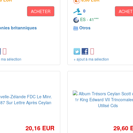
0
ACHETER
ACHET
ES - 41***
onies britanniques
Otros
à ma sélection
+ ajout à ma sélection
20,16 EUR
29,60 