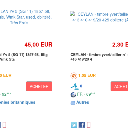
45,00 EUR
2,30 
Yv 5 (SG 11) 1857-58, filig
CEYLAN - timbre yvert/tellier n°
 Wmk Sta
416 419/20 4
50 EUR
1,05 EUR
0
ACHETER
ACHET
 92***
FR - 69***
onies britanniques
Autres