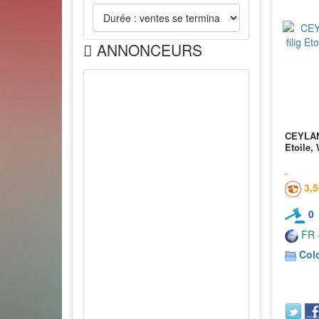
ANNONCEURS
CEYLAN 
Etoile,
3,
0
FR -
Col