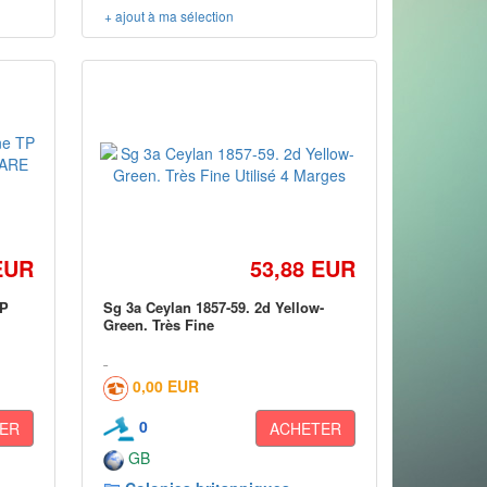
+ ajout à ma sélection
EUR
53,88 EUR
TP
Sg 3a Ceylan 1857-59. 2d Yellow-
Green. Très Fine
0,00 EUR
0
ER
ACHETER
GB