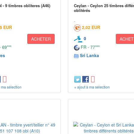
- 9 timbres obliteres (A46)
Ceylan - Ceylon 25 timbres diffé
oblitérés
05 EUR
2,02 EUR
0
ACHETER
ACHET
 69***
FR - 77***
res
Sri Lanka
à ma sélection
+ ajout à ma sélection