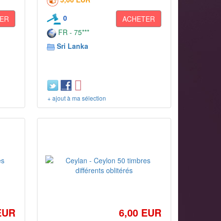
0
ER
ACHETER
FR - 75***
Sri Lanka
+ ajout à ma sélection
EUR
6,00 EUR