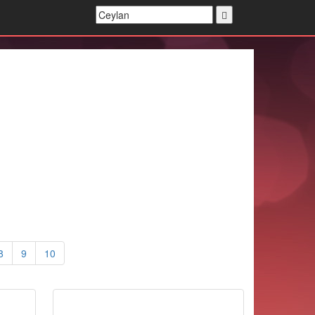
8
9
10