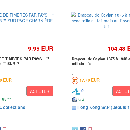
9,95 EUR
104,48 
DE TIMBRES PAR PAYS : ""
Drapeau de Ceylan 1875 à 1948 
 "" SUR P
œillets - fai
00 EUR
17,70 EUR
0
ACHETER
ACHET
 88***
GB
, collections
Hong Kong SAR (Depuis 1