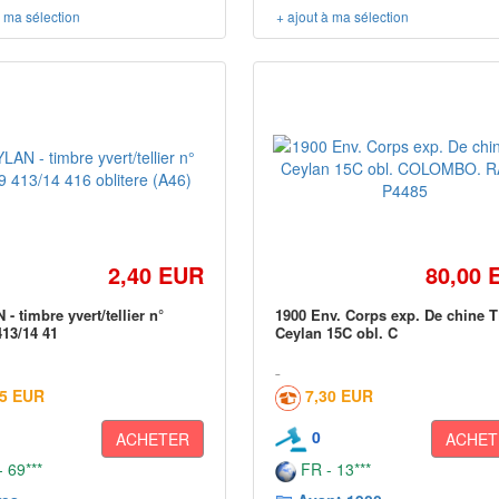
à ma sélection
+ ajout à ma sélection
2,40 EUR
80,00 
- timbre yvert/tellier n°
1900 Env. Corps exp. De chine 
413/14 41
Ceylan 15C obl. C
05 EUR
7,30 EUR
0
ACHETER
ACHET
 69***
FR - 13***