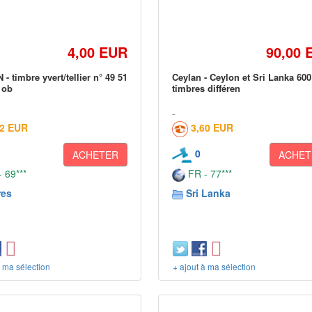
4,00 EUR
90,00 
- timbre yvert/tellier n° 49 51
Ceylan - Ceylon et Sri Lanka 600
 ob
timbres différen
52 EUR
3,60 EUR
0
ACHETER
ACHET
 69***
FR - 77***
res
Sri Lanka
à ma sélection
+ ajout à ma sélection