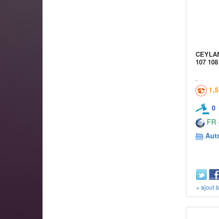
CEYLAN 
107 108
1,
0
FR -
Aut
+ ajout 