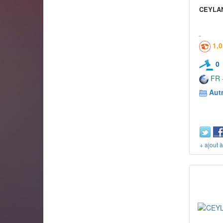
CEYLAN 
1,
0
FR -
Aut
+ ajout 