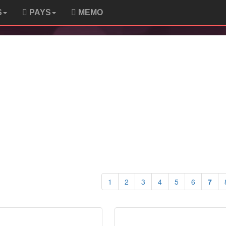
S
PAYS
MEMO
1
2
3
4
5
6
7