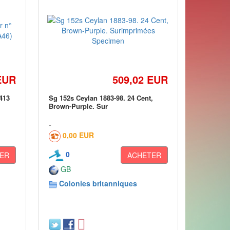
EUR
509,02 EUR
 413
Sg 152s Ceylan 1883-98. 24 Cent,
Brown-Purple. Sur
0,00 EUR
0
ER
ACHETER
GB
Colonies britanniques