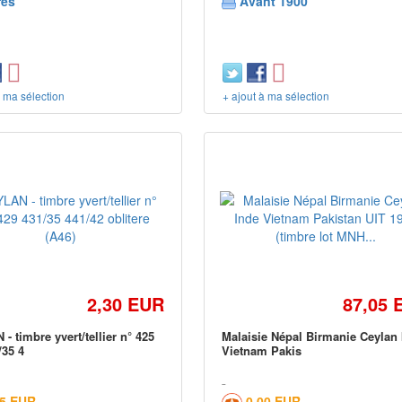
res
Avant 1900
à ma sélection
+ ajout à ma sélection
2,30 EUR
87,05 
- timbre yvert/tellier n° 425
Malaisie Népal Birmanie Ceylan
/35 4
Vietnam Pakis
05 EUR
0,00 EUR