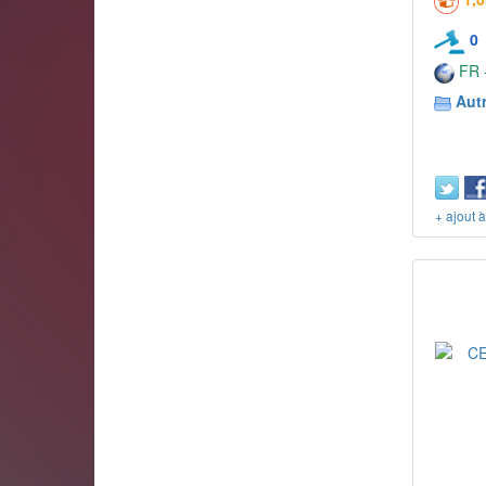
0
FR -
Aut
+ ajout 