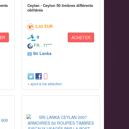
rents
Ceylan - Ceylon 50 timbres différents
oblitérés
2,02 EUR
0
ER
ACHETER
FR - 77***
Sri Lanka
+ ajout à ma sélection