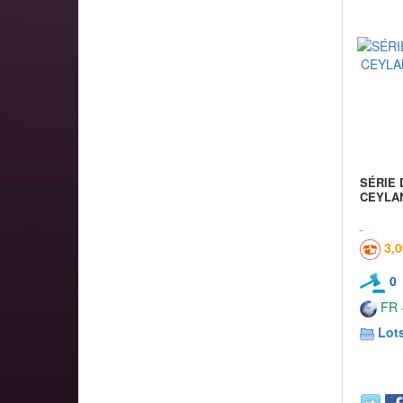
SÉRIE 
CEYLAN
3,
0
FR -
Lots