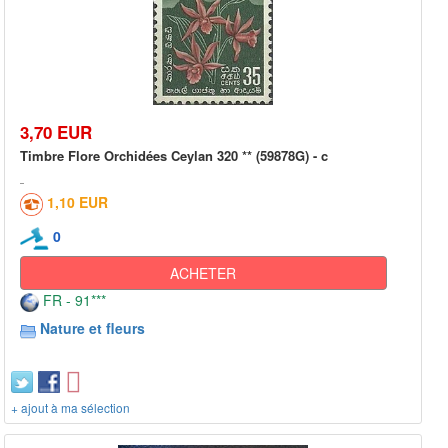
3,70 EUR
Timbre Flore Orchidées Ceylan 320 ** (59878G) - c
1,10 EUR
0
ACHETER
FR - 91***
Nature et fleurs
+ ajout à ma sélection