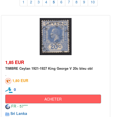
1
2
3
4
5
6
7
8
9
10
1,85 EUR
TIMBRE Ceylan 1921-1927 King George V 20c bleu obl
1,80 EUR
0
ACHETER
FR - 57***
Sri Lanka