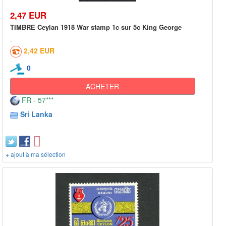
2,47 EUR
TIMBRE Ceylan 1918 War stamp 1c sur 5c King George
2,42 EUR
0
ACHETER
FR - 57***
Sri Lanka
+ ajout à ma sélection