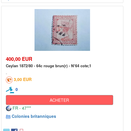
400,00 EUR
Ceylan 1872/80 - 64c rouge brun(r) - N°64 cote;1
3,00 EUR
0
ACHETER
FR - 47***
Colonies britanniques