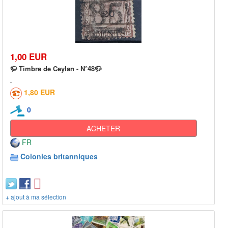
1,00 EUR
🦬 Timbre de Ceylan - N°48🦬
1,80 EUR
0
ACHETER
FR
Colonies britanniques
+ ajout à ma sélection