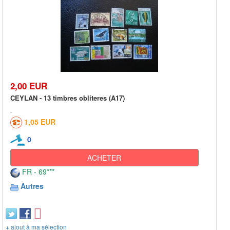
2,00 EUR
CEYLAN - 13 timbres obliteres (A17)
1,05 EUR
0
ACHETER
FR - 69***
Autres
+ ajout à ma sélection