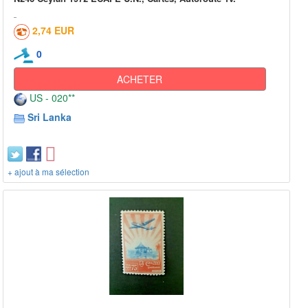
2,74 EUR
0
ACHETER
US - 020**
Sri Lanka
+ ajout à ma sélection