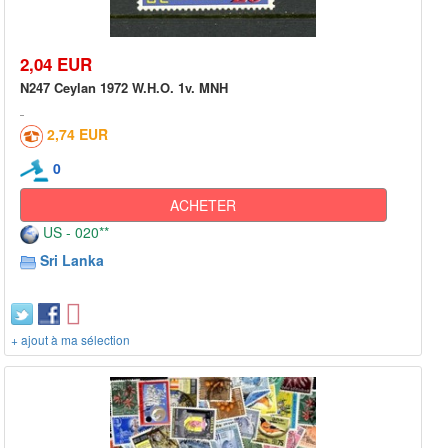
2,04 EUR
N247 Ceylan 1972 W.H.O. 1v. MNH
2,74 EUR
0
ACHETER
US - 020**
Sri Lanka
+ ajout à ma sélection