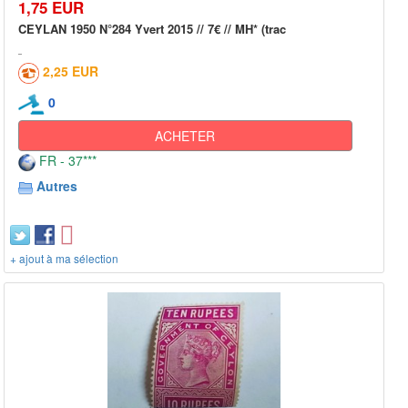
1,75 EUR
CEYLAN 1950 N°284 Yvert 2015 // 7€ // MH* (trac
2,25 EUR
0
ACHETER
FR - 37***
Autres
+ ajout à ma sélection