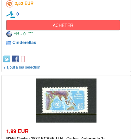
2,52 EUR
0
ACHETER
FR - 01***
Cinderellas
+ ajout à ma sélection
1,99 EUR
N246 Ceylan 1972 ECAFE U.N., Cartes, Autoroute 1v.