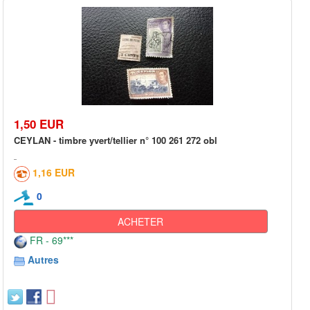
1,50 EUR
CEYLAN - timbre yvert/tellier n° 100 261 272 obl
1,16 EUR
0
ACHETER
FR - 69***
Autres