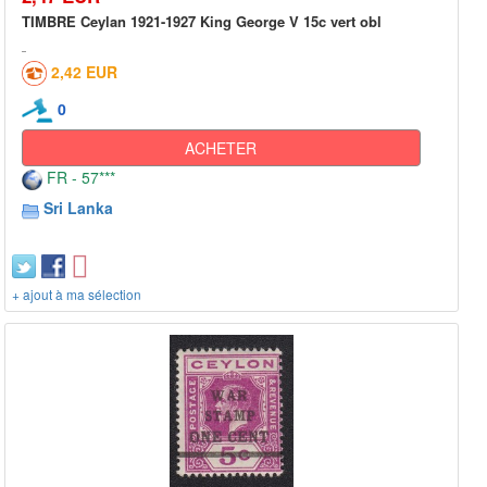
TIMBRE Ceylan 1921-1927 King George V 15c vert obl
2,42 EUR
0
ACHETER
FR - 57***
Sri Lanka
+ ajout à ma sélection