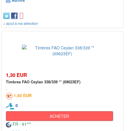
Autres
+ ajout à ma sélection
1,30 EUR
Timbres FAO Ceylan 338/339 ** (69623EF)
1,50 EUR
0
ACHETER
FR - 91***