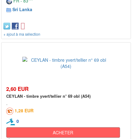
FR - 83***
Sri Lanka
+ ajout à ma sélection
2,60 EUR
CEYLAN - timbre yvert/tellier n° 69 obl (A54)
1,28 EUR
0
ACHETER