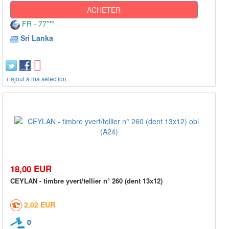
ACHETER
FR - 77***
Sri Lanka
+ ajout à ma sélection
18,00 EUR
CEYLAN - timbre yvert/tellier n° 260 (dent 13x12)
2,02 EUR
0