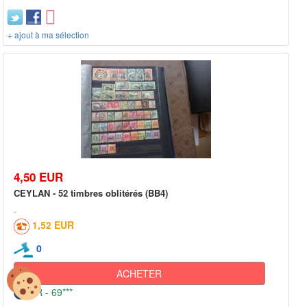
+ ajout à ma sélection
4,50 EUR
CEYLAN - 52 timbres oblitérés (BB4)
1,52 EUR
0
ACHETER
FR - 69***