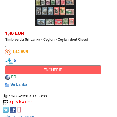
1,40 EUR
Timbres du Sri Lanka - Ceylon - Ceylan dont Classi
1,52 EUR
0
ENCHÉRIR
FR
Sri Lanka
16-08-2026 à 11:53:00
9 j 15 h 41 mn
+ ajout à ma sélection