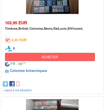
103,95 EUR
Timbres,British Colonies,Nevis,SteLucie,StVincent,
4,20 EUR
0
ACHETER
FR - 06***
Colonies britanniques
+ ajout à ma sélection