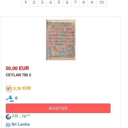
1
2
3
4
5
6
7
8
9
10
50,00 EUR
CEYLAN 780 €
5,30 EUR
0
ACHETER
FR - 76***
Sri Lanka