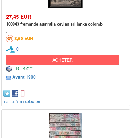
27,45 EUR
100943 fremantle australia ceylan sri lanka colomb
3,60 EUR
0
ACHETER
FR - 42***
Avant 1900
+ ajout à ma sélection