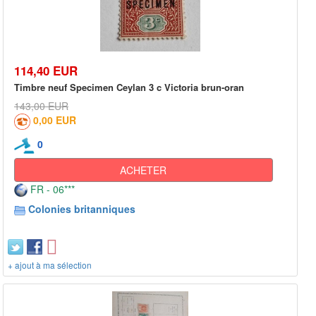
114,40 EUR
Timbre neuf Specimen Ceylan 3 c Victoria brun-oran
143,00 EUR
0,00 EUR
0
ACHETER
FR - 06***
Colonies britanniques
+ ajout à ma sélection