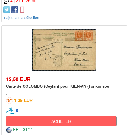
4 j 21 h 25 mn
+ ajout à ma sélection
12,50 EUR
Carte de COLOMBO (Ceylan) pour KIEN-AN (Tonkin sou
1,39 EUR
0
ACHETER
FR - 01***