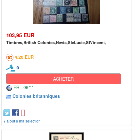
103,95 EUR
Timbres,British Colonies,Nevis,SteLucie,StVincent,
4,20 EUR
0
ACHETER
FR - 06***
Colonies britanniques
+ ajout à ma sélection