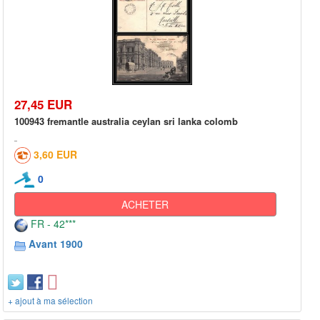
27,45 EUR
100943 fremantle australia ceylan sri lanka colomb
3,60 EUR
0
ACHETER
FR - 42***
Avant 1900
+ ajout à ma sélection