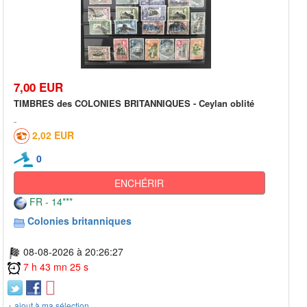
7,00 EUR
TIMBRES des COLONIES BRITANNIQUES - Ceylan oblité
2,02 EUR
0
ENCHÉRIR
FR - 14***
Colonies britanniques
08-08-2026 à 20:26:27
7 h 43 mn 25 s
+ ajout à ma sélection