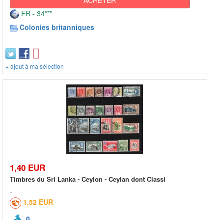
FR - 34***
Colonies britanniques
+ ajout à ma sélection
1,40 EUR
Timbres du Sri Lanka - Ceylon - Ceylan dont Classi
1,52 EUR
0