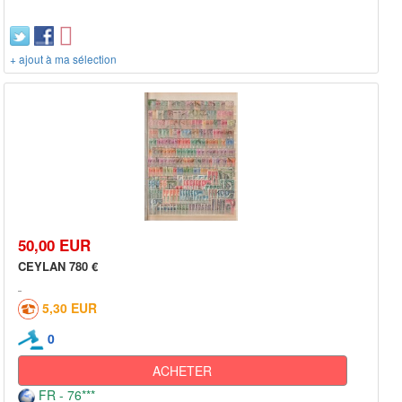
+ ajout à ma sélection
50,00 EUR
CEYLAN 780 €
5,30 EUR
0
ACHETER
FR - 76***