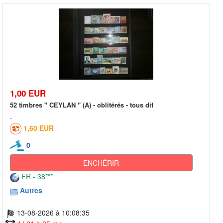
1,00 EUR
52 timbres " CEYLAN " (A) - oblitérés - tous dif
1,60 EUR
0
ENCHÉRIR
FR - 38***
Autres
13-08-2026 à 10:08:35