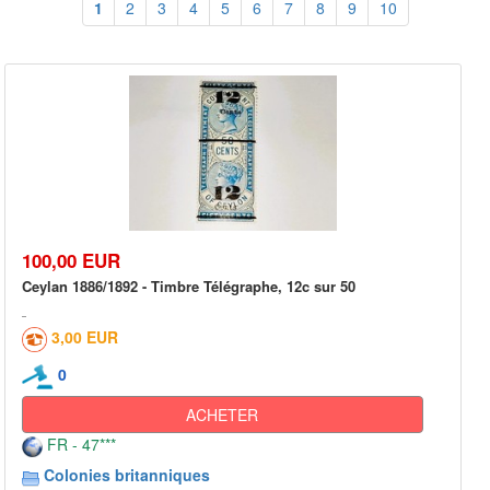
1
2
3
4
5
6
7
8
9
10
100,00 EUR
Ceylan 1886/1892 - Timbre Télégraphe, 12c sur 50
3,00 EUR
0
ACHETER
FR - 47***
Colonies britanniques