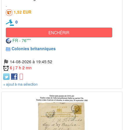
1,52 EUR
0
ENCHÉRIR
FR - 76***
Colonies britanniques
14-08-2026 à 19:45:52
6 j 7 h 2 mn
+ ajout à ma sélection