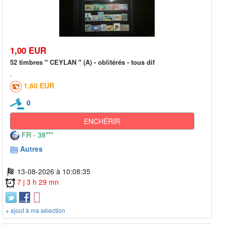
1,00 EUR
52 timbres " CEYLAN " (A) - oblitérés - tous dif
1,60 EUR
0
ENCHÉRIR
FR - 38***
Autres
13-08-2026 à 10:08:35
7 j 3 h 29 mn
+ ajout à ma sélection