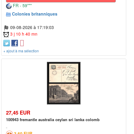
FR - 59***
Colonies britanniques
09-08-2026 à 17:19:03
3 j 10 h 40 mn
+ ajout à ma sélection
27,45 EUR
100943 fremantle australia ceylan sri lanka colomb
3,60 EUR