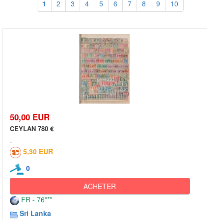
1
2
3
4
5
6
7
8
9
10
50,00 EUR
CEYLAN 780 €
5,30 EUR
0
ACHETER
FR - 76***
Sri Lanka