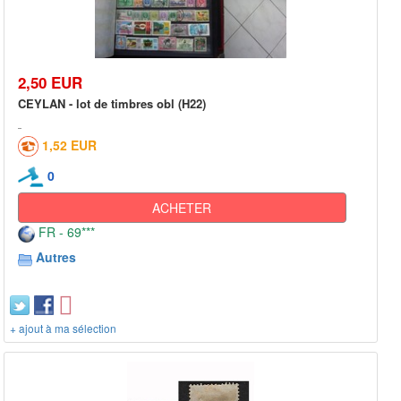
2,50 EUR
CEYLAN - lot de timbres obl (H22)
1,52 EUR
0
ACHETER
FR - 69***
Autres
+ ajout à ma sélection