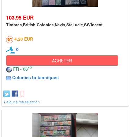
103,95 EUR
Timbres,British Colonies,Nevis,SteLucie,StVincent,
4,20 EUR
0
ACHETER
FR - 06***
Colonies britanniques
+ ajout à ma sélection