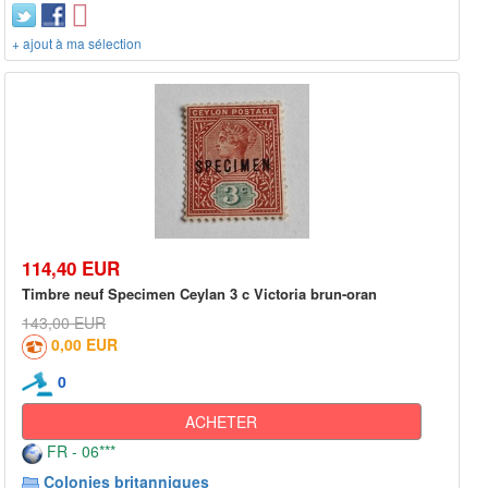
+ ajout à ma sélection
114,40 EUR
Timbre neuf Specimen Ceylan 3 c Victoria brun-oran
143,00 EUR
0,00 EUR
0
ACHETER
FR - 06***
Colonies britanniques