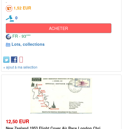
1,52 EUR
0
ACHETER
FR - 93***
Lots, collections
+ ajout à ma sélection
12,50 EUR
New Zealand 1953 Flight Cover Air Race London Chri