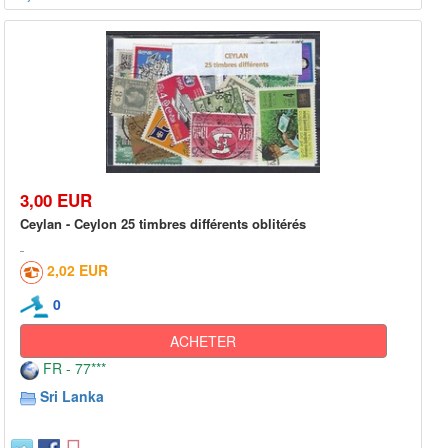
3,00 EUR
Ceylan - Ceylon 25 timbres différents oblitérés
2,02 EUR
0
ACHETER
FR - 77***
Sri Lanka