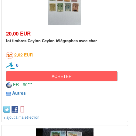
20,00 EUR
lot timbres Ceylon Ceylan télégraphes avec char
2,02 EUR
0
ACHETER
FR - 60***
Autres
+ ajout à ma sélection