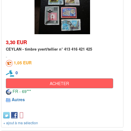
3,30 EUR
CEYLAN - timbre yvert/tellier n° 413 416 421 425
1,05 EUR
0
ACHETER
FR - 69***
Autres
+ ajout à ma sélection