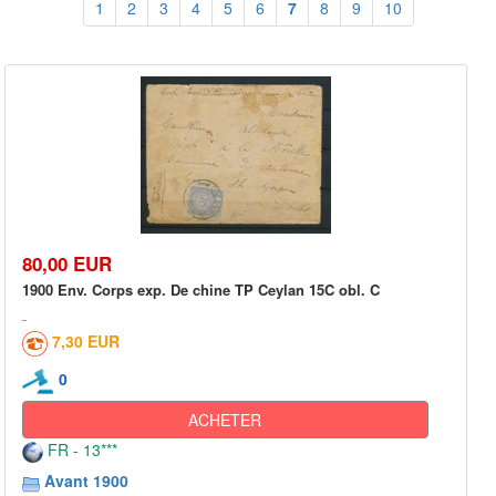
1
2
3
4
5
6
7
8
9
10
80,00 EUR
1900 Env. Corps exp. De chine TP Ceylan 15C obl. C
7,30 EUR
0
ACHETER
FR - 13***
Avant 1900