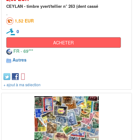
CEYLAN - timbre yvert/tellier n° 263 (dent cassé
1,52 EUR
0
ACHETER
FR - 69***
Autres
+ ajout à ma sélection