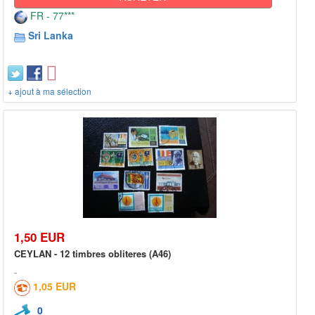
FR - 77***
Sri Lanka
+ ajout à ma sélection
1,50 EUR
CEYLAN - 12 timbres obliteres (A46)
1,05 EUR
0