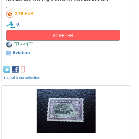
2,75 EUR
0
ACHETER
FR - 44***
Aviation
+ ajout à ma sélection