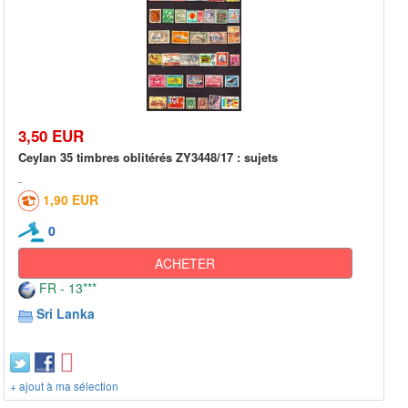
3,50 EUR
Ceylan 35 timbres oblitérés ZY3448/17 : sujets
1,90 EUR
0
ACHETER
FR - 13***
Sri Lanka
+ ajout à ma sélection