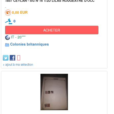
1857 CEYLAN - SG N°16 1/2D LILAS ROUGEÂTRE D'OCC
0,00 EUR
0
ACHETER
IT - 20***
Colonies britanniques
+ ajout à ma sélection