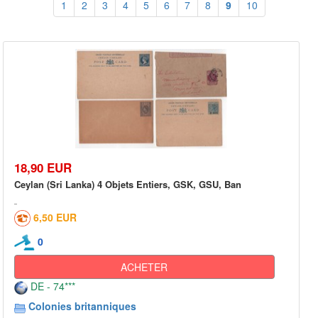
1
2
3
4
5
6
7
8
9
10
18,90 EUR
Ceylan (Sri Lanka) 4 Objets Entiers, GSK, GSU, Ban
6,50 EUR
0
ACHETER
DE - 74***
Colonies britanniques