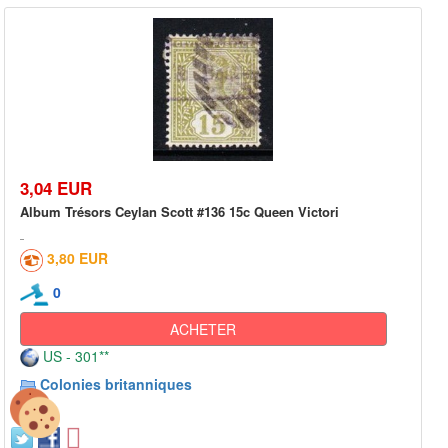
3,04 EUR
Album Trésors Ceylan Scott #136 15c Queen Victori
3,80 EUR
0
ACHETER
US - 301**
Colonies britanniques