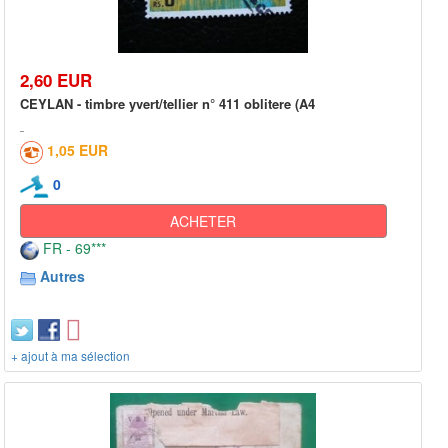
2,60 EUR
CEYLAN - timbre yvert/tellier n° 411 oblitere (A4
1,05 EUR
0
ACHETER
FR - 69***
Autres
+ ajout à ma sélection