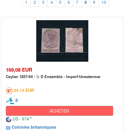
1
2
3
4
5
6
7
8
9
10
169,08 EUR
Ceylan 1857-64 - ½ D Ensemble - Imperf-Unwatermar
24,13 EUR
0
ACHETER
US - 974**
Colonies britanniques