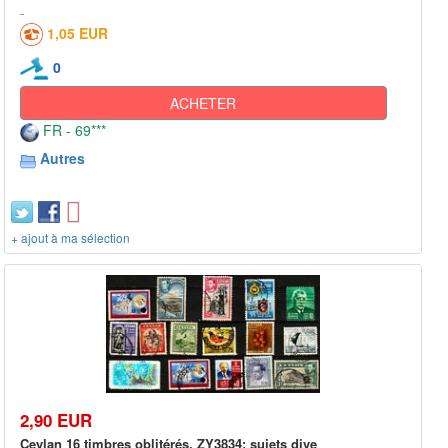
1,05 EUR
0
ACHETER
FR - 69***
Autres
+ ajout à ma sélection
2,90 EUR
Ceylan 16 timbres oblitérés, ZY3834: sujets dive