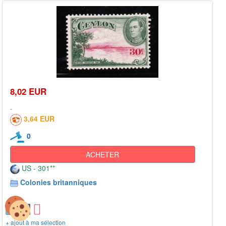
8,02 EUR
3,64 EUR
0
ACHETER
US - 301**
Colonies britanniques
+ ajout à ma sélection