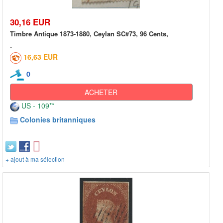
30,16 EUR
Timbre Antique 1873-1880, Ceylan SC#73, 96 Cents,
16,63 EUR
0
ACHETER
US - 109**
Colonies britanniques
+ ajout à ma sélection