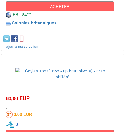
ACHETER
FR - 84***
Colonies britanniques
+ ajout à ma sélection
60,00 EUR
3,00 EUR
0