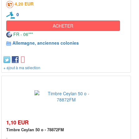
4,20 EUR
0
ACHETER
FR - 06***
Allemagne, anciennes colonies
+ ajout à ma sélection
1,10 EUR
Timbre Ceylan 50 o - 78872FM