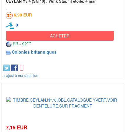
CEYLAN Yv 4 (SG 10) , Wmk Star, fil étoile, 4 mar
6,90 EUR
0
ACHETER
FR - 92***
Colonies britanniques
+ ajout à ma sélection
7,15 EUR