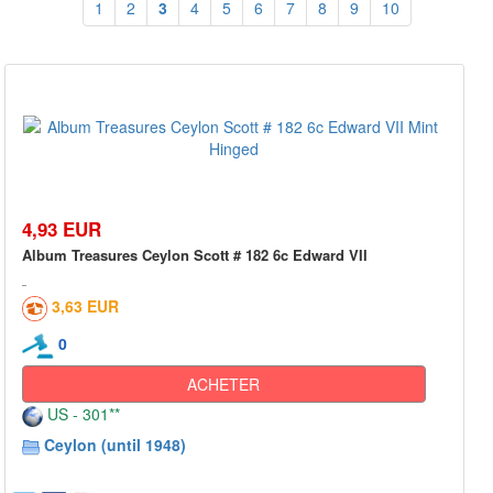
1
2
3
4
5
6
7
8
9
10
4,93 EUR
Album Treasures Ceylon Scott # 182 6c Edward VII
3,63 EUR
0
ACHETER
US - 301**
Ceylon (until 1948)