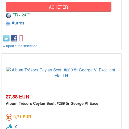
ACHETER
FR - 24***
Autres
+ ajout à ma sélection
27,88 EUR
Album Trésors Ceylan Scott #289 5r George VI Exce
3,71 EUR
0