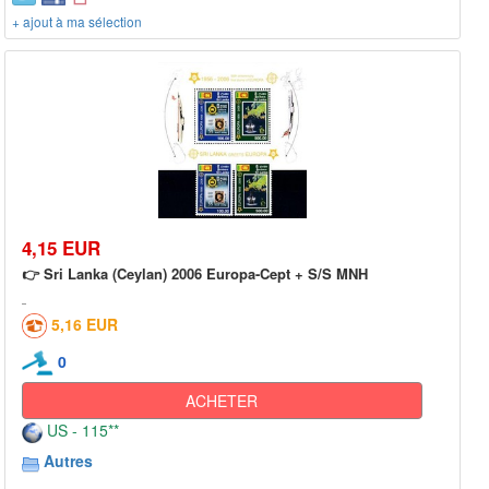
+ ajout à ma sélection
4,15 EUR
👉 Sri Lanka (Ceylan) 2006 Europa-Cept + S/S MNH
5,16 EUR
0
ACHETER
US - 115**
Autres