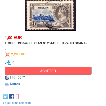
1,00 EUR
TIMBRE 1937-49 CEYLAN N° 254-OBL. TB-VOIR SCAN R/
2,20 EUR
0
ACHETER
FR - 33***
Autres
+ ajout à ma sélection