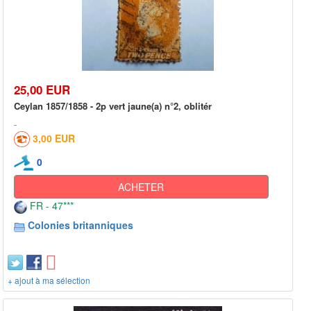
25,00 EUR
Ceylan 1857/1858 - 2p vert jaune(a) n°2, oblitér
3,00 EUR
0
ACHETER
FR - 47***
Colonies britanniques
+ ajout à ma sélection