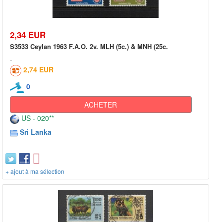
2,34 EUR
S3533 Ceylan 1963 F.A.O. 2v. MLH (5c.) & MNH (25c.
2,74 EUR
0
ACHETER
US - 020**
Sri Lanka
+ ajout à ma sélection