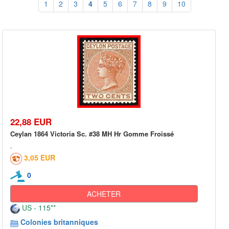
1
2
3
4
5
6
7
8
9
10
22,88 EUR
Ceylan 1864 Victoria Sc. #38 MH Hr Gomme Froissé
3,05 EUR
0
ACHETER
US - 115**
Colonies britanniques