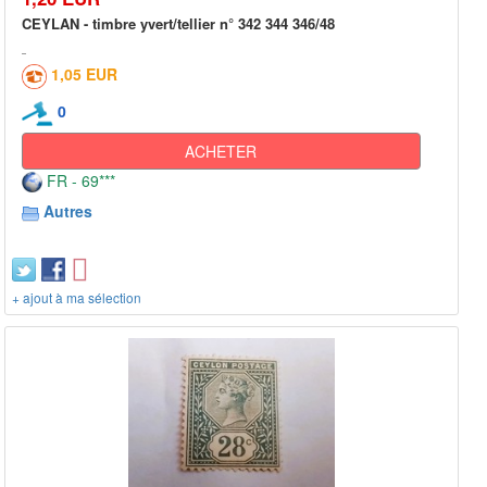
CEYLAN - timbre yvert/tellier n° 342 344 346/48
1,05 EUR
0
ACHETER
FR - 69***
Autres
+ ajout à ma sélection