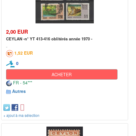
2,00 EUR
CEYLAN -n° YT 413-416 oblitérés année 1970 -
1,52 EUR
0
ACHETER
FR - 54***
Autres
+ ajout à ma sélection