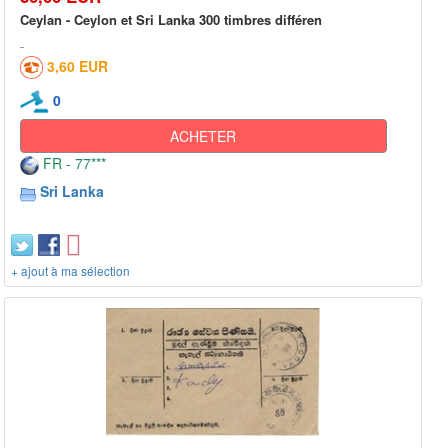
Ceylan - Ceylon et Sri Lanka 300 timbres différen
3,60 EUR
0
ACHETER
FR - 77***
Sri Lanka
+ ajout à ma sélection