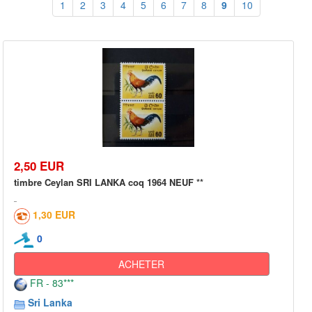
1
2
3
4
5
6
7
8
9
10
2,50 EUR
timbre Ceylan SRI LANKA coq 1964 NEUF **
1,30 EUR
0
ACHETER
FR - 83***
Sri Lanka