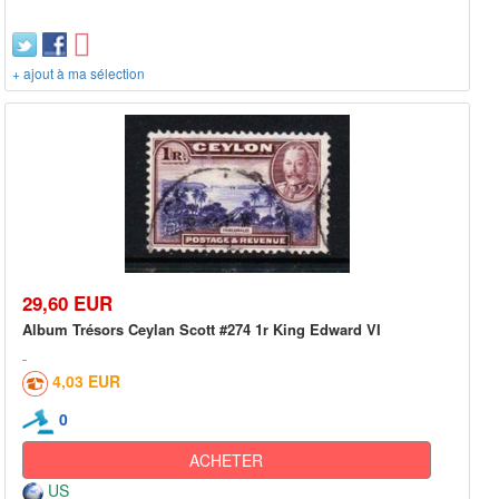
+ ajout à ma sélection
29,60 EUR
Album Trésors Ceylan Scott #274 1r King Edward VI
4,03 EUR
0
ACHETER
US