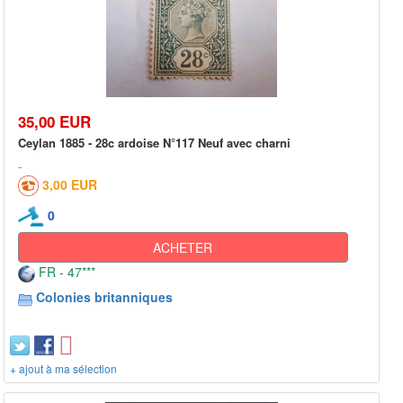
35,00 EUR
Ceylan 1885 - 28c ardoise N°117 Neuf avec charni
3,00 EUR
0
ACHETER
FR - 47***
Colonies britanniques
+ ajout à ma sélection