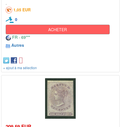
1,05 EUR
0
ACHETER
FR - 69***
Autres
+ ajout à ma sélection
209,59 EUR