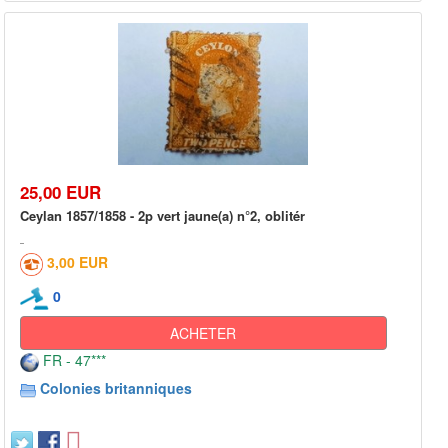
25,00 EUR
Ceylan 1857/1858 - 2p vert jaune(a) n°2, oblitér
3,00 EUR
0
ACHETER
FR - 47***
Colonies britanniques