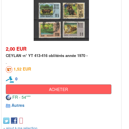
2,00 EUR
CEYLAN -n° YT 413-416 oblitérés année 1970 -
1,52 EUR
0
ACHETER
FR - 54***
Autres
+ ajout à ma sélection