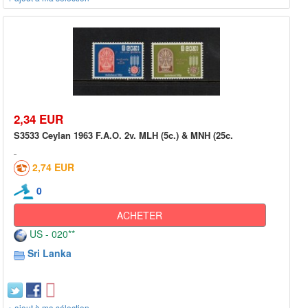
2,34 EUR
S3533 Ceylan 1963 F.A.O. 2v. MLH (5c.) & MNH (25c.
2,74 EUR
0
ACHETER
US - 020**
Sri Lanka
+ ajout à ma sélection