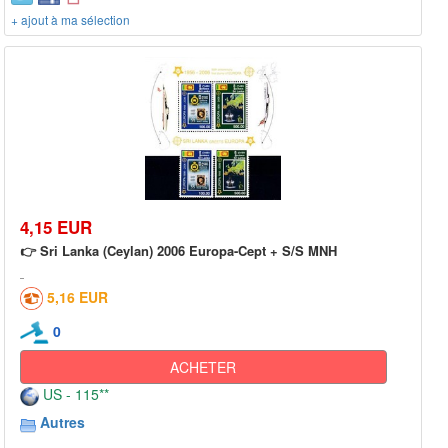
+ ajout à ma sélection
4,15 EUR
👉 Sri Lanka (Ceylan) 2006 Europa-Cept + S/S MNH
5,16 EUR
0
ACHETER
US - 115**
Autres