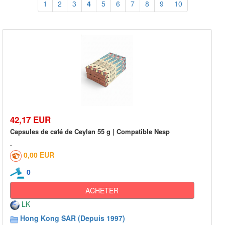
1
2
3
4
5
6
7
8
9
10
42,17 EUR
Capsules de café de Ceylan 55 g | Compatible Nesp
0,00 EUR
0
ACHETER
LK
Hong Kong SAR (Depuis 1997)