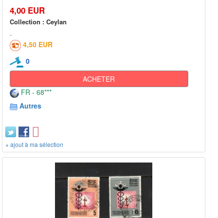
4,00 EUR
Collection : Ceylan
4,50 EUR
0
ACHETER
FR - 68***
Autres
+ ajout à ma sélection