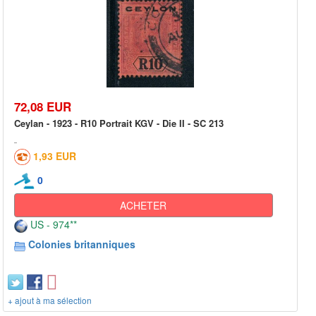
72,08 EUR
Ceylan - 1923 - R10 Portrait KGV - Die II - SC 213
1,93 EUR
0
ACHETER
US - 974**
Colonies britanniques
+ ajout à ma sélection