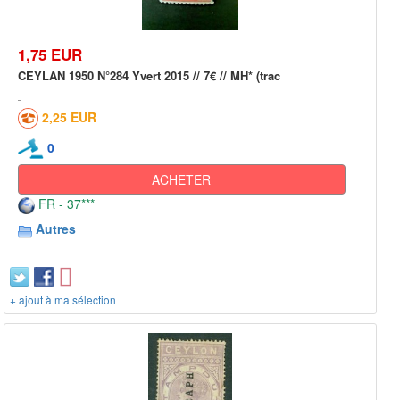
1,75 EUR
CEYLAN 1950 N°284 Yvert 2015 // 7€ // MH* (trac
2,25 EUR
0
ACHETER
FR - 37***
Autres
+ ajout à ma sélection