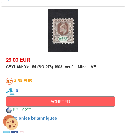
25,00 EUR
CEYLAN: Yv 154 (SG 276) 1903, neuf *, Mint *, VF,
3,50 EUR
0
ACHETER
FR - 92***
Colonies britanniques