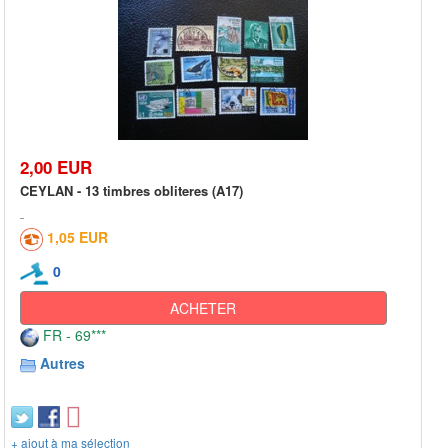
2,00 EUR
CEYLAN - 13 timbres obliteres (A17)
1,05 EUR
0
ACHETER
FR - 69***
Autres
+ ajout à ma sélection