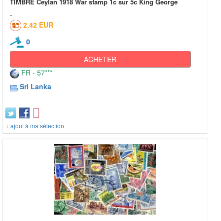
TIMBRE Ceylan 1918 War stamp 1c sur 5c King George
2,42 EUR
0
ACHETER
FR - 57***
Sri Lanka
+ ajout à ma sélection