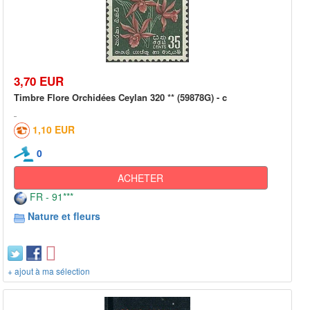
3,70 EUR
Timbre Flore Orchidées Ceylan 320 ** (59878G) - c
1,10 EUR
0
ACHETER
FR - 91***
Nature et fleurs
+ ajout à ma sélection