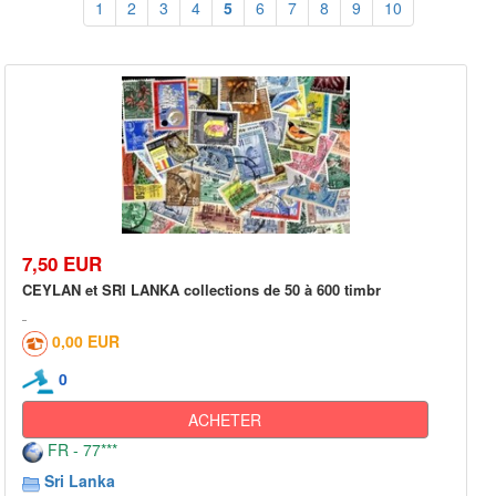
1
2
3
4
5
6
7
8
9
10
7,50 EUR
CEYLAN et SRI LANKA collections de 50 à 600 timbr
0,00 EUR
0
ACHETER
FR - 77***
Sri Lanka