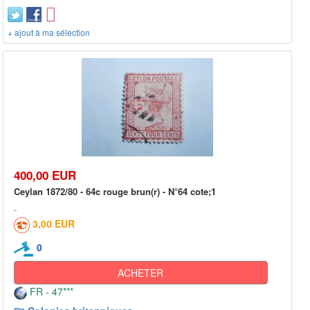
+ ajout à ma sélection
400,00 EUR
Ceylan 1872/80 - 64c rouge brun(r) - N°64 cote;1
3,00 EUR
0
ACHETER
FR - 47***