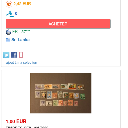
2,42 EUR
0
ACHETER
FR - 57***
Sri Lanka
+ ajout à ma sélection
1,00 EUR
TIMBRES CEYLAN T682