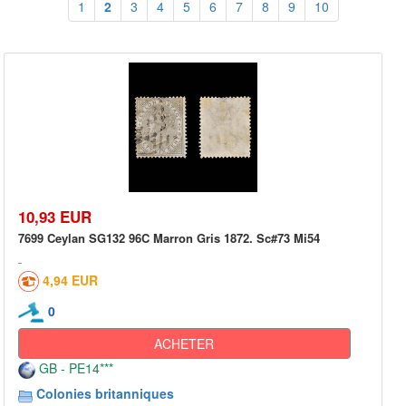
1
2
3
4
5
6
7
8
9
10
10,93 EUR
7699 Ceylan SG132 96C Marron Gris 1872. Sc#73 Mi54
4,94 EUR
0
ACHETER
GB - PE14***
Colonies britanniques