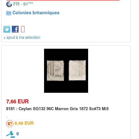
FR - 91***
Colonies britanniques
+ ajout à ma sélection
7,66 EUR
8181 : Ceylan SG132 96C Marron Gris 1872 Sc#73 Mi5
8,48 EUR
0