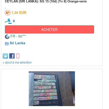
CEYLAN (SRI LANKA): SG 15 (10d) (Yv 8) Orange-verm
7,30 EUR
0
ACHETER
FR - 92***
Sri Lanka
+ ajout à ma sélection