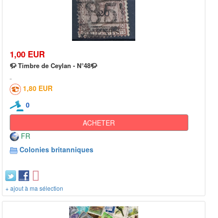
1,00 EUR
🦬 Timbre de Ceylan - N°48🦬
1,80 EUR
0
ACHETER
FR
Colonies britanniques
+ ajout à ma sélection