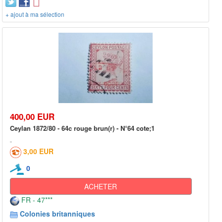
+ ajout à ma sélection
400,00 EUR
Ceylan 1872/80 - 64c rouge brun(r) - N°64 cote;1
3,00 EUR
0
ACHETER
FR - 47***
Colonies britanniques