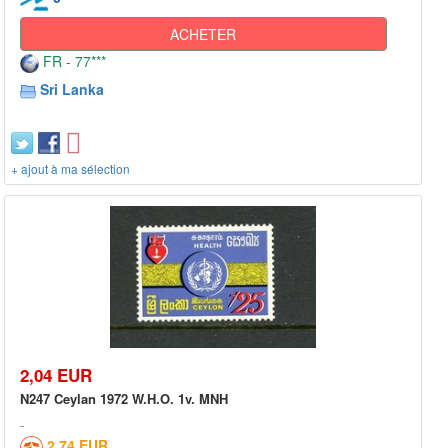
ACHETER
FR - 77***
Sri Lanka
+ ajout à ma sélection
2,04 EUR
N247 Ceylan 1972 W.H.O. 1v. MNH
2,74 EUR