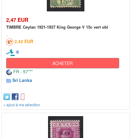
2,47 EUR
TIMBRE Ceylan 1921-1927 King George V 15c vert obl
2,42 EUR
0
ACHETER
FR - 57***
Sri Lanka
+ ajout à ma sélection