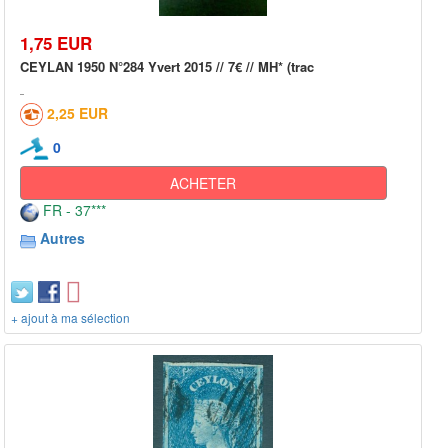
1,75 EUR
CEYLAN 1950 N°284 Yvert 2015 // 7€ // MH* (trac
2,25 EUR
0
ACHETER
FR - 37***
Autres
+ ajout à ma sélection