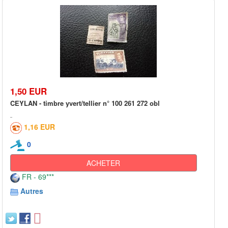
1,50 EUR
CEYLAN - timbre yvert/tellier n° 100 261 272 obl
1,16 EUR
0
ACHETER
FR - 69***
Autres