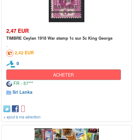
2,47 EUR
TIMBRE Ceylan 1918 War stamp 1c sur 5c King George
2,42 EUR
0
ACHETER
FR - 57***
Sri Lanka
+ ajout à ma sélection