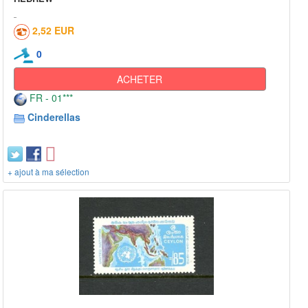
2,52 EUR
0
ACHETER
FR - 01***
Cinderellas
+ ajout à ma sélection