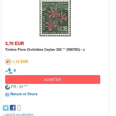
3,70 EUR
Timbre Flore Orchidées Ceylan 320 ** (59878G) - c
1,10 EUR
0
ACHETER
FR - 91***
Nature et fleurs
+ ajout à ma sélection