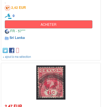
2,42 EUR
0
ACHETER
FR - 57***
Sri Lanka
+ ajout à ma sélection
2,47 EUR