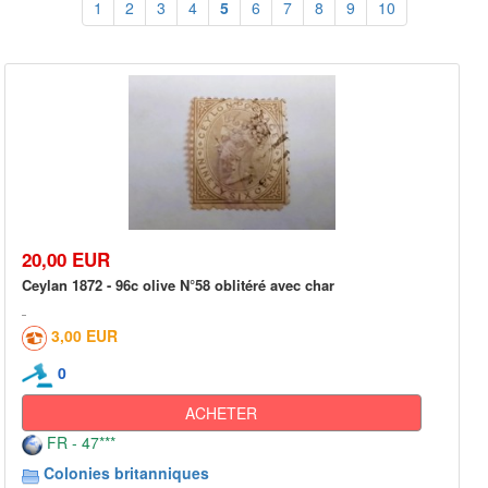
1
2
3
4
5
6
7
8
9
10
20,00 EUR
Ceylan 1872 - 96c olive N°58 oblitéré avec char
3,00 EUR
0
ACHETER
FR - 47***
Colonies britanniques