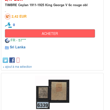
TIMBRE Ceylan 1911-1925 King George V 6c rouge obl
2,42 EUR
0
ACHETER
FR - 57***
Sri Lanka
+ ajout à ma sélection