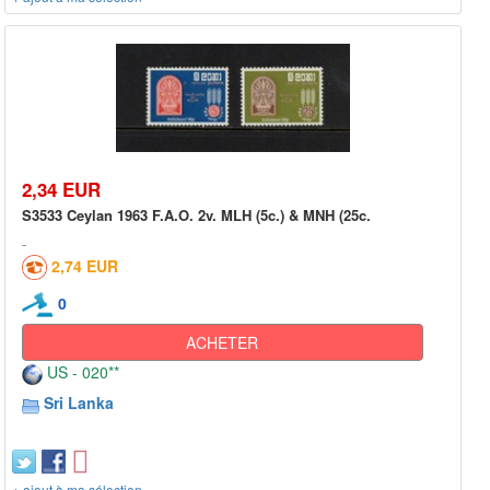
2,34 EUR
S3533 Ceylan 1963 F.A.O. 2v. MLH (5c.) & MNH (25c.
2,74 EUR
0
ACHETER
US - 020**
Sri Lanka
+ ajout à ma sélection