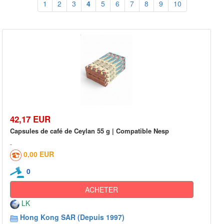
1
2
3
4
5
6
7
8
9
10
42,17 EUR
Capsules de café de Ceylan 55 g | Compatible Nesp
0,00 EUR
0
ACHETER
LK
Hong Kong SAR (Depuis 1997)