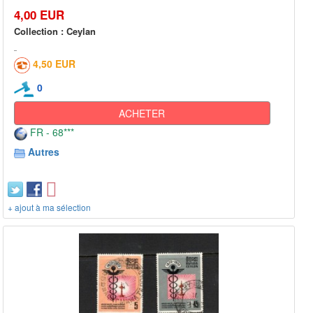
4,00 EUR
Collection : Ceylan
4,50 EUR
0
ACHETER
FR - 68***
Autres
+ ajout à ma sélection