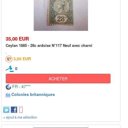
35,00 EUR
Ceylan 1885 - 28c ardoise N°117 Neuf avec charni
3,00 EUR
0
ACHETER
FR - 47***
Colonies britanniques
+ ajout à ma sélection