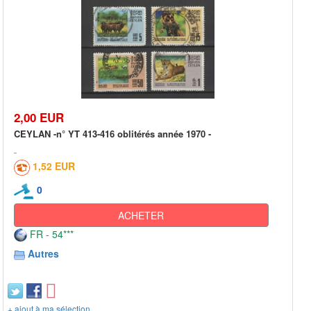
2,00 EUR
CEYLAN -n° YT 413-416 oblitérés année 1970 -
1,52 EUR
0
ACHETER
FR - 54***
Autres
+ ajout à ma sélection