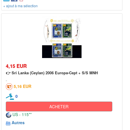
+ ajout à ma sélection
4,15 EUR
👉 Sri Lanka (Ceylan) 2006 Europa-Cept + S/S MNH
5,16 EUR
0
ACHETER
US - 115**
Autres