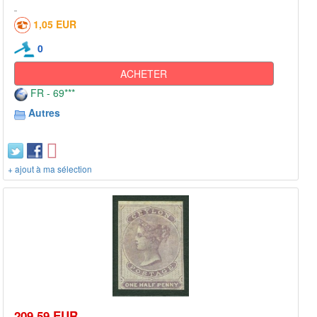
1,05 EUR
0
ACHETER
FR - 69***
Autres
+ ajout à ma sélection
209,59 EUR