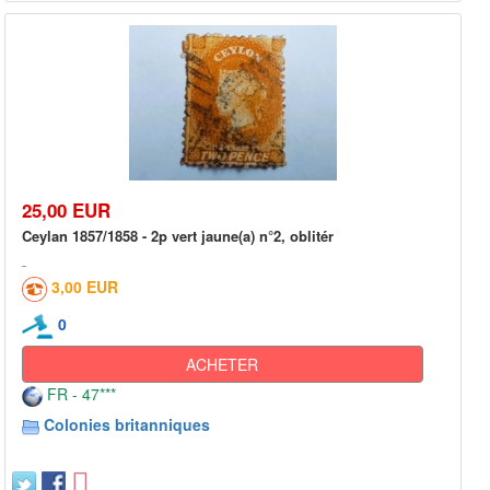
25,00 EUR
Ceylan 1857/1858 - 2p vert jaune(a) n°2, oblitér
3,00 EUR
0
ACHETER
FR - 47***
Colonies britanniques