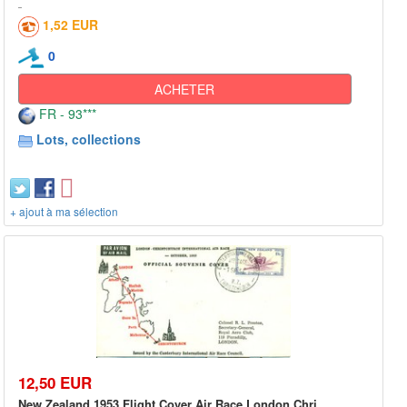
1,52 EUR
0
ACHETER
FR - 93***
Lots, collections
+ ajout à ma sélection
12,50 EUR
New Zealand 1953 Flight Cover Air Race London Chri