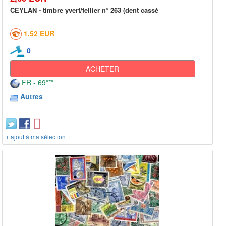
CEYLAN - timbre yvert/tellier n° 263 (dent cassé
1,52 EUR
0
ACHETER
FR - 69***
Autres
+ ajout à ma sélection