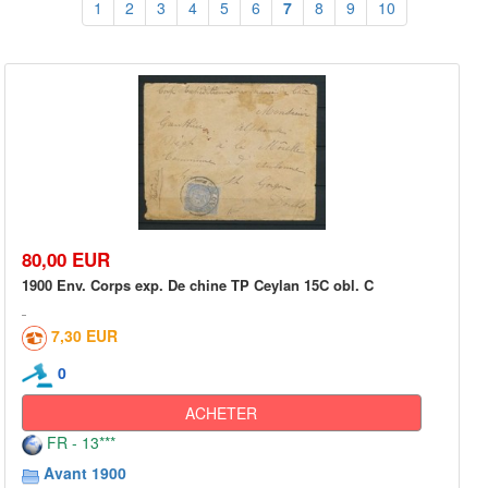
1
2
3
4
5
6
7
8
9
10
80,00 EUR
1900 Env. Corps exp. De chine TP Ceylan 15C obl. C
7,30 EUR
0
ACHETER
FR - 13***
Avant 1900