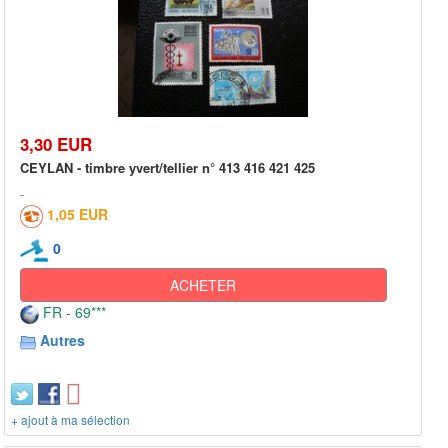
3,30 EUR
CEYLAN - timbre yvert/tellier n° 413 416 421 425
1,05 EUR
0
ACHETER
FR - 69***
Autres
+ ajout à ma sélection