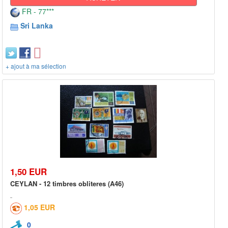
FR - 77***
Sri Lanka
+ ajout à ma sélection
1,50 EUR
CEYLAN - 12 timbres obliteres (A46)
1,05 EUR
0