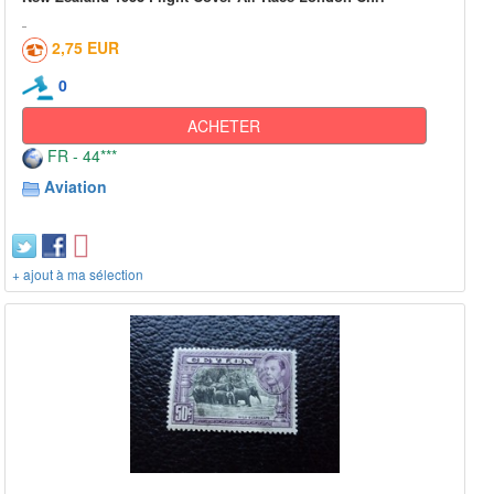
2,75 EUR
0
ACHETER
FR - 44***
Aviation
+ ajout à ma sélection