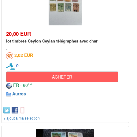
20,00 EUR
lot timbres Ceylon Ceylan télégraphes avec char
2,02 EUR
0
ACHETER
FR - 60***
Autres
+ ajout à ma sélection