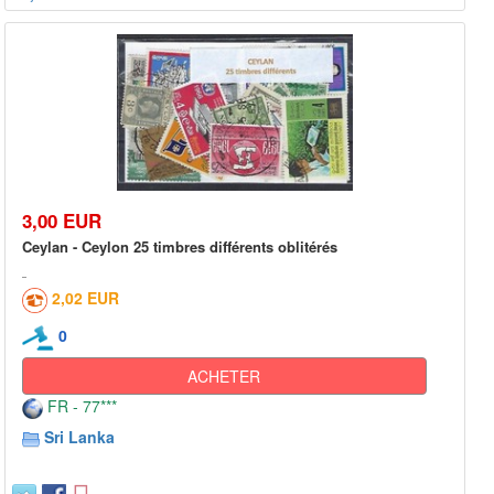
3,00 EUR
Ceylan - Ceylon 25 timbres différents oblitérés
2,02 EUR
0
ACHETER
FR - 77***
Sri Lanka