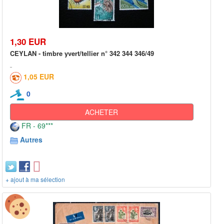
1,30 EUR
CEYLAN - timbre yvert/tellier n° 342 344 346/49
1,05 EUR
0
ACHETER
FR - 69***
Autres
+ ajout à ma sélection