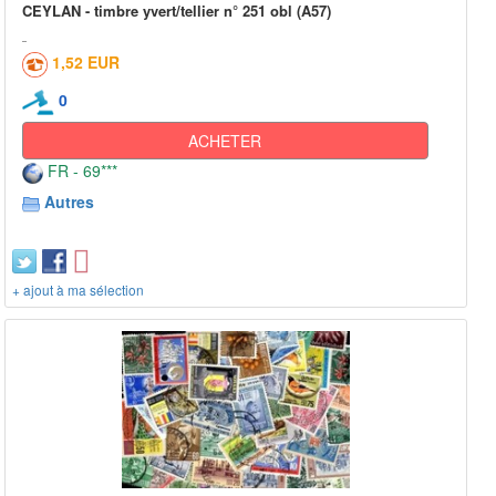
CEYLAN - timbre yvert/tellier n° 251 obl (A57)
1,52 EUR
0
ACHETER
FR - 69***
Autres
+ ajout à ma sélection