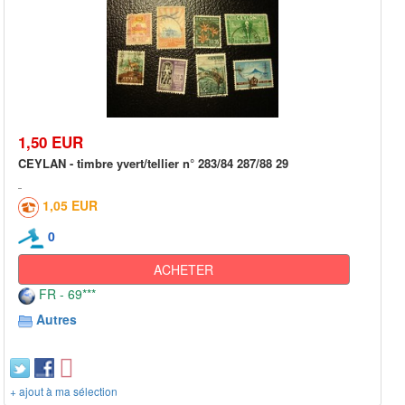
1,50 EUR
CEYLAN - timbre yvert/tellier n° 283/84 287/88 29
1,05 EUR
0
ACHETER
FR - 69***
Autres
+ ajout à ma sélection