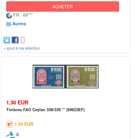
ACHETER
FR - 69***
Autres
+ ajout à ma sélection
1,30 EUR
Timbres FAO Ceylan 338/339 ** (69623EF)
1,50 EUR
0