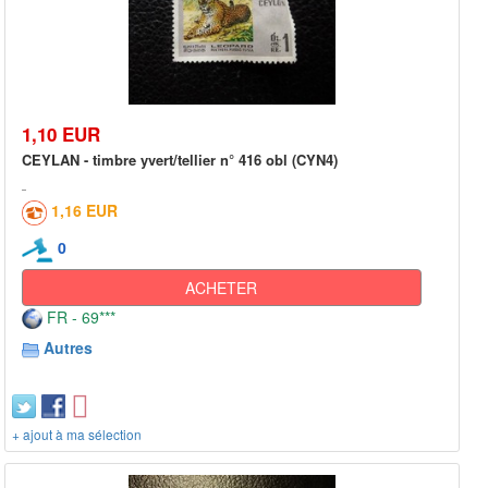
1,10 EUR
CEYLAN - timbre yvert/tellier n° 416 obl (CYN4)
1,16 EUR
0
ACHETER
FR - 69***
Autres
+ ajout à ma sélection