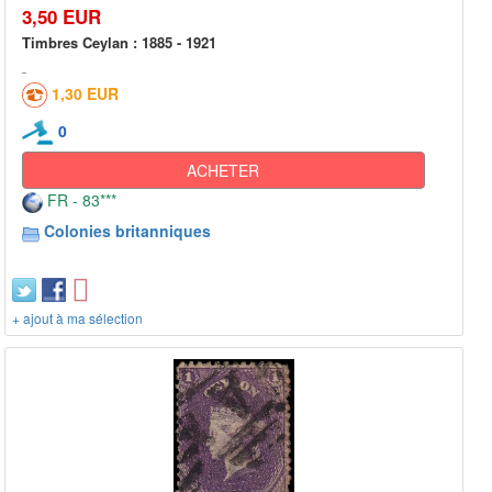
3,50 EUR
Timbres Ceylan : 1885 - 1921
1,30 EUR
0
ACHETER
FR - 83***
Colonies britanniques
+ ajout à ma sélection