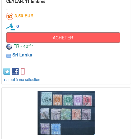
CEYLAN: 11 timbres
3,50 EUR
0
ACHETER
FR - 40***
Sri Lanka
+ ajout à ma sélection