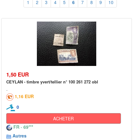
1
2
3
4
5
6
7
8
9
10
1,50 EUR
CEYLAN - timbre yvert/tellier n° 100 261 272 obl
1,16 EUR
0
ACHETER
FR - 69***
Autres