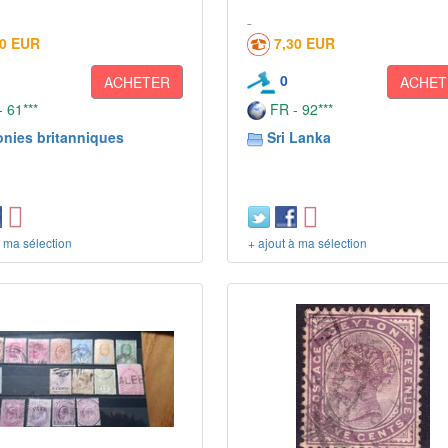
90 EUR
7,30 EUR
0
ACHETER
ACHET
 61***
FR - 92***
onies britanniques
Sri Lanka
à ma sélection
+ ajout à ma sélection