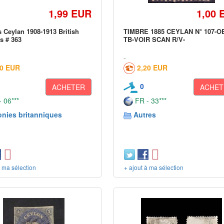
1,99 EUR
1,00 
 Ceylan 1908-1913 British
TIMBRE 1885 CEYLAN N° 107-O
s # 363
TB-VOIR SCAN R/V-
20 EUR
2,20 EUR
0
ACHETER
ACHET
 06***
FR - 33***
onies britanniques
Autres
à ma sélection
+ ajout à ma sélection