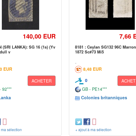
140,00 EUR
7,66 
(SRI LANKA): SG 16 (1s) (Yv
8181 : Ceylan SG132 96C Marron
,dull v
1872 Sc#73 Mi5
30 EUR
8,48 EUR
0
ACHETER
ACHET
 92***
GB - PE14***
Lanka
Colonies britanniques
à ma sélection
+ ajout à ma sélection