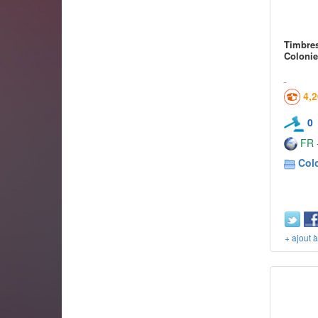
Timbres
Colonie
4,
0
FR -
Col
+ ajout 