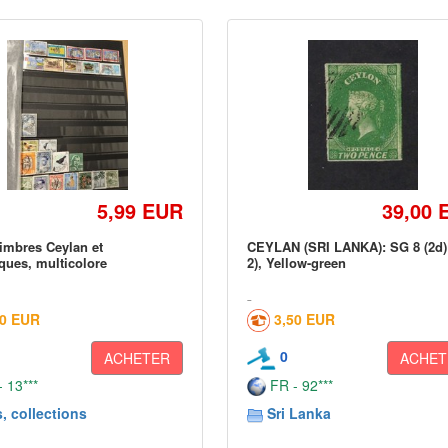
5,99 EUR
39,00 
timbres Ceylan et
CEYLAN (SRI LANKA): SG 8 (2d)
ques, multicolore
2), Yellow-green
00 EUR
3,50 EUR
0
ACHETER
ACHET
 13***
FR - 92***
, collections
Sri Lanka