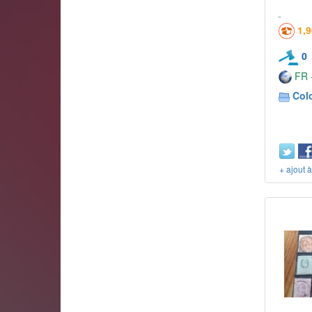
1,
0
FR -
Col
+ ajout 