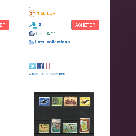
1,50 EUR
0
ER
ACHETER
FR - 85***
Lots, collections
+ ajout à ma sélection