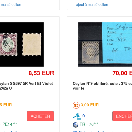
à ma sélection
+ ajout à ma sélection
8,53 EUR
70,00 
eylan SG397 5R Vert Et Violet
Ceylan N°9 oblitéré, cote : 375 e
242a U
voir le
65 EUR
3,00 EUR
0
ACHETER
ENCHÉR
 PE14***
FR - 76***