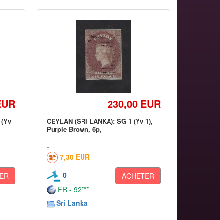
EUR
230,00 EUR
 (Yv
CEYLAN (SRI LANKA): SG 1 (Yv 1),
Purple Brown, 6p,
7,30 EUR
0
ER
ACHETER
FR - 92***
Sri Lanka