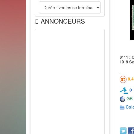
ANNONCEURS
8111 : 
1919 Sc
8,
0
GB -
Col