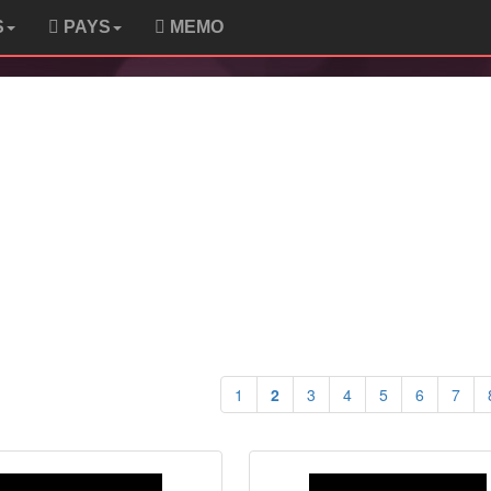
S
PAYS
MEMO
1
2
3
4
5
6
7