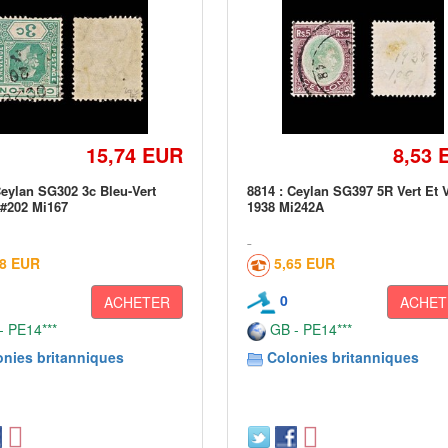
15,74 EUR
8,53 
Ceylan SG302 3c Bleu-Vert
8814 : Ceylan SG397 5R Vert Et V
#202 Mi167
1938 Mi242A
48 EUR
5,65 EUR
0
ACHETER
ACHET
 PE14***
GB - PE14***
onies britanniques
Colonies britanniques