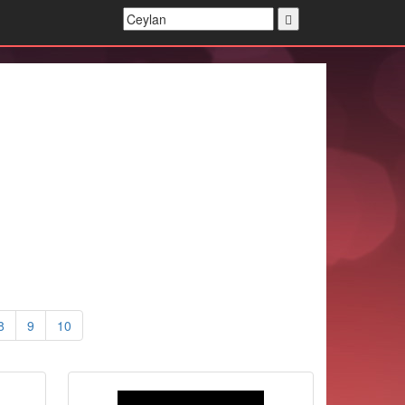
8
9
10