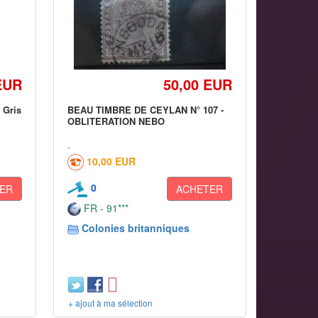
EUR
50,00 EUR
 Gris
BEAU TIMBRE DE CEYLAN N° 107 -
OBLITERATION NEBO
10,00 EUR
0
ER
ACHETER
FR - 91***
Colonies britanniques
+ ajout à ma sélection