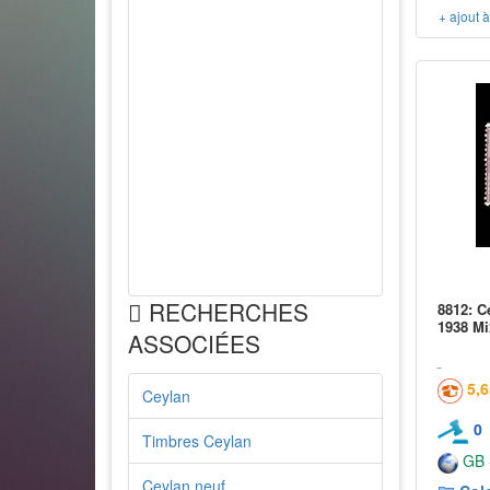
+ ajout 
RECHERCHES
8812: C
1938 Mi
ASSOCIÉES
5,
Ceylan
0
Timbres Ceylan
GB -
Ceylan neuf