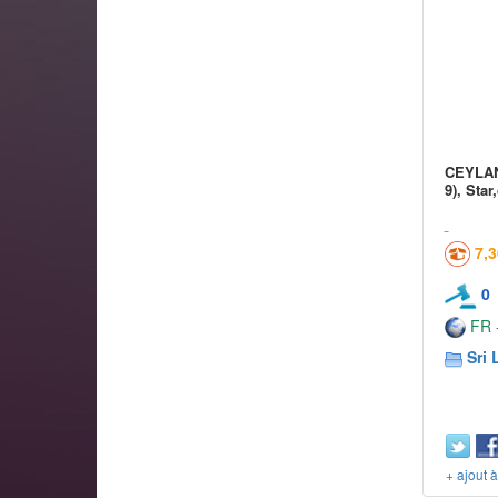
CEYLAN 
9), Star
7,
0
FR -
Sri 
+ ajout 