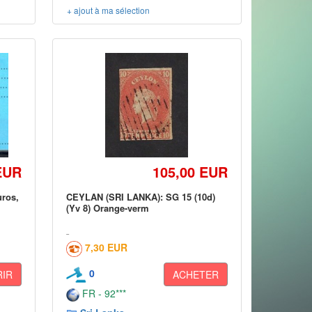
+ ajout à ma sélection
EUR
105,00 EUR
uros,
CEYLAN (SRI LANKA): SG 15 (10d)
(Yv 8) Orange-verm
7,30 EUR
0
IR
ACHETER
FR - 92***