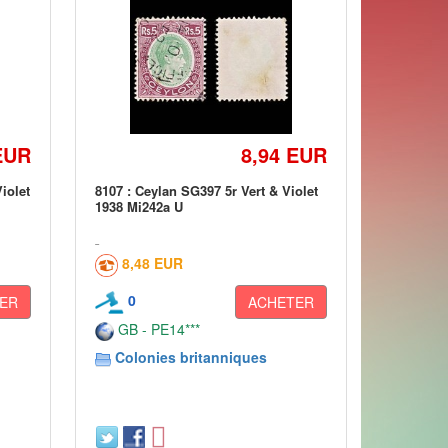
EUR
8,94 EUR
iolet
8107 : Ceylan SG397 5r Vert & Violet
1938 Mi242a U
8,48 EUR
0
ER
ACHETER
GB - PE14***
Colonies britanniques