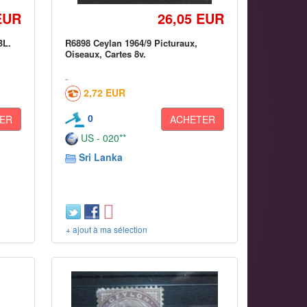
EUR
26,05 EUR
BL.
R6898 Ceylan 1964/9 Picturaux,
Oiseaux, Cartes 8v.
2,72 EUR
0
ER
ACHETER
US - 020**
Sri Lanka
+ ajout à ma sélection