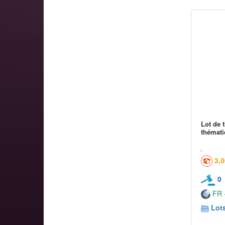
Lot de 
thémati
3,
0
FR -
Lots