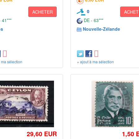
0
ACHETER
ACHET
 41***
DE - 63***
os
Nouvelle-Zélande
à ma sélection
+ ajout à ma sélection
29,60 EUR
1,50 