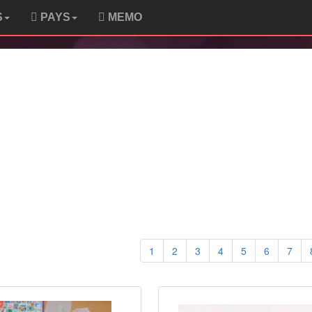
S
PAYS
MEMO
1
2
3
4
5
6
7