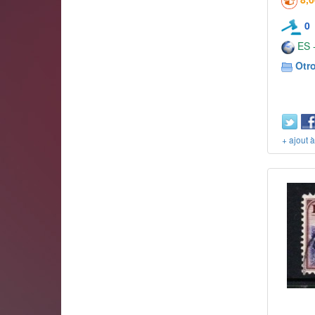
0
ES -
Otr
+ ajout 