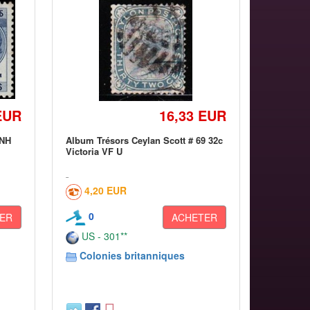
EUR
16,33 EUR
MNH
Album Trésors Ceylan Scott # 69 32c
Victoria VF U
4,20 EUR
0
ER
ACHETER
US - 301**
Colonies britanniques