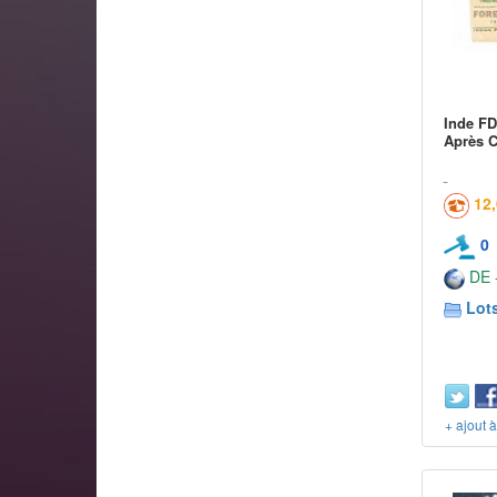
Inde FD
Après C
12
0
DE -
Lots
+ ajout 