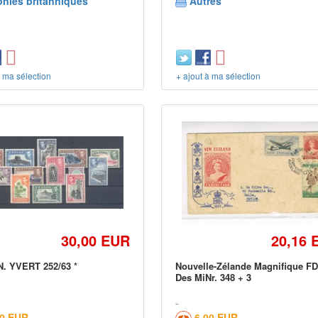
onies britanniques
Autres
à ma sélection
+ ajout à ma sélection
30,00 EUR
20,16 
. YVERT 252/63 *
Nouvelle-Zélande Magnifique F
Des MiNr. 348 + 3
00 EUR
6,00 EUR