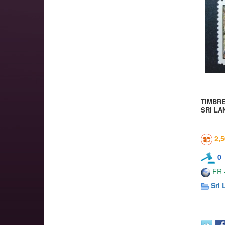
TIMBR
SRI LA
2,
0
FR -
Sri 