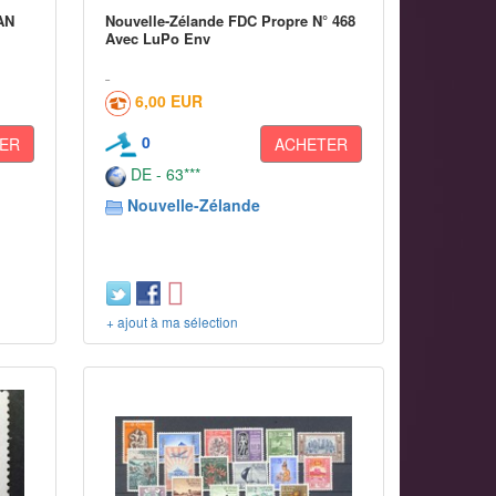
AN
Nouvelle-Zélande FDC Propre N° 468
Avec LuPo Env
6,00 EUR
0
ER
ACHETER
DE - 63***
Nouvelle-Zélande
+ ajout à ma sélection