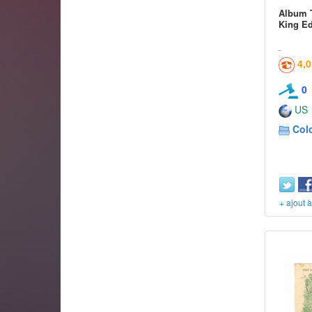
Album T
King Ed
4,
0
US
Col
+ ajout 