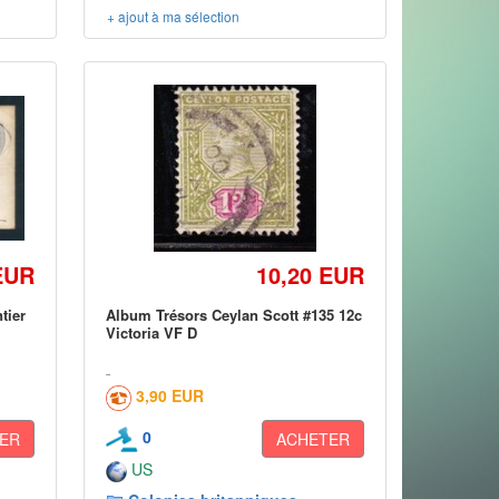
+ ajout à ma sélection
EUR
10,20 EUR
tier
Album Trésors Ceylan Scott #135 12c
Victoria VF D
3,90 EUR
0
ER
ACHETER
US