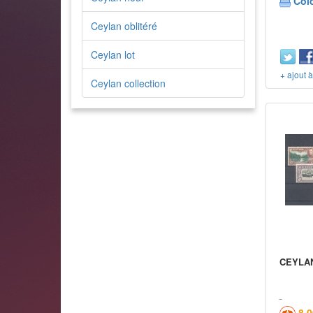
Col
Ceylan oblitéré
Ceylan lot
+ ajout 
Ceylan collection
CEYLAN
8,