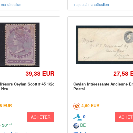
à ma sélection
+ ajout à ma sélection
39,38 EUR
27,58 
résors Ceylan Scott # 45 1/2c
Ceylan Intéressante Ancienne En
a Neu
Postal
58 EUR
4,60 EUR
0
ACHETER
ACHET
 301**
DE