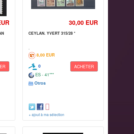
EUR
30,00 EUR
AN
CEYLAN. YVERT 315/28 *
8,00 EUR
0
ER
ACHETER
ES - 41***
Otros
+ ajout à ma sélection