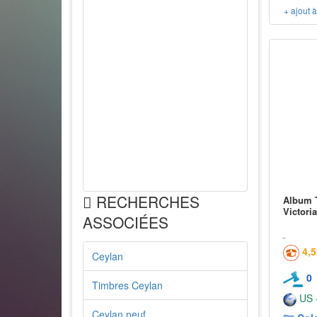
+ ajout 
RECHERCHES
Album T
Victori
ASSOCIÉES
4,
Ceylan
0
Timbres Ceylan
US -
Ceylan neuf