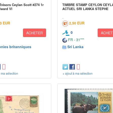
résors Ceylan Scott #274 1r
TIMBRE STAMP CEYLON CEYL
ward VI
ACTUEL SRI LANKA STEPHE
03 EUR
2,50 EUR
0
ACHETER
ACHET
FR - 31***
onies britanniques
Sri Lanka
à ma sélection
+ ajout à ma sélection