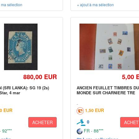
à ma sélection
+ ajout à ma sélection
880,00 EUR
5,00 
(SRI LANKA): SG 19 (2s)
ANCIEN FEUILLET TIMBRES D
Star, 4 mar
MONDE SUR CHARNIERE TRE
30 EUR
1,50 EUR
0
ACHETER
ACHET
 92***
FR - 88***