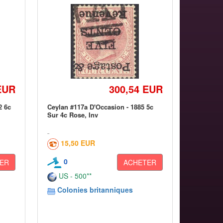
EUR
300,54 EUR
2 6c
Ceylan #117a D'Occasion - 1885 5c
Sur 4c Rose, Inv
15,50 EUR
0
ER
ACHETER
US - 500**
Colonies britanniques