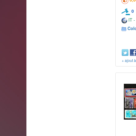
0
IT -
Col
+ ajout 