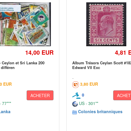
14,00 EUR
4,81 
- Ceylon et Sri Lanka 200
Album Trésors Ceylan Scott #18
 différen
Edward VII Exc
60 EUR
3,80 EUR
0
ACHETER
ACHET
 77***
US - 301**
Lanka
Colonies britanniques