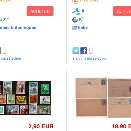
0
ACHETER
ACHET
 20***
KR
onies britanniques
Italie
à ma sélection
+ ajout à ma sélection
2,90 EUR
18,90 