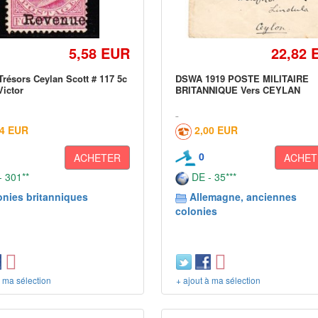
5,58 EUR
22,82 
résors Ceylan Scott # 117 5c
DSWA 1919 POSTE MILITAIRE
Victor
BRITANNIQUE Vers CEYLAN
64 EUR
2,00 EUR
0
ACHETER
ACHET
 301**
DE - 35***
onies britanniques
Allemagne, anciennes
colonies
à ma sélection
+ ajout à ma sélection