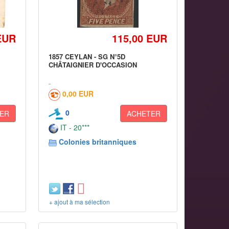
EUR
115,00 EUR
1857 CEYLAN - SG N°5D
CHÂTAIGNIER D'OCCASION
0,00 EUR
0
ER
ACHETER
IT - 20***
Colonies britanniques
+ ajout à ma sélection