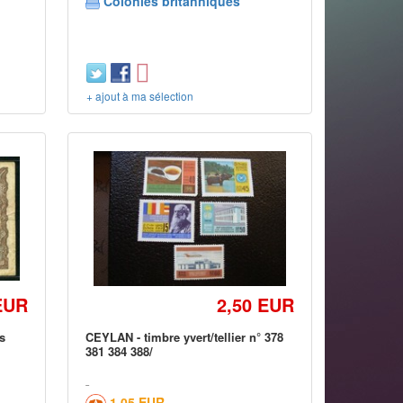
Colonies britanniques
+ ajout à ma sélection
EUR
2,50 EUR
s
CEYLAN - timbre yvert/tellier n° 378
381 384 388/
1,05 EUR