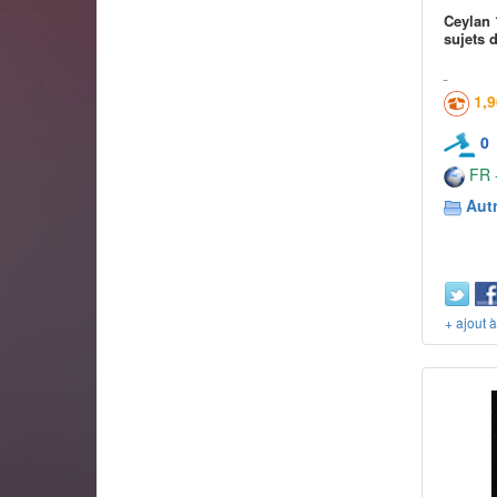
Ceylan 
sujets 
1,
0
FR -
Aut
+ ajout 