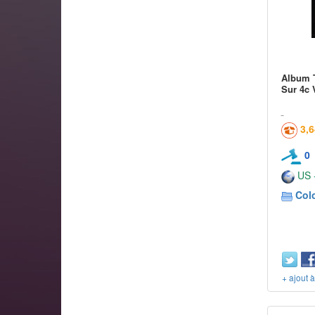
Album T
Sur 4c 
3,
0
US -
Col
+ ajout 