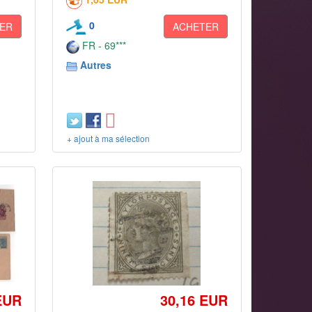
0
ER
ACHETER
FR - 69***
Autres
+ ajout à ma sélection
EUR
30,16 EUR