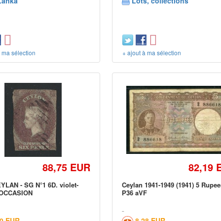
Lanka
Lots, collections
à ma sélection
+ ajout à ma sélection
88,75 EUR
82,19 
YLAN - SG N°1 6D. violet-
Ceylan 1941-1949 (1941) 5 Rupee
'OCCASION
P36 aVF
00 EUR
8,28 EUR