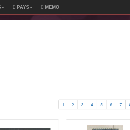
S
PAYS
MEMO
1
2
3
4
5
6
7