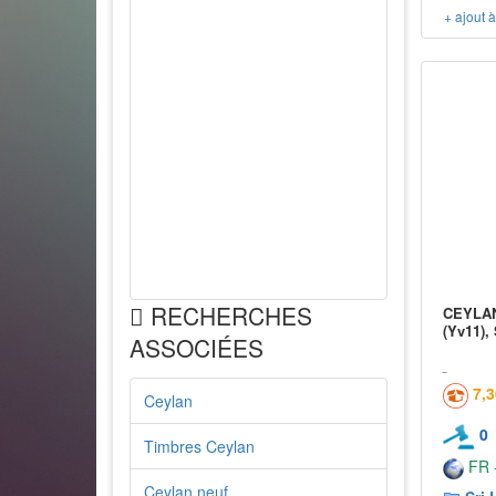
+ ajout 
RECHERCHES
CEYLAN 
(Yv11), 
ASSOCIÉES
7,
Ceylan
0
Timbres Ceylan
FR -
Ceylan neuf