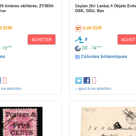
16 timbres oblitérés, ZY3834:
Ceylan (Sri Lanka) 4 Objets Enti
dive
GSK, GSU, Ban
90 EUR
6,50 EUR
0
ACHETER
ACHET
 13***
DE - 74***
res
Colonies britanniques
à ma sélection
+ ajout à ma sélection