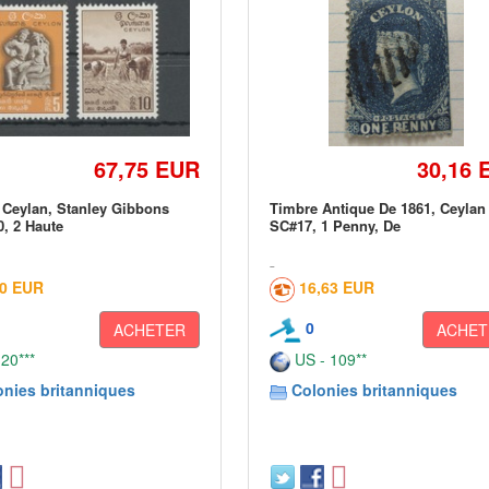
67,75 EUR
30,16 
 Ceylan, Stanley Gibbons
Timbre Antique De 1861, Ceylan
0, 2 Haute
SC#17, 1 Penny, De
00 EUR
16,63 EUR
0
ACHETER
ACHET
 20***
US - 109**
onies britanniques
Colonies britanniques