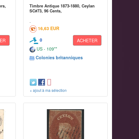
ers,
Timbre Antique 1873-1880, Ceylan
SC#73, 96 Cents,
16,63 EUR
0
ER
ACHETER
US - 109**
Colonies britanniques
+ ajout à ma sélection