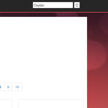
8
9
10