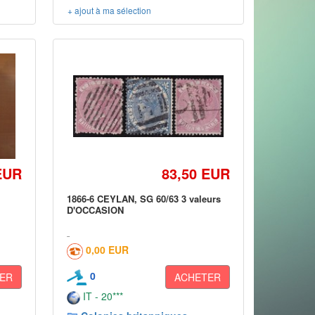
+ ajout à ma sélection
EUR
83,50 EUR
U
1866-6 CEYLAN, SG 60/63 3 valeurs
D'OCCASION
0,00 EUR
0
ER
ACHETER
IT - 20***