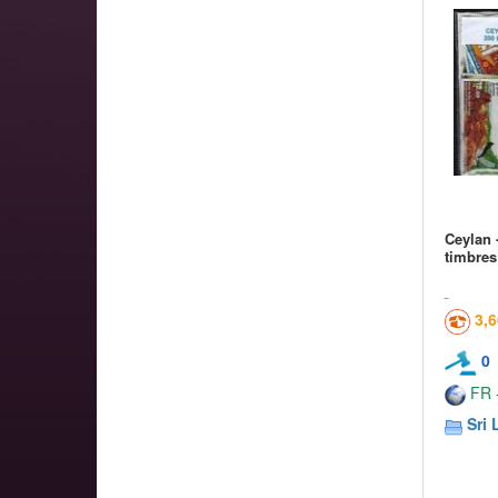
Ceylan 
timbres
3,
0
FR -
Sri 