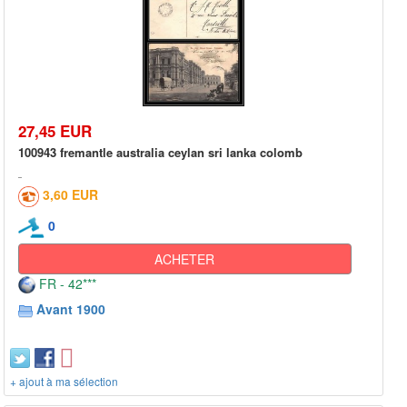
27,45 EUR
100943 fremantle australia ceylan sri lanka colomb
3,60 EUR
0
ACHETER
FR - 42***
Avant 1900
+ ajout à ma sélection