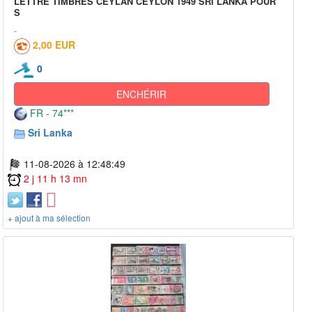
LETTRE TIMBRES CEYLAN CEYLON 1949 SRI LANKA POUR
S
2,00 EUR
0
ENCHÉRIR
FR - 74***
Sri Lanka
11-08-2026 à 12:48:49
2 j 11 h 13 mn
+ ajout à ma sélection