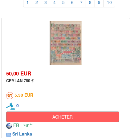
1
2
3
4
5
6
7
8
9
10
50,00 EUR
CEYLAN 780 €
5,30 EUR
0
ACHETER
FR - 76***
Sri Lanka