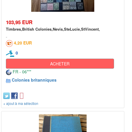
103,95 EUR
Timbres,British Colonies,Nevis,SteLucie,StVincent,
4,20 EUR
0
ACHETER
FR - 06***
Colonies britanniques
+ ajout à ma sélection