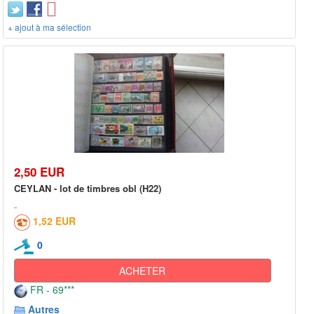
+ ajout à ma sélection
2,50 EUR
CEYLAN - lot de timbres obl (H22)
1,52 EUR
0
ACHETER
FR - 69***
Autres