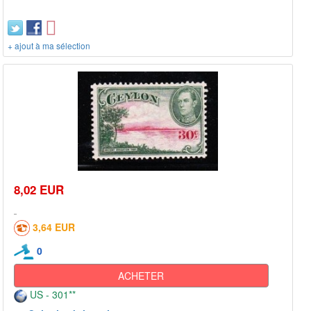
+ ajout à ma sélection
8,02 EUR
3,64 EUR
0
ACHETER
US - 301**