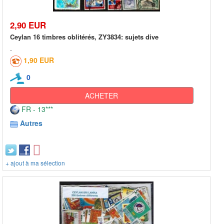
2,90 EUR
Ceylan 16 timbres oblitérés, ZY3834: sujets dive
1,90 EUR
0
ACHETER
FR - 13***
Autres
+ ajout à ma sélection