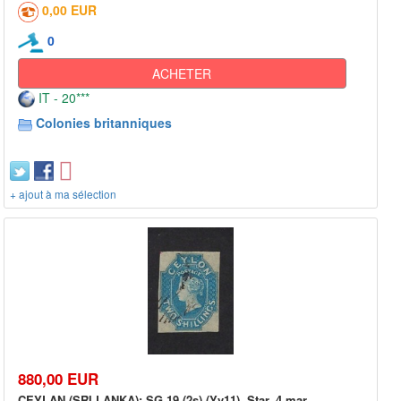
0,00 EUR
0
ACHETER
IT - 20***
Colonies britanniques
+ ajout à ma sélection
880,00 EUR
CEYLAN (SRI LANKA): SG 19 (2s) (Yv11), Star, 4 mar