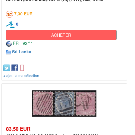
7,30 EUR
0
ACHETER
FR - 92***
Sri Lanka
+ ajout à ma sélection
83,50 EUR