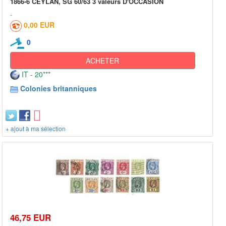
1866-6 CEYLAN, SG 60/63 3 valeurs D'OCCASION
0,00 EUR
0
ACHETER
IT - 20***
Colonies britanniques
+ ajout à ma sélection
46,75 EUR