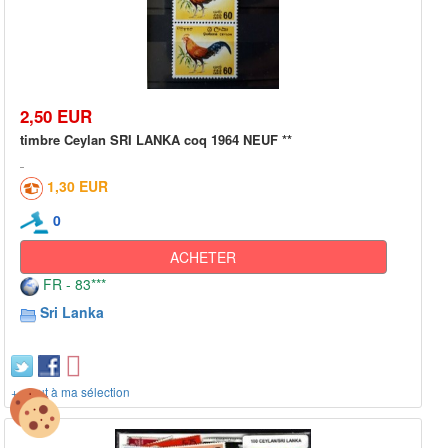
2,50 EUR
timbre Ceylan SRI LANKA coq 1964 NEUF **
1,30 EUR
0
ACHETER
FR - 83***
Sri Lanka
+ ajout à ma sélection