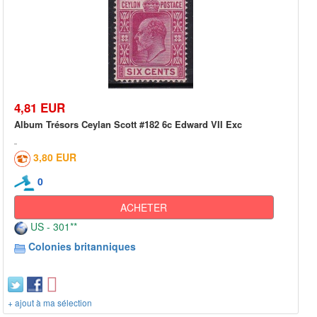
4,81 EUR
Album Trésors Ceylan Scott #182 6c Edward VII Exc
3,80 EUR
0
ACHETER
US - 301**
Colonies britanniques
+ ajout à ma sélection