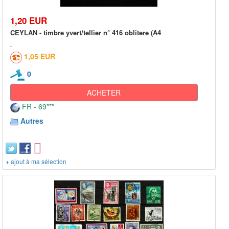
1,20 EUR
CEYLAN - timbre yvert/tellier n° 416 oblitere (A4
1,05 EUR
0
ACHETER
FR - 69***
Autres
+ ajout à ma sélection