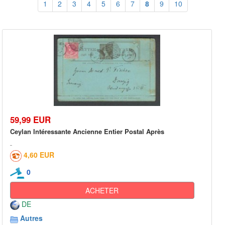
1
2
3
4
5
6
7
8
9
10
59,99 EUR
Ceylan Intéressante Ancienne Entier Postal Après
4,60 EUR
0
ACHETER
DE
Autres