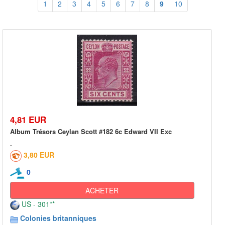
1
2
3
4
5
6
7
8
9
10
4,81 EUR
Album Trésors Ceylan Scott #182 6c Edward VII Exc
3,80 EUR
0
ACHETER
US - 301**
Colonies britanniques