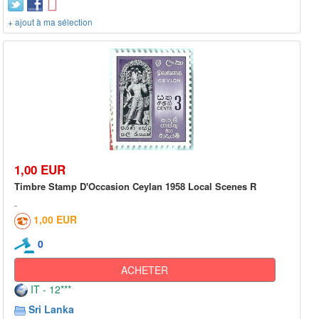
+ ajout à ma sélection
1,00 EUR
Timbre Stamp D'Occasion Ceylan 1958 Local Scenes R
1,00 EUR
0
ACHETER
IT - 12***
Sri Lanka