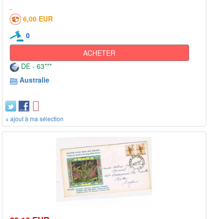
6,00 EUR
0
ACHETER
DE - 63***
Australie
+ ajout à ma sélection