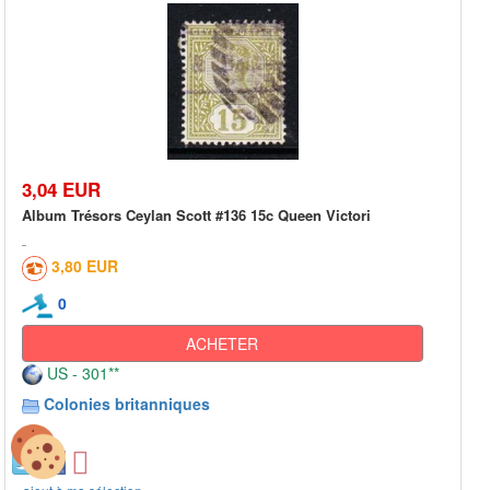
3,04 EUR
Album Trésors Ceylan Scott #136 15c Queen Victori
3,80 EUR
0
ACHETER
US - 301**
Colonies britanniques