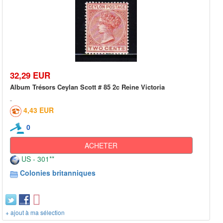
32,29 EUR
Album Trésors Ceylan Scott # 85 2c Reine Victoria
4,43 EUR
0
ACHETER
US - 301**
Colonies britanniques
+ ajout à ma sélection