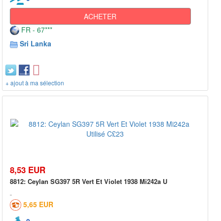
ACHETER
FR - 67***
Sri Lanka
+ ajout à ma sélection
8,53 EUR
8812: Ceylan SG397 5R Vert Et Violet 1938 Mi242a U
5,65 EUR
0