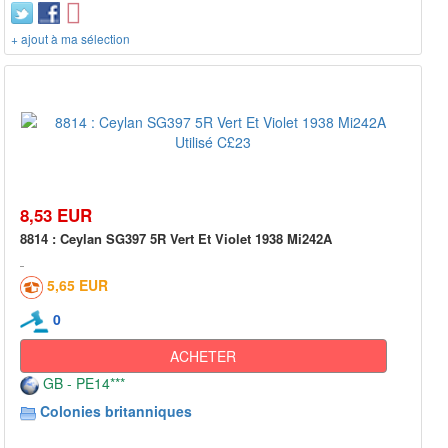
+ ajout à ma sélection
8,53 EUR
8814 : Ceylan SG397 5R Vert Et Violet 1938 Mi242A
5,65 EUR
0
ACHETER
GB - PE14***
Colonies britanniques