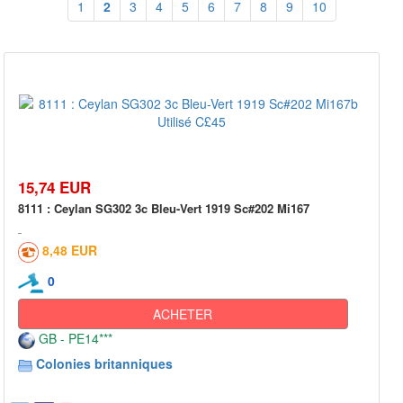
1
2
3
4
5
6
7
8
9
10
15,74 EUR
8111 : Ceylan SG302 3c Bleu-Vert 1919 Sc#202 Mi167
8,48 EUR
0
ACHETER
GB - PE14***
Colonies britanniques