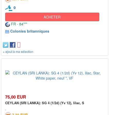
0
ACHETER
FR - 84***
Colonies britanniques
+ ajout à ma sélection
75,00 EUR
CEYLAN (SRI LANKA): SG 4 (1/2d) (Yv 12), lilac, S
7,30 EUR