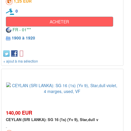
1,25 EUR
0
ACHETER
FR - 01***
1900 à 1920
+ ajout à ma sélection
140,00 EUR
CEYLAN (SRI LANKA): SG 16 (1s) (Yv 9), Star,dull v