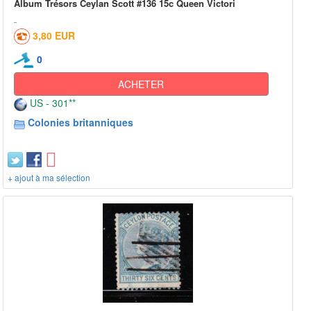
Album Trésors Ceylan Scott #136 15c Queen Victori
3,80 EUR
0
ACHETER
US - 301**
Colonies britanniques
+ ajout à ma sélection