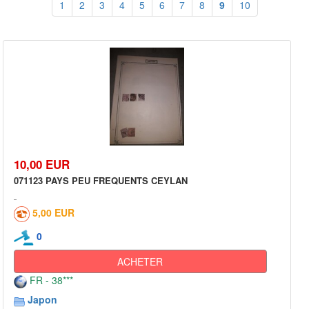
1
2
3
4
5
6
7
8
9
10
10,00 EUR
071123 PAYS PEU FREQUENTS CEYLAN
5,00 EUR
0
ACHETER
FR - 38***
Japon