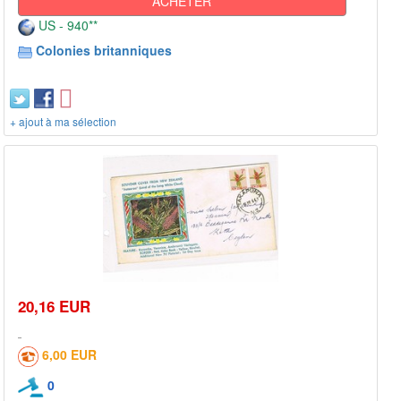
ACHETER
US - 940**
Colonies britanniques
+ ajout à ma sélection
20,16 EUR
6,00 EUR
0