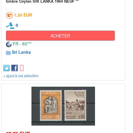
timbre Ceylan SRI LANKA 1964 NEUF **
1,30 EUR
0
ACHETER
FR - 83***
Sri Lanka
+ ajout à ma sélection