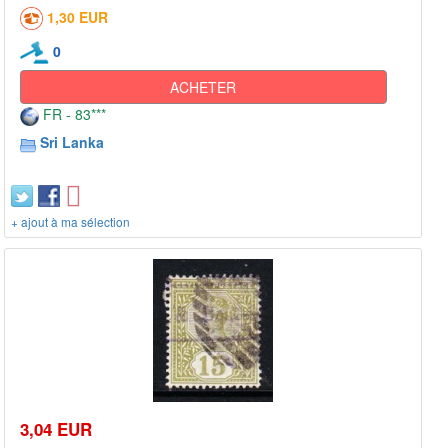
1,30 EUR
0
ACHETER
FR - 83***
Sri Lanka
+ ajout à ma sélection
3,04 EUR