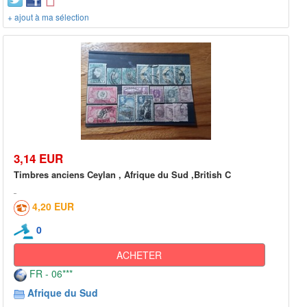
+ ajout à ma sélection
3,14 EUR
Timbres anciens Ceylan , Afrique du Sud ,British C
4,20 EUR
0
ACHETER
FR - 06***
Afrique du Sud