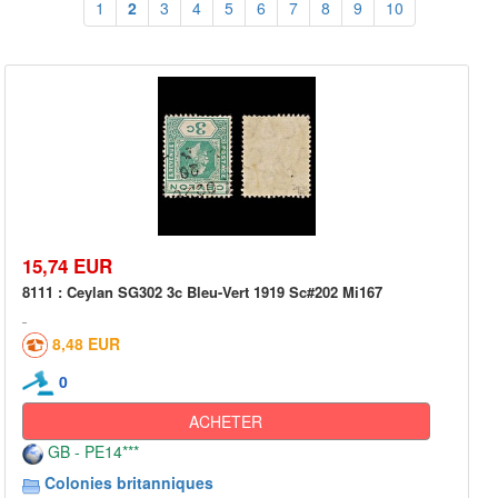
1
2
3
4
5
6
7
8
9
10
15,74 EUR
8111 : Ceylan SG302 3c Bleu-Vert 1919 Sc#202 Mi167
8,48 EUR
0
ACHETER
GB - PE14***
Colonies britanniques