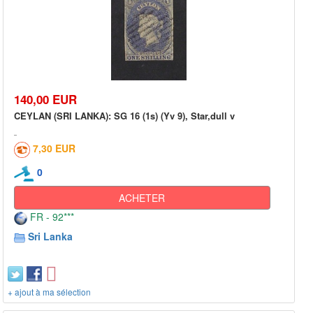
140,00 EUR
CEYLAN (SRI LANKA): SG 16 (1s) (Yv 9), Star,dull v
7,30 EUR
0
ACHETER
FR - 92***
Sri Lanka
+ ajout à ma sélection