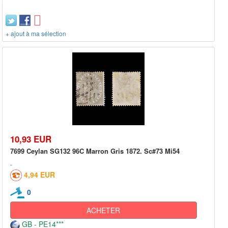
+ ajout à ma sélection
10,93 EUR
7699 Ceylan SG132 96C Marron Gris 1872. Sc#73 Mi54
4,94 EUR
0
ACHETER
GB - PE14***