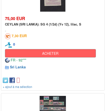
75,00 EUR
CEYLAN (SRI LANKA): SG 4 (1/2d) (Yv 12), lilac, S
7,30 EUR
0
ACHETER
FR - 92***
Sri Lanka
+ ajout à ma sélection