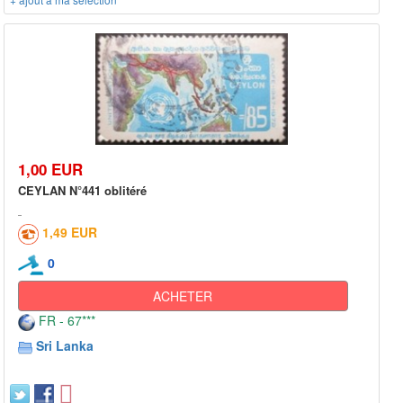
1,00 EUR
CEYLAN N°441 oblitéré
1,49 EUR
0
ACHETER
FR - 67***
Sri Lanka