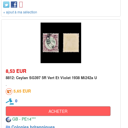
+ ajout à ma sélection
8,53 EUR
8812: Ceylan SG397 5R Vert Et Violet 1938 Mi242a U
5,65 EUR
0
ACHETER
GB - PE14***
Colonies britanniques