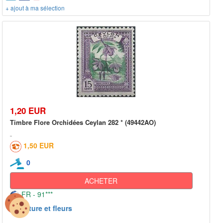
+ ajout à ma sélection
1,20 EUR
Timbre Flore Orchidées Ceylan 282 * (49442AO)
1,50 EUR
0
ACHETER
FR - 91***
Nature et fleurs