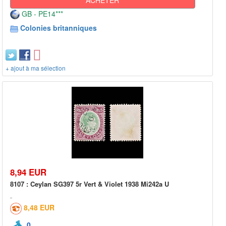
GB - PE14***
Colonies britanniques
+ ajout à ma sélection
8,94 EUR
8107 : Ceylan SG397 5r Vert & Violet 1938 Mi242a U
8,48 EUR
0