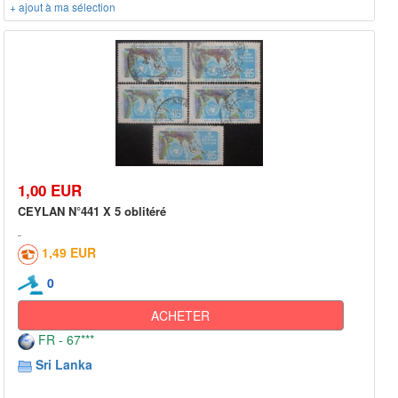
+ ajout à ma sélection
1,00 EUR
CEYLAN N°441 X 5 oblitéré
1,49 EUR
0
ACHETER
FR - 67***
Sri Lanka