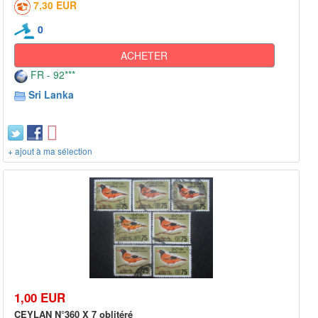
7,30 EUR
0
ACHETER
FR - 92***
Sri Lanka
+ ajout à ma sélection
1,00 EUR
CEYLAN N°360 X 7 oblitéré