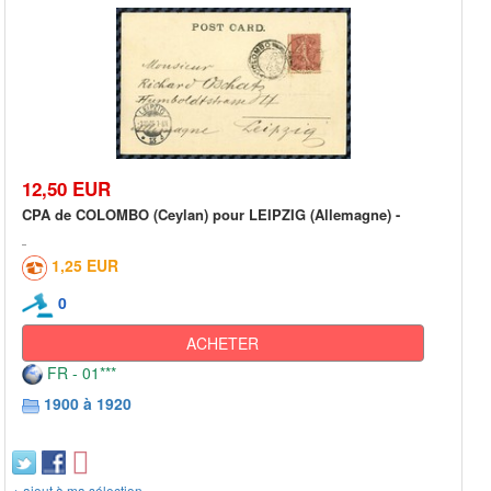
12,50 EUR
CPA de COLOMBO (Ceylan) pour LEIPZIG (Allemagne) -
1,25 EUR
0
ACHETER
FR - 01***
1900 à 1920
+ ajout à ma sélection