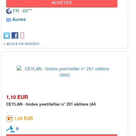
ACHETER
FR - 69***
Autres
+ ajout à ma sélection
1,10 EUR
CEYLAN - timbre yvert/tellier n° 251 oblitere (A4
1,05 EUR
0