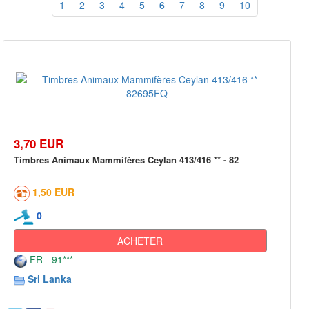
1
2
3
4
5
6
7
8
9
10
3,70 EUR
Timbres Animaux Mammifères Ceylan 413/416 ** - 82
1,50 EUR
0
ACHETER
FR - 91***
Sri Lanka