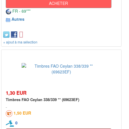
ACHETER
FR - 69***
Autres
+ ajout à ma sélection
1,30 EUR
Timbres FAO Ceylan 338/339 ** (69623EF)
1,50 EUR
0