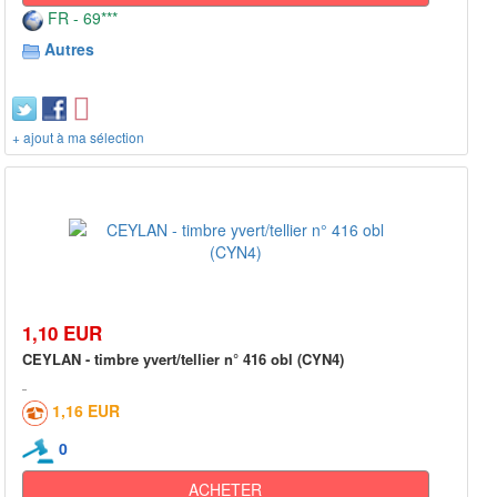
FR - 69***
Autres
+ ajout à ma sélection
1,10 EUR
CEYLAN - timbre yvert/tellier n° 416 obl (CYN4)
1,16 EUR
0
ACHETER