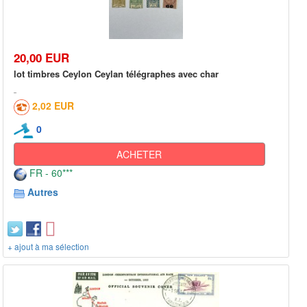
20,00 EUR
lot timbres Ceylon Ceylan télégraphes avec char
2,02 EUR
0
ACHETER
FR - 60***
Autres
+ ajout à ma sélection