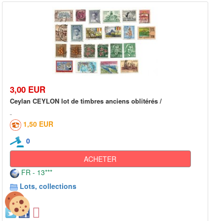
3,00 EUR
Ceylan CEYLON lot de timbres anciens oblitérés /
1,50 EUR
0
ACHETER
FR - 13***
Lots, collections