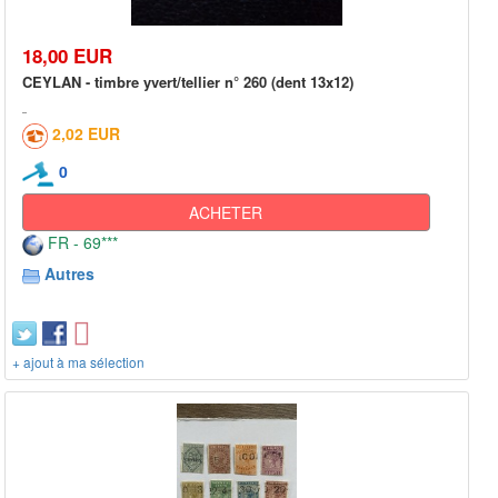
18,00 EUR
CEYLAN - timbre yvert/tellier n° 260 (dent 13x12)
2,02 EUR
0
ACHETER
FR - 69***
Autres
+ ajout à ma sélection