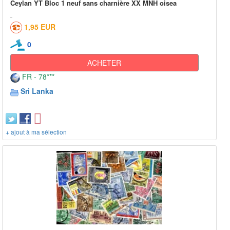
Ceylan YT Bloc 1 neuf sans charnière XX MNH oisea
1,95 EUR
0
ACHETER
FR - 78***
Sri Lanka
+ ajout à ma sélection