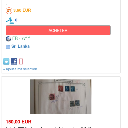
3,60 EUR
0
ACHETER
FR - 77***
Sri Lanka
+ ajout à ma sélection
150,00 EUR