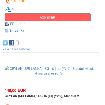
1,49 EUR
0
ACHETER
FR - 67***
Sri Lanka
+ ajout à ma sélection
140,00 EUR
CEYLAN (SRI LANKA): SG 16 (1s) (Yv 9), Star,dull v