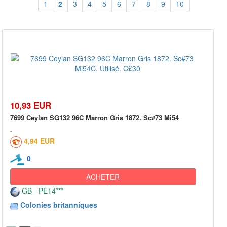
1
2
3
4
5
6
7
8
9
10
10,93 EUR
7699 Ceylan SG132 96C Marron Gris 1872. Sc#73 Mi54
4,94 EUR
0
ACHETER
GB - PE14***
Colonies britanniques