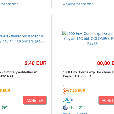
à ma sélection
+ ajout à ma sélection
2,40 EUR
80,00 
- timbre yvert/tellier n°
1900 Env. Corps exp. De chine 
413/14 41
Ceylan 15C obl. C
05 EUR
7,30 EUR
0
ACHETER
ACHET
 69***
FR - 13***