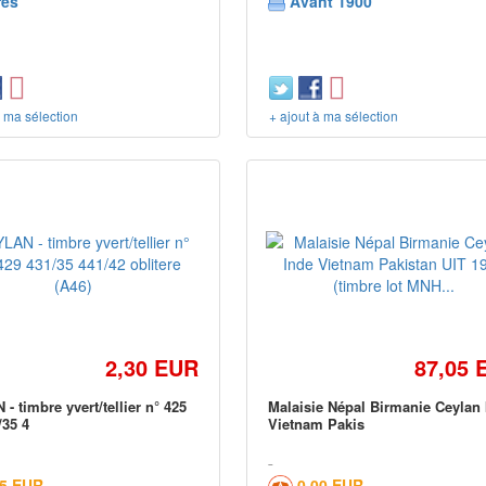
res
Avant 1900
à ma sélection
+ ajout à ma sélection
2,30 EUR
87,05 
- timbre yvert/tellier n° 425
Malaisie Népal Birmanie Ceylan
/35 4
Vietnam Pakis
05 EUR
0,00 EUR