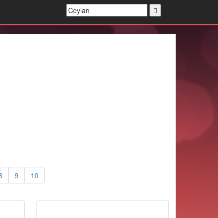
8
9
10