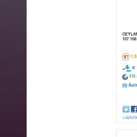
CEYLAN 
107 108
1,
0
FR -
Aut
+ ajout 