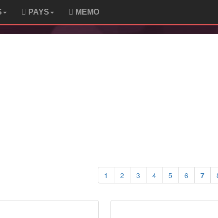
S
PAYS
MEMO
1
2
3
4
5
6
7