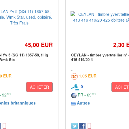
45,00 EUR
2,30 
Yv 5 (SG 11) 1857-58, filig
CEYLAN - timbre yvert/tellier n°
 Wmk Sta
416 419/20 4
50 EUR
1,05 EUR
0
ACHETER
ACHET
 92***
FR - 69***
onies britanniques
Autres