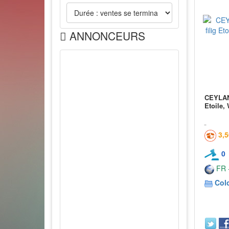
ANNONCEURS
CEYLAN 
Etoile,
3,
0
FR -
Col