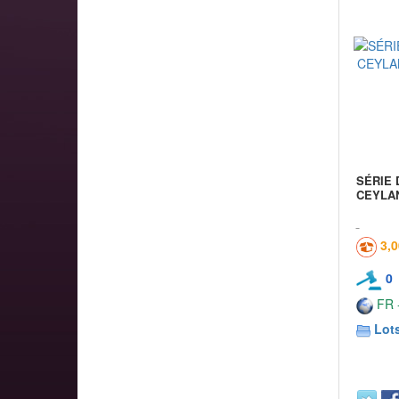
SÉRIE 
CEYLAN
3,
0
FR -
Lots