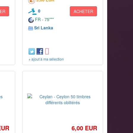
0
ER
ACHETER
FR - 75***
Sri Lanka
+ ajout à ma sélection
EUR
6,00 EUR