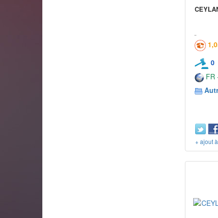
CEYLAN 
1,
0
FR -
Aut
+ ajout 