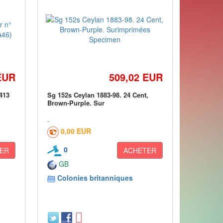
EUR
509,02 EUR
 413
Sg 152s Ceylan 1883-98. 24 Cent,
Brown-Purple. Sur
0,00 EUR
0
ER
ACHETER
GB
Colonies britanniques