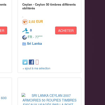
rents
Ceylan - Ceylon 50 timbres différents
oblitérés
2,02 EUR
0
ER
ACHETER
FR - 77***
Sri Lanka
+ ajout à ma sélection