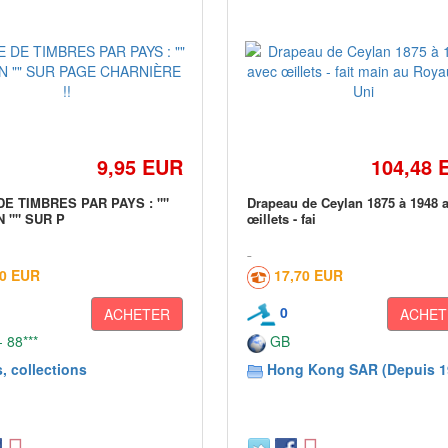
9,95 EUR
104,48 
DE TIMBRES PAR PAYS : ""
Drapeau de Ceylan 1875 à 1948 
 "" SUR P
œillets - fai
00 EUR
17,70 EUR
0
ACHETER
ACHET
 88***
GB
, collections
Hong Kong SAR (Depuis 1