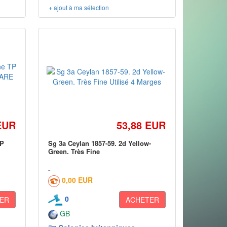
+ ajout à ma sélection
EUR
53,88 EUR
TP
Sg 3a Ceylan 1857-59. 2d Yellow-
Green. Très Fine
0,00 EUR
0
ER
ACHETER
GB