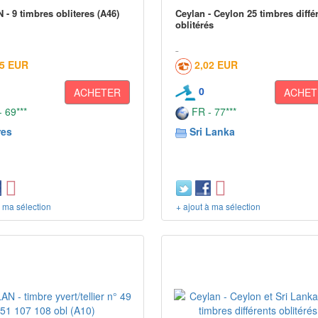
- 9 timbres obliteres (A46)
Ceylan - Ceylon 25 timbres diffé
oblitérés
05 EUR
2,02 EUR
0
ACHETER
ACHET
 69***
FR - 77***
res
Sri Lanka
à ma sélection
+ ajout à ma sélection