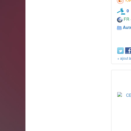
0
FR -
Aut
+ ajout 