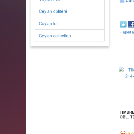
Col
Ceylan oblitéré
Ceylan lot
+ ajout 
Ceylan collection
TIMBRE
OBL. T
2,