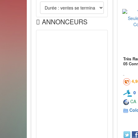
ANNONCEURS
Très Ra
05 Conn
4,
0
CA
Col