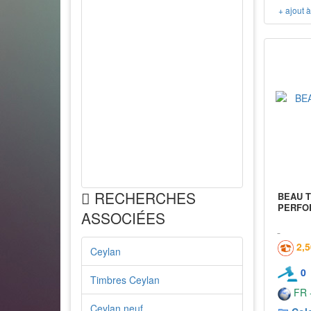
+ ajout 
RECHERCHES
BEAU T
PERFOR
ASSOCIÉES
2,
Ceylan
0
Timbres Ceylan
FR -
Ceylan neuf