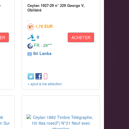
-
Ceylan 1927-29 n° 229 George V,
Oblitéré
1,70 EUR
0
ER
ACHETER
FR - 28***
Sri Lanka
+ ajout à ma sélection