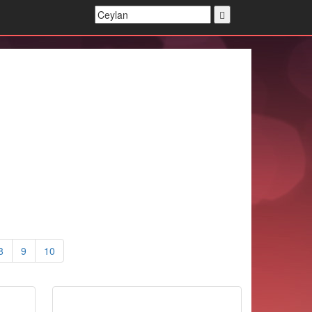
8
9
10