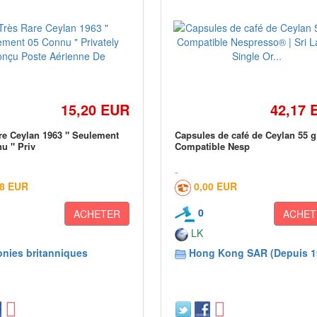
15,20 EUR
42,17 
re Ceylan 1963 " Seulement
Capsules de café de Ceylan 55 g
u " Priv
Compatible Nesp
98 EUR
0,00 EUR
0
ACHETER
ACHET
LK
onies britanniques
Hong Kong SAR (Depuis 1