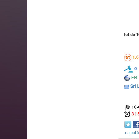
lot de 
1,
0
FR -
Sri 
10-
3 j
+ ajout 