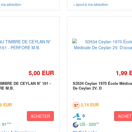
à ma sélection
+ ajout à ma sélection
5,00 EUR
1,99 
IMBRE DE CEYLAN N° 161 -
S3534 Ceylan 1970 École Médica
E M.B.
De Ceylan 2V. D
50 EUR
2,74 EUR
0
ACHETER
ACHET
 91***
US - 020**