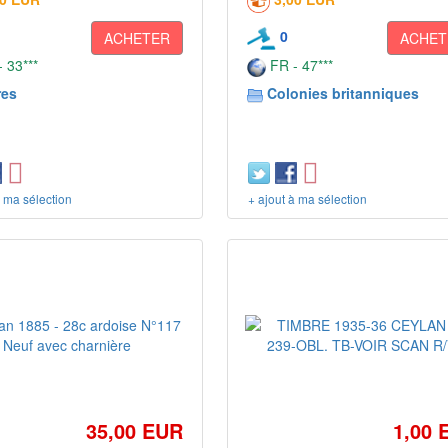
0
ACHETER
ACHET
 33***
FR - 47***
res
Colonies britanniques
à ma sélection
+ ajout à ma sélection
35,00 EUR
1,00 