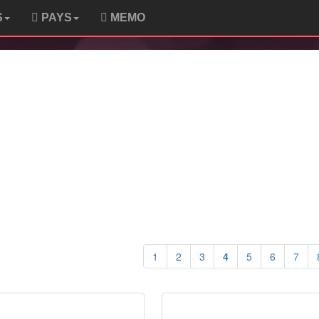
S
PAYS
MEMO
1
2
3
4
5
6
7