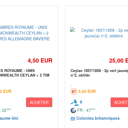
4,50 EUR
25,00 
S ROYAUME - UNIS
Ceylan 1857/1858 - 2p vert jaune
NWEALTH CEYLAN + 2 TIM
n°2, oblitér
02 EUR
3,00 EUR
0
ACHETER
ACHET
 22***
FR - 47***
aume-Uni
Colonies britanniques