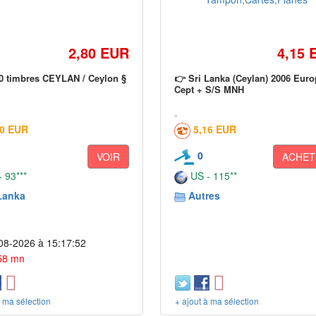
2,80 EUR
4,15 
10 timbres CEYLAN / Ceylon §
👉 Sri Lanka (Ceylan) 2006 Euro
Cept + S/S MNH
60 EUR
5,16 EUR
0
VOIR
ACHET
 93***
US - 115**
Lanka
Autres
08-2026 à 15:17:52
 58 mn
à ma sélection
+ ajout à ma sélection