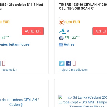
1885 - 28c ardoise N°117 Neuf
TIMBRE 1935-36 CEYLAN N° 239
arni
OBL. TB-VOIR SCAN R/
00 EUR
2,20 EUR
0
ACHETER
ACHET
 47***
FR - 33***
onies britanniques
Autres
à ma sélection
+ ajout à ma sélection