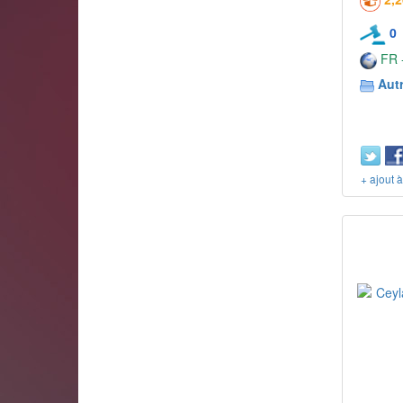
0
FR -
Aut
+ ajout 