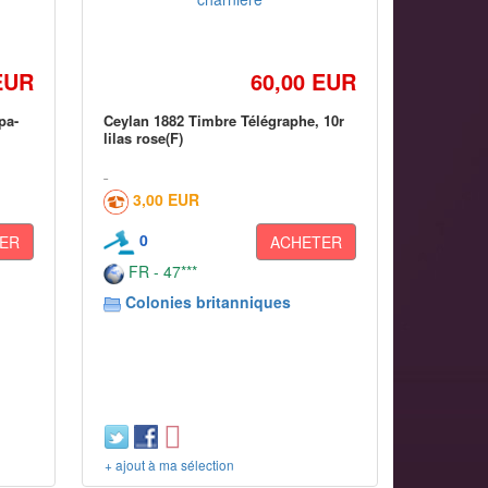
EUR
60,00 EUR
pa-
Ceylan 1882 Timbre Télégraphe, 10r
lilas rose(F)
3,00 EUR
0
ER
ACHETER
FR - 47***
Colonies britanniques
+ ajout à ma sélection