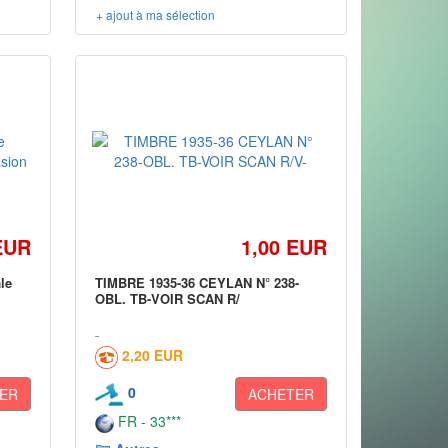
+ ajout à ma sélection
EUR
1,00 EUR
le
TIMBRE 1935-36 CEYLAN N° 238-
OBL. TB-VOIR SCAN R/
2,20 EUR
0
ER
ACHETER
FR - 33***