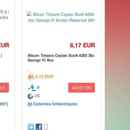
EUR
8,17 EUR
 |
Album Trésors Ceylan Scott #285 30c
George VI Anc
3,72 EUR
0
ER
ACHETER
US
997)
Colonies britanniques