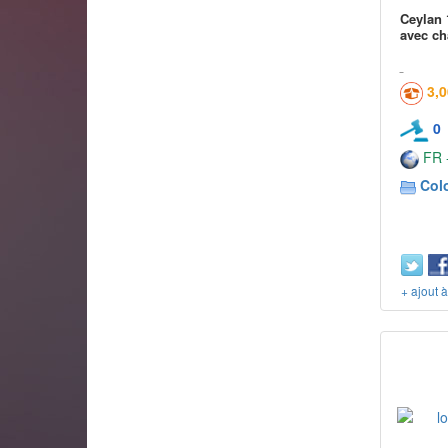
Ceylan 
avec ch
3,
0
FR -
Col
+ ajout 