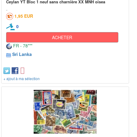
Ceylan YT Bloc 1 neuf sans charnière XX MNH oisea
1,95 EUR
0
ACHETER
FR - 78***
Sri Lanka
+ ajout à ma sélection