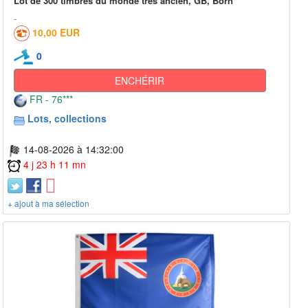
Lot de 300 timbres du monde très ancien, GB, Born
10,00 EUR
0
ENCHÉRIR
FR - 76***
Lots, collections
14-08-2026 à 14:32:00
4 j 23 h 11 mn
+ ajout à ma sélection