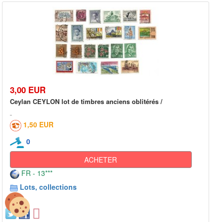
3,00 EUR
Ceylan CEYLON lot de timbres anciens oblitérés /
1,50 EUR
0
ACHETER
FR - 13***
Lots, collections