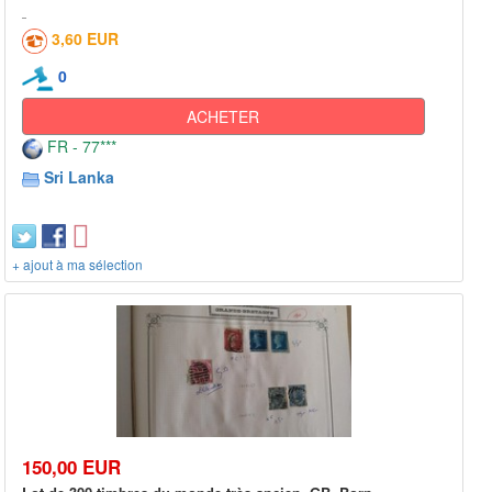
3,60 EUR
0
ACHETER
FR - 77***
Sri Lanka
+ ajout à ma sélection
150,00 EUR