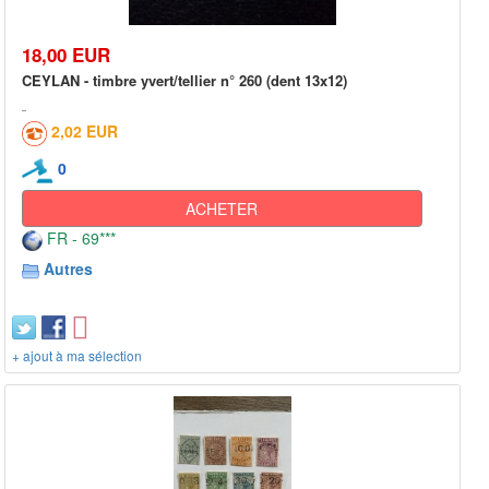
18,00 EUR
CEYLAN - timbre yvert/tellier n° 260 (dent 13x12)
2,02 EUR
0
ACHETER
FR - 69***
Autres
+ ajout à ma sélection