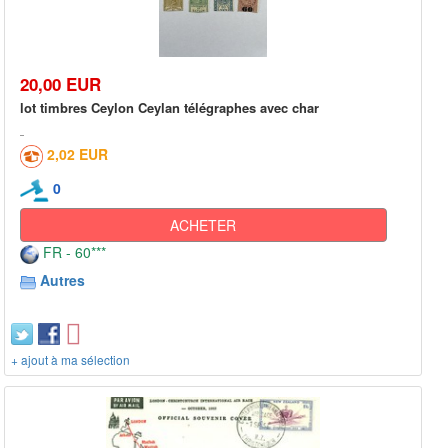
20,00 EUR
lot timbres Ceylon Ceylan télégraphes avec char
2,02 EUR
0
ACHETER
FR - 60***
Autres
+ ajout à ma sélection