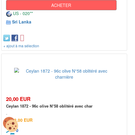
ACHETER
US - 020**
Sri Lanka
+ ajout à ma sélection
20,00 EUR
Ceylan 1872 - 96c olive N°58 oblitéré avec char
3,00 EUR
0