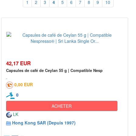
1
2
3
4
5
6
7
8
9
10
42,17 EUR
Capsules de café de Ceylan 55 g | Compatible Nesp
0,00 EUR
0
ACHETER
LK
Hong Kong SAR (Depuis 1997)