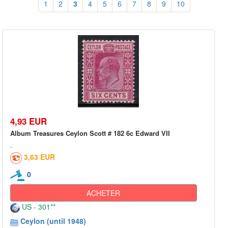
1
2
3
4
5
6
7
8
9
10
4,93 EUR
Album Treasures Ceylon Scott # 182 6c Edward VII
3,63 EUR
0
ACHETER
US - 301**
Ceylon (until 1948)