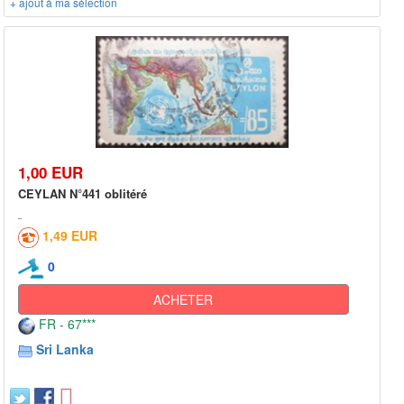
+ ajout à ma sélection
1,00 EUR
CEYLAN N°441 oblitéré
1,49 EUR
0
ACHETER
FR - 67***
Sri Lanka