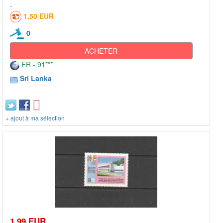
1,50 EUR
0
ACHETER
FR - 91***
Sri Lanka
+ ajout à ma sélection
1,99 EUR