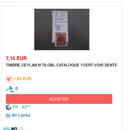
7,15 EUR
TIMBRE.CEYLAN.N°76.OBL.CATALOGUE YVERT.VOIR DENTE
1,85 EUR
0
ACHETER
FR - 83***
Sri Lanka