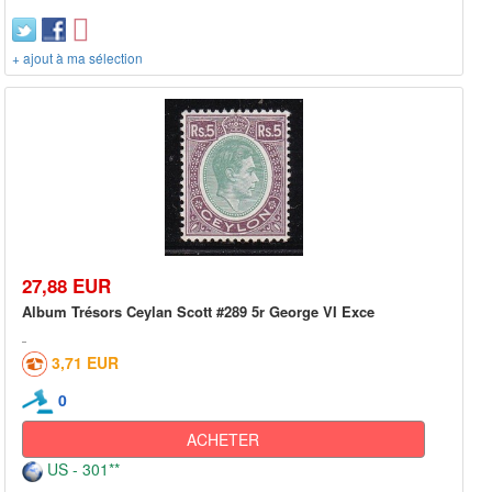
+ ajout à ma sélection
27,88 EUR
Album Trésors Ceylan Scott #289 5r George VI Exce
3,71 EUR
0
ACHETER
US - 301**