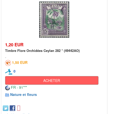
1,20 EUR
Timbre Flore Orchidées Ceylan 282 * (49442AO)
1,50 EUR
0
ACHETER
FR - 91***
Nature et fleurs