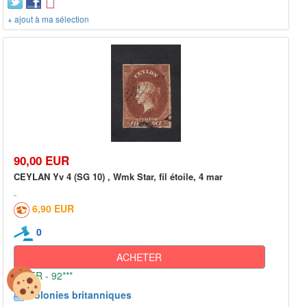
+ ajout à ma sélection
90,00 EUR
CEYLAN Yv 4 (SG 10) , Wmk Star, fil étoile, 4 mar
6,90 EUR
0
ACHETER
FR - 92***
Colonies britanniques