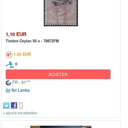
1,10 EUR
Timbre Ceylan 50 o - 78872FM
1,50 EUR
0
ACHETER
FR - 91***
Sri Lanka
+ ajout à ma sélection