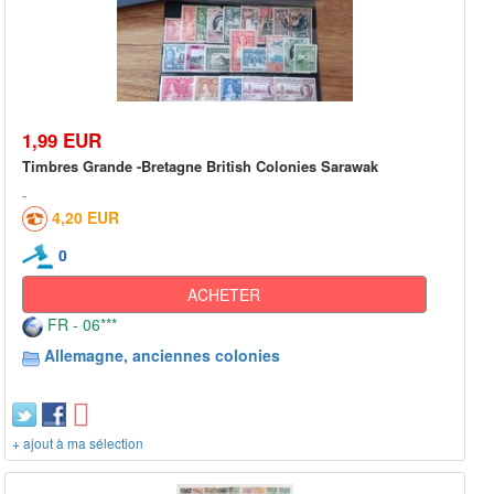
1,99 EUR
Timbres Grande -Bretagne British Colonies Sarawak
4,20 EUR
0
ACHETER
FR - 06***
Allemagne, anciennes colonies
+ ajout à ma sélection