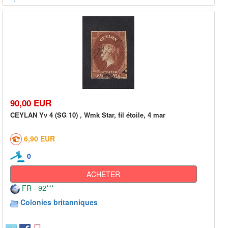
90,00 EUR
CEYLAN Yv 4 (SG 10) , Wmk Star, fil étoile, 4 mar
6,90 EUR
0
ACHETER
FR - 92***
Colonies britanniques