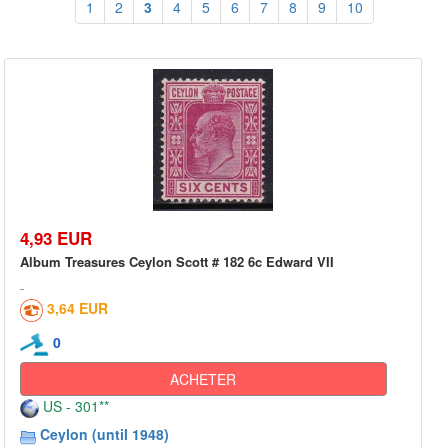
1
2
3
4
5
6
7
8
9
10
4,93 EUR
Album Treasures Ceylon Scott # 182 6c Edward VII
3,64 EUR
0
ACHETER
US - 301**
Ceylon (until 1948)