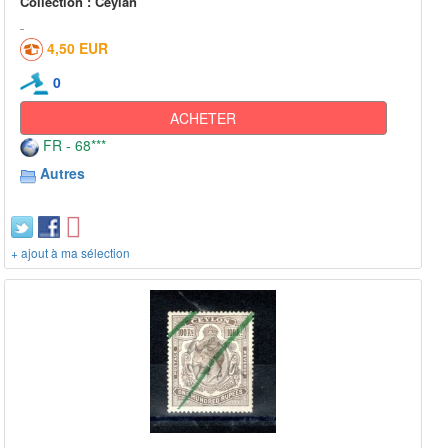
Collection : Ceylan
4,50 EUR
0
ACHETER
FR - 68***
Autres
+ ajout à ma sélection