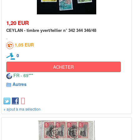
1,20 EUR
CEYLAN - timbre yvert/tellier n° 342 344 346/48
1,05 EUR
0
ACHETER
FR - 69***
Autres
+ ajout à ma sélection