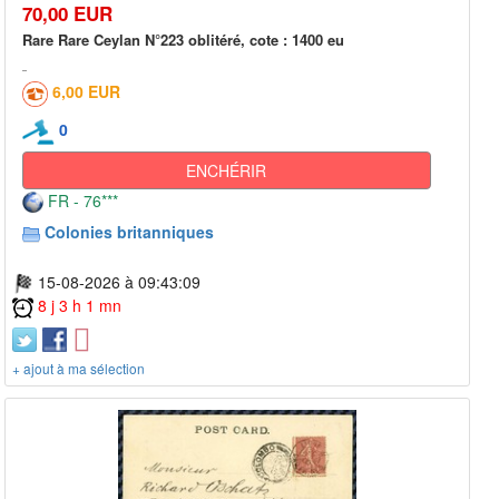
70,00 EUR
Rare Rare Ceylan N°223 oblitéré, cote : 1400 eu
6,00 EUR
0
ENCHÉRIR
FR - 76***
Colonies britanniques
15-08-2026 à 09:43:09
8 j 3 h 1 mn
+ ajout à ma sélection