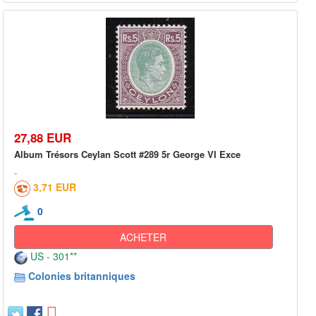
27,88 EUR
Album Trésors Ceylan Scott #289 5r George VI Exce
3,71 EUR
0
ACHETER
US - 301**
Colonies britanniques