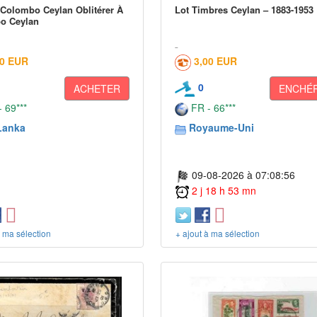
Colombo Ceylan Oblitérer À
Lot Timbres Ceylan – 1883-1953
o Ceylan
00 EUR
3,00 EUR
0
ACHETER
ENCHÉR
 69***
FR - 66***
Lanka
Royaume-Uni
09-08-2026 à 07:08:56
2 j 18 h 53 mn
à ma sélection
+ ajout à ma sélection