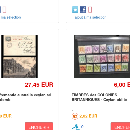
à ma sélection
+ ajout à ma sélection
27,45 EUR
6,00 
fremantle australia ceylan sri
TIMBRES des COLONIES
colomb
BRITANNIQUES - Ceylan oblité
60 EUR
2,02 EUR
0
ENCHÉRIR
ENCHÉR