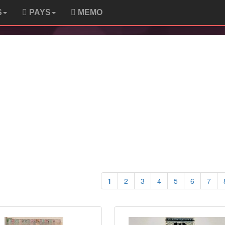
S
PAYS
MEMO
1
2
3
4
5
6
7