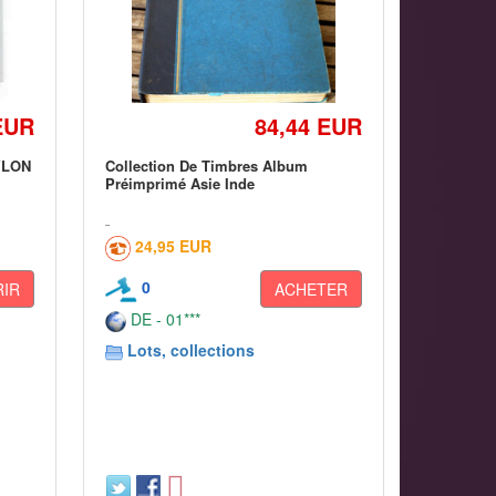
EUR
84,44 EUR
YLON
Collection De Timbres Album
Préimprimé Asie Inde
24,95 EUR
0
IR
ACHETER
DE - 01***
Lots, collections