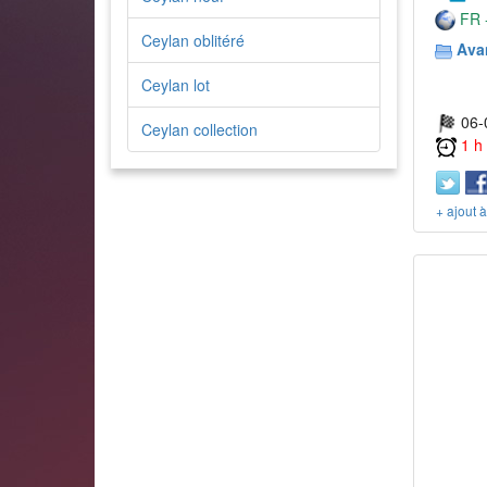
FR -
Ceylan oblitéré
Ava
Ceylan lot
06-
Ceylan collection
1 h
+ ajout 