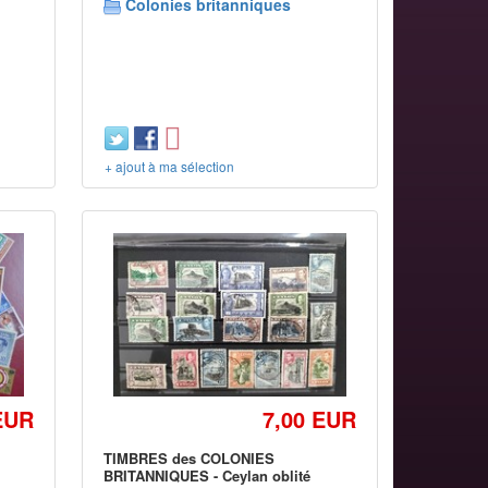
Colonies britanniques
+ ajout à ma sélection
EUR
7,00 EUR
TIMBRES des COLONIES
BRITANNIQUES - Ceylan oblité