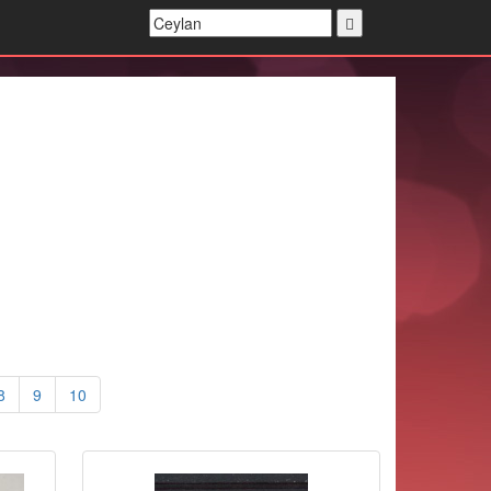
8
9
10