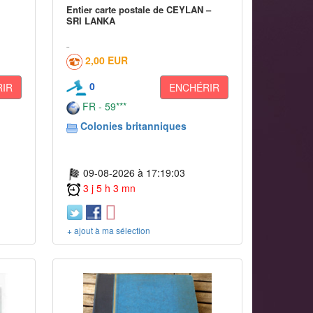
Entier carte postale de CEYLAN –
SRI LANKA
2,00 EUR
0
IR
ENCHÉRIR
FR - 59***
Colonies britanniques
09-08-2026 à 17:19:03
3 j 5 h 3 mn
+ ajout à ma sélection