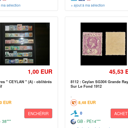
à ma sélection
+ ajout à ma sélection
1,00 EUR
45,53 
res " CEYLAN " (A) - oblitérés
8112 : Ceylan SG304 Grande Ra
if
Sur Le Fond 1912
60 EUR
8,48 EUR
0
ENCHÉRIR
ACHET
 38***
GB - PE14***