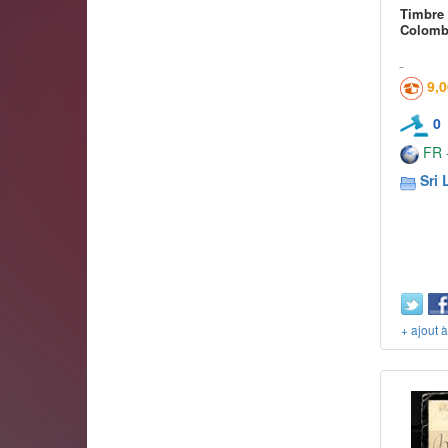
Timbre 
Colomb
9,
0
FR -
Sri 
+ ajout 