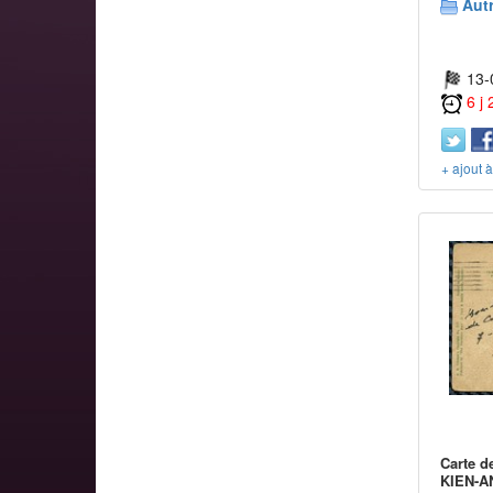
Aut
13-
6 j
+ ajout 
Carte 
KIEN-AN