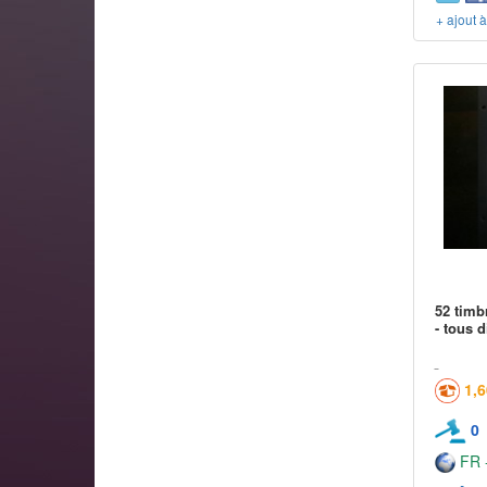
+ ajout 
52 timb
- tous d
1,
0
FR -