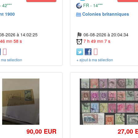
 42***
FR - 14***
nt 1900
Colonies britanniques
08-2026 à 14:02:25
06-08-2026 à 20:04:34
 46 mn 58 s
7 h 49 mn 7 s
à ma sélection
+ ajout à ma sélection
90,00 EUR
27,00 