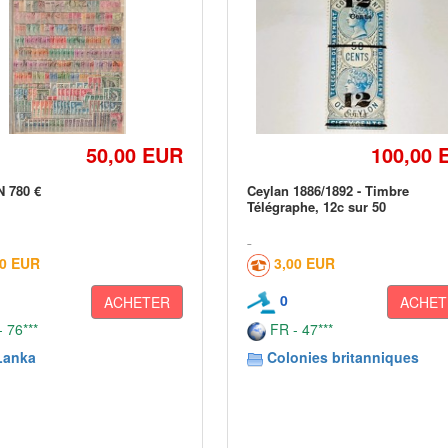
50,00 EUR
100,00 
 780 €
Ceylan 1886/1892 - Timbre
Télégraphe, 12c sur 50
30 EUR
3,00 EUR
0
ACHETER
ACHET
 76***
FR - 47***
Lanka
Colonies britanniques