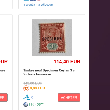
+ ajout à ma sélection
EUR
114,40 EUR
yure
Timbre neuf Specimen Ceylan 3 c
Victoria brun-oran
143,00 EUR
0,00 EUR
0
ER
ACHETER
FR - 06***