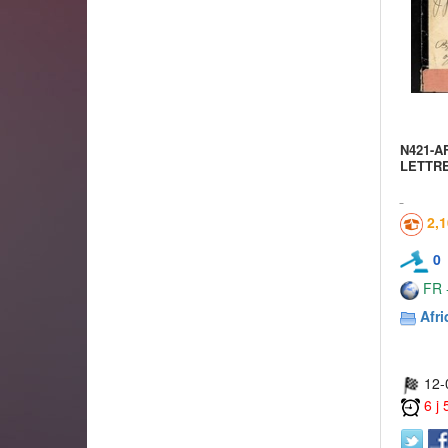
N421-A
LETTR
2,
0
FR -
Afr
12-
6 j