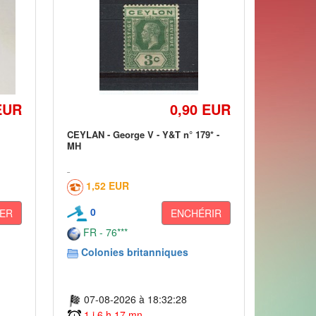
EUR
0,90 EUR
CEYLAN - George V - Y&T n° 179* -
MH
1,52 EUR
0
ER
ENCHÉRIR
FR - 76***
Colonies britanniques
07-08-2026 à 18:32:28
1 j 6 h 17 mn