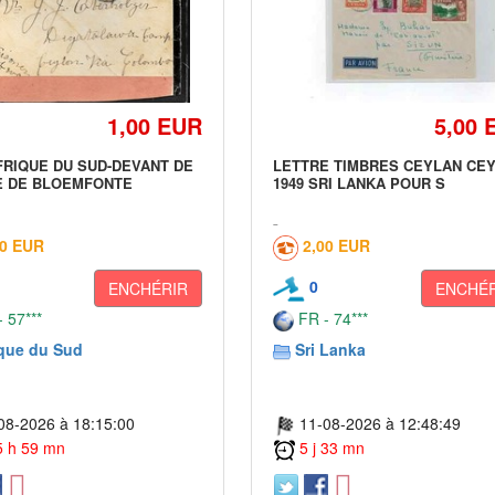
1,00 EUR
5,00 
FRIQUE DU SUD-DEVANT DE
LETTRE TIMBRES CEYLAN CE
E DE BLOEMFONTE
1949 SRI LANKA POUR S
10 EUR
2,00 EUR
0
ENCHÉRIR
ENCHÉR
 57***
FR - 74***
ique du Sud
Sri Lanka
08-2026 à 18:15:00
11-08-2026 à 12:48:49
 5 h 59 mn
5 j 33 mn