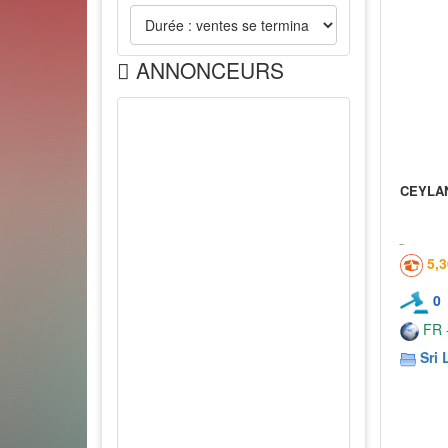
ANNONCEURS
CEYLAN
5,
0
FR -
Sri 