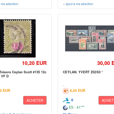
à ma sélection
+ ajout à ma sélection
10,20 EUR
30,00 
résors Ceylan Scott #135 12c
CEYLAN. YVERT 252/63 *
a VF D
90 EUR
8,00 EUR
0
ACHETER
ACHET
ES - 41***