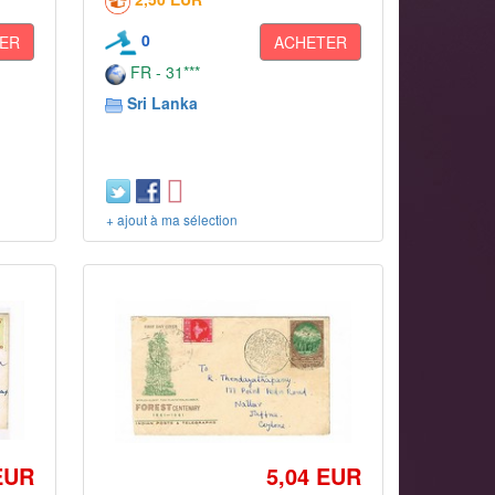
0
ER
ACHETER
FR - 31***
Sri Lanka
+ ajout à ma sélection
EUR
5,04 EUR