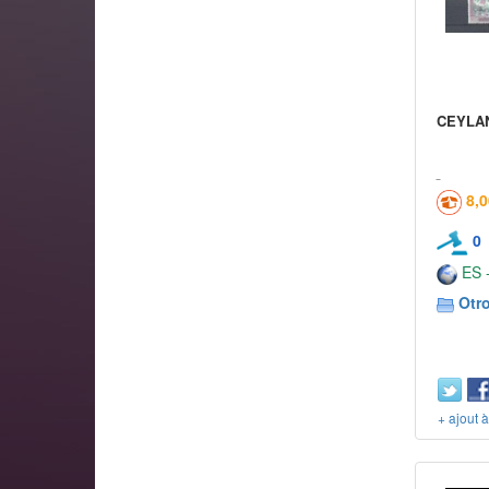
CEYLAN
8,
0
ES -
Otr
+ ajout 