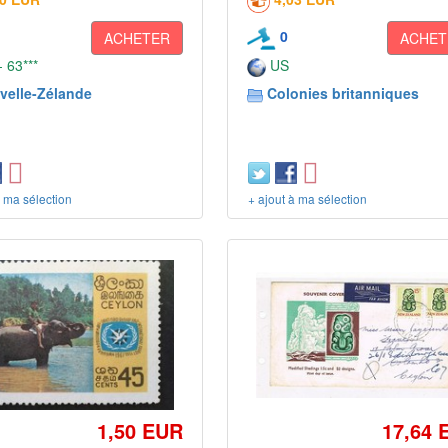
0
ACHETER
ACHET
 63***
US
velle-Zélande
Colonies britanniques
à ma sélection
+ ajout à ma sélection
1,50 EUR
17,64 