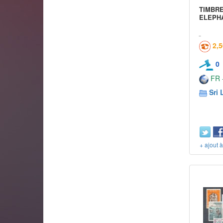
TIMBR
ELEPHA
2,
0
FR -
Sri 
+ ajout 