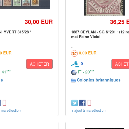
30,00 EUR
36,25 
. YVERT 315/28 *
1887 CEYLAN - SG N°201 1r12 r
mat Reine Victoi
00 EUR
0,00 EUR
0
ACHETER
ACHET
 41***
IT - 20***
os
Colonies britanniques
à ma sélection
+ ajout à ma sélection