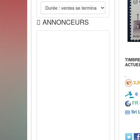
ANNONCEURS
TIMBR
ACTUEL
2,
0
FR -
Sri 