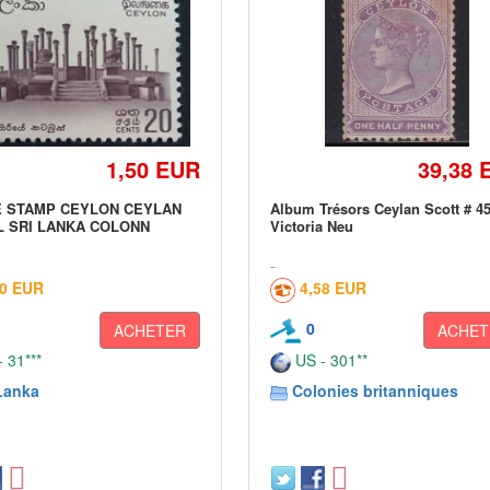
1,50 EUR
39,38 
E STAMP CEYLON CEYLAN
Album Trésors Ceylan Scott # 45
 SRI LANKA COLONN
Victoria Neu
50 EUR
4,58 EUR
0
ACHETER
ACHET
 31***
US - 301**
Lanka
Colonies britanniques