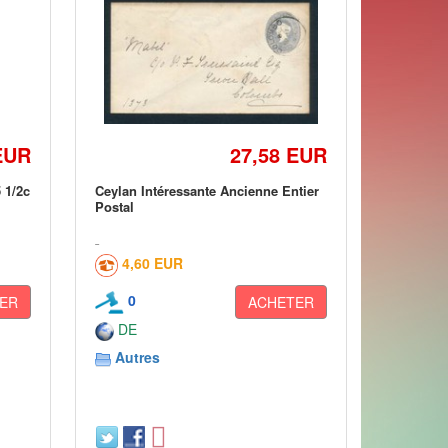
EUR
27,58 EUR
 1/2c
Ceylan Intéressante Ancienne Entier
Postal
4,60 EUR
0
ER
ACHETER
DE
Autres