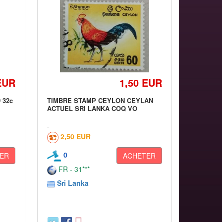
EUR
1,50 EUR
9 32c
TIMBRE STAMP CEYLON CEYLAN
ACTUEL SRI LANKA COQ VO
2,50 EUR
0
ER
ACHETER
FR - 31***
Sri Lanka