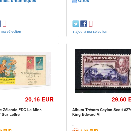
onies britanniques
Otros
à ma sélection
+ ajout à ma sélection
20,16 EUR
29,60 
e-Zélande FDC Le Minr.
Album Trésors Ceylan Scott #27
 Sur Lettre
King Edward VI
00 EUR
4,03 EUR