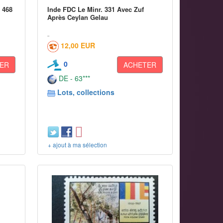
 468
Inde FDC Le Minr. 331 Avec Zuf
Après Ceylan Gelau
12,00 EUR
0
ER
ACHETER
DE - 63***
Lots, collections
+ ajout à ma sélection