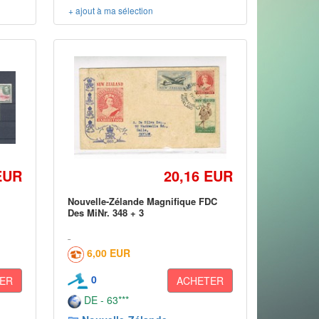
+ ajout à ma sélection
EUR
20,16 EUR
Nouvelle-Zélande Magnifique FDC
Des MiNr. 348 + 3
6,00 EUR
0
ER
ACHETER
DE - 63***