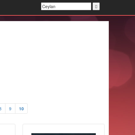
8
9
10