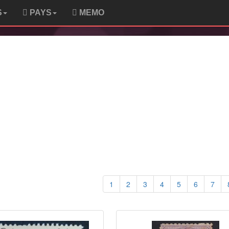
S
PAYS
MEMO
1
2
3
4
5
6
7