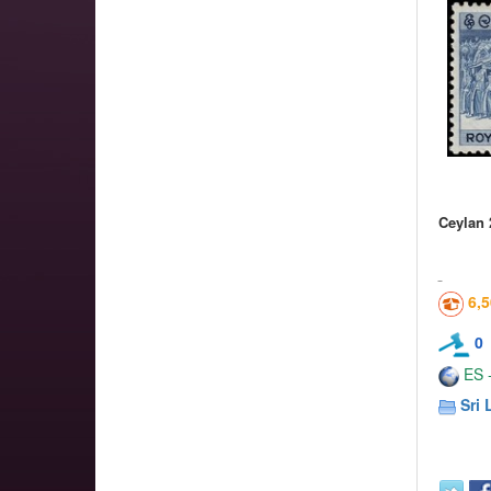
Ceylan 
6,
0
ES -
Sri 