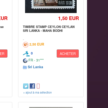
EUR
1,50 EUR
ose
TIMBRE STAMP CEYLON CEYLAN
SRI LANKA - MAHA BODHI
2,50 EUR
0
ER
ACHETER
FR - 31***
Sri Lanka
+ ajout à ma sélection