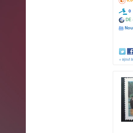
0
DE -
Nou
+ ajout 