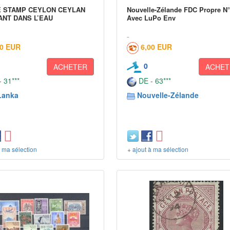
E STAMP CEYLON CEYLAN
Nouvelle-Zélande FDC Propre N°
NT DANS L’EAU
Avec LuPo Env
50 EUR
6,00 EUR
0
ACHETER
ACHET
 31***
DE - 63***
Lanka
Nouvelle-Zélande
à ma sélection
+ ajout à ma sélection