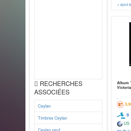
+ ajout 
RECHERCHES
Album T
Victori
ASSOCIÉES
3,
Ceylan
0
Timbres Ceylan
US
Ceylan neuf