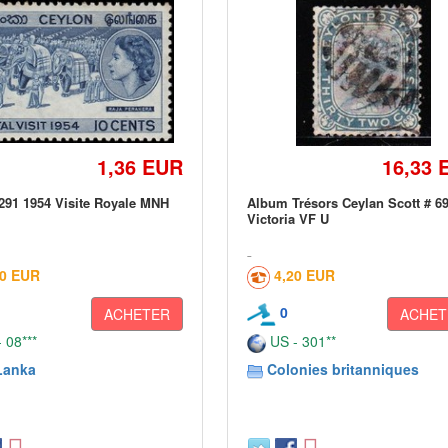
1,36 EUR
16,33 
291 1954 Visite Royale MNH
Album Trésors Ceylan Scott # 6
Victoria VF U
50 EUR
4,20 EUR
0
ACHETER
ACHET
 08***
US - 301**
Lanka
Colonies britanniques