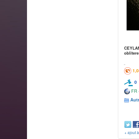
CEYLAN 
oblitere
1,
0
FR -
Aut
+ ajout 