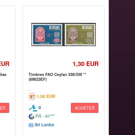
EUR
1,30 EUR
ilas
Timbres FAO Ceylan 338/339 **
(69623EF)
1,50 EUR
0
ER
ACHETER
FR - 91***
Sri Lanka