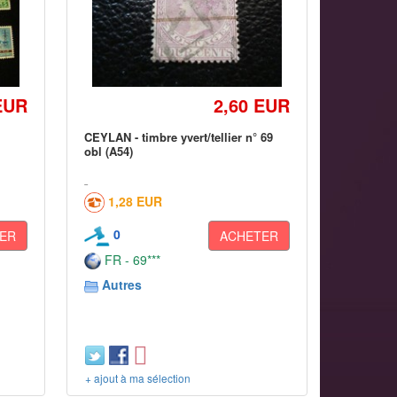
EUR
2,60 EUR
CEYLAN - timbre yvert/tellier n° 69
obl (A54)
1,28 EUR
0
ER
ACHETER
FR - 69***
Autres
+ ajout à ma sélection