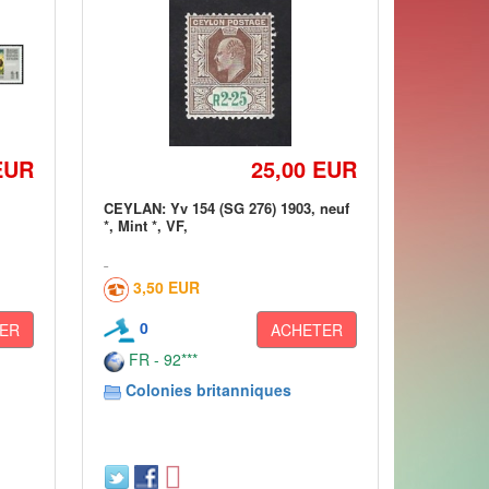
EUR
25,00 EUR
CEYLAN: Yv 154 (SG 276) 1903, neuf
*, Mint *, VF,
3,50 EUR
0
ER
ACHETER
FR - 92***
Colonies britanniques