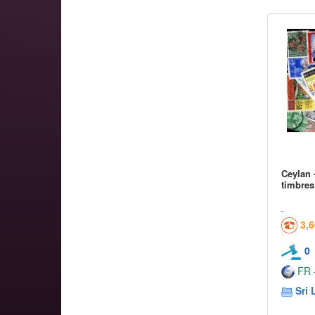
Ceylan 
timbres
3,
0
FR -
Sri 