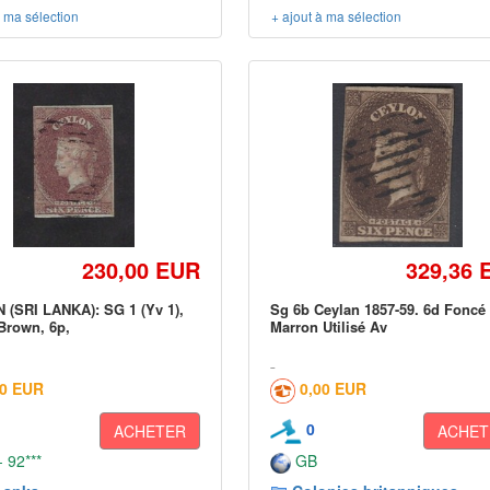
à ma sélection
+ ajout à ma sélection
230,00 EUR
329,36 
(SRI LANKA): SG 1 (Yv 1),
Sg 6b Ceylan 1857-59. 6d Foncé
Brown, 6p,
Marron Utilisé Av
30 EUR
0,00 EUR
0
ACHETER
ACHET
 92***
GB