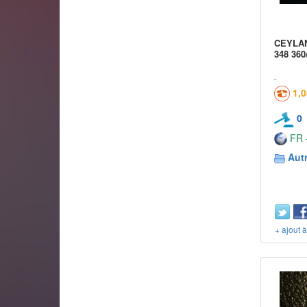
CEYLAN 
348 360
1,
0
FR -
Aut
+ ajout 