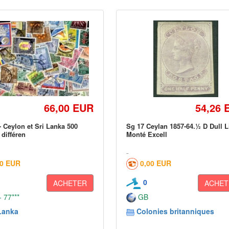
66,00 EUR
54,26 
- Ceylon et Sri Lanka 500
Sg 17 Ceylan 1857-64.½ D Dull L
 différen
Monté Excell
60 EUR
0,00 EUR
0
ACHETER
ACHET
 77***
GB
Lanka
Colonies britanniques