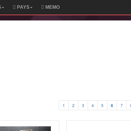
S
PAYS
MEMO
1
2
3
4
5
6
7