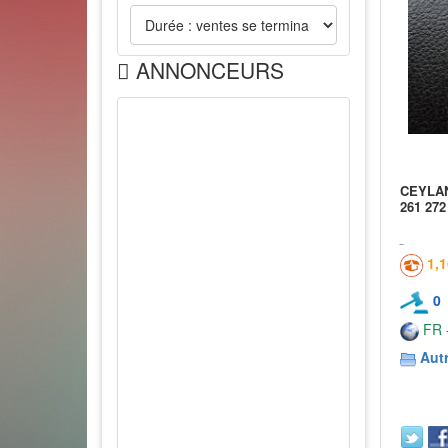
ANNONCEURS
CEYLAN 
261 272
1,
0
FR -
Aut