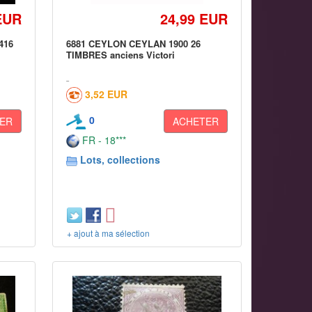
EUR
24,99 EUR
 416
6881 CEYLON CEYLAN 1900 26
TIMBRES anciens Victori
3,52 EUR
0
ER
ACHETER
FR - 18***
Lots, collections
+ ajout à ma sélection