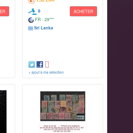
0
ER
ACHETER
FR - 29***
Sri Lanka
+ ajout à ma sélection