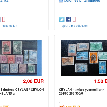
Lanka
Colonies britanniques
à ma sélection
+ ajout à ma sélection
2,00 EUR
1,50 
 11 timbres CEYLAN / CEYLON
CEYLAN - timbre yvert/tellier n°
NSLAND an
284/85 288 300/0
00 EUR
1,05 EUR