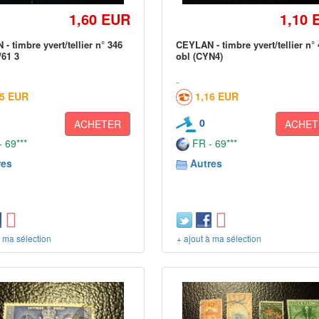
1,60 EUR
1,10 
- timbre yvert/tellier n° 346
CEYLAN - timbre yvert/tellier n°
/61 3
obl (CYN4)
05 EUR
1,16 EUR
0
ACHETER
ACHET
 69***
FR - 69***
res
Autres
à ma sélection
+ ajout à ma sélection