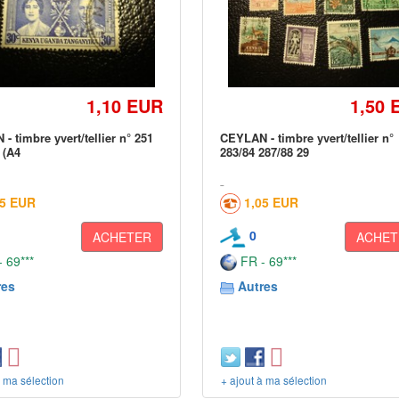
1,10 EUR
1,50 
- timbre yvert/tellier n° 251
CEYLAN - timbre yvert/tellier n°
 (A4
283/84 287/88 29
05 EUR
1,05 EUR
0
ACHETER
ACHET
 69***
FR - 69***
res
Autres
à ma sélection
+ ajout à ma sélection