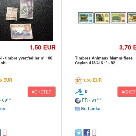
1,50 EUR
3,70 
- timbre yvert/tellier n° 100
Timbres Animaux Mammifères
 obl
Ceylan 413/416 ** - 82
16 EUR
1,50 EUR
0
ACHETER
ACHET
 69***
FR - 91***
res
Sri Lanka