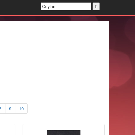
8
9
10