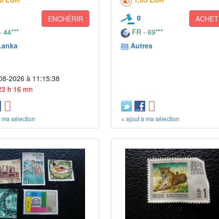
0
ENCHÉRIR
ACHET
 44***
FR - 69***
Lanka
Autres
08-2026 à 11:15:38
 23 h 16 mn
à ma sélection
+ ajout à ma sélection