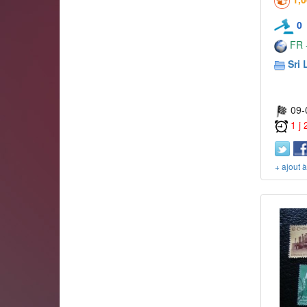
0
FR -
Sri 
09-
1 j
+ ajout 